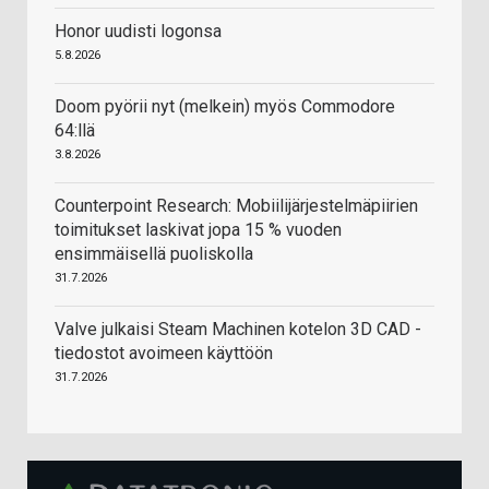
Honor uudisti logonsa
5.8.2026
Doom pyörii nyt (melkein) myös Commodore
64:llä
3.8.2026
Counterpoint Research: Mobiilijärjestelmäpiirien
toimitukset laskivat jopa 15 % vuoden
ensimmäisellä puoliskolla
31.7.2026
Valve julkaisi Steam Machinen kotelon 3D CAD -
tiedostot avoimeen käyttöön
31.7.2026