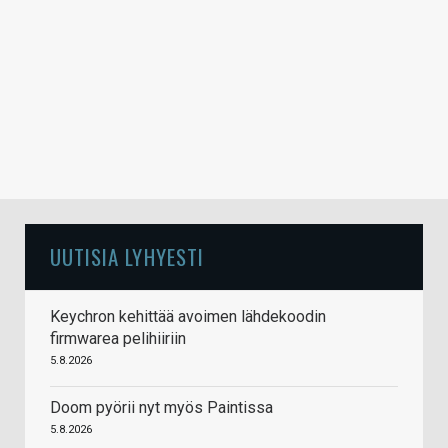
UUTISIA LYHYESTI
Keychron kehittää avoimen lähdekoodin
firmwarea pelihiiriin
5.8.2026
Doom pyörii nyt myös Paintissa
5.8.2026