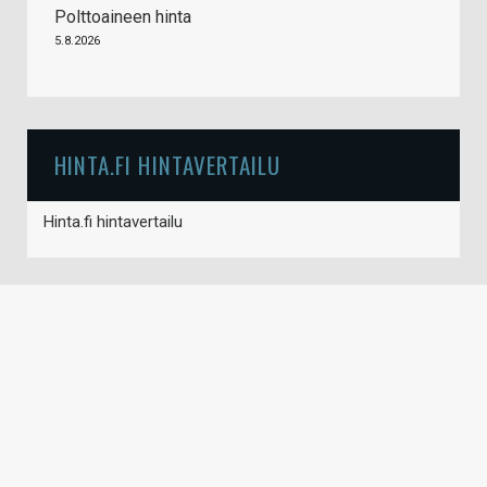
Polttoaineen hinta
5.8.2026
HINTA.FI HINTAVERTAILU
Hinta.fi hintavertailu