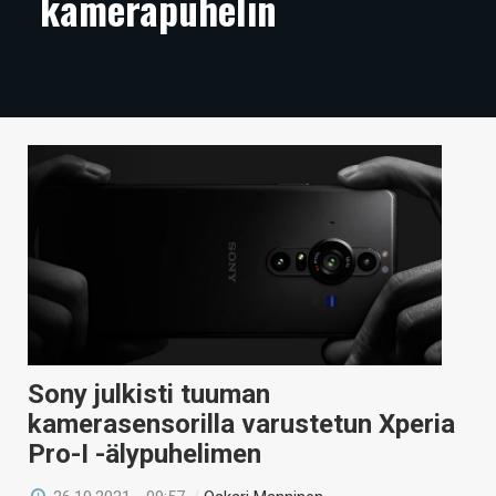
kamerapuhelin
ARTIKKELIT
VIDEOT
TECHBBS
TIETOA
HINTA.FI
KAUPPA
VAIHDA TEEMA
Sony julkisti tuuman
HAKU
kamerasensorilla varustetun Xperia
Pro-I -älypuhelimen