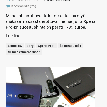
26.10.2021 - 09:57
/
Oskari Manninen
Kommentit (25)
Massasta erottuvasta kamerasta saa myös
maksaa massasta erottuvan hinnan, sillä Xperia
Pro-I:n suositushinta on peräti 1799 euroa.
Lue lisää
Exmos RS
Sony
Xperia Pro-I
kamerapuhelin
tuuman kamerasensori