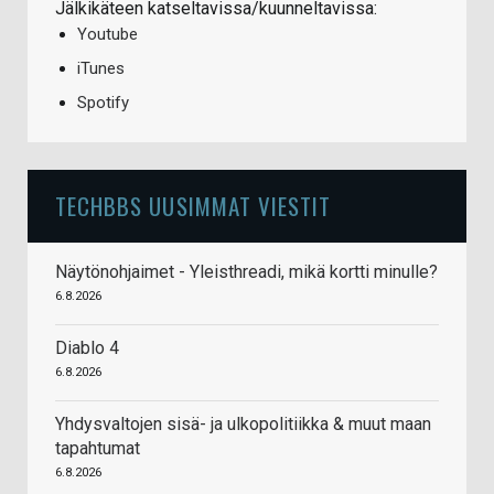
Jälkikäteen katseltavissa/kuunneltavissa:
Youtube
iTunes
Spotify
TECHBBS UUSIMMAT VIESTIT
Näytönohjaimet - Yleisthreadi, mikä kortti minulle?
6.8.2026
Diablo 4
6.8.2026
Yhdysvaltojen sisä- ja ulkopolitiikka & muut maan
tapahtumat
6.8.2026