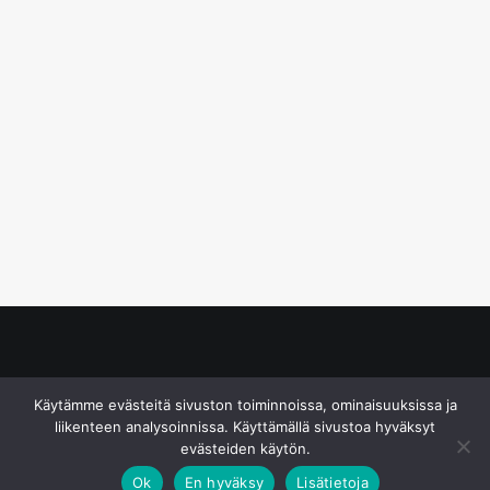
© S&J Media Oy
Käytämme evästeitä sivuston toiminnoissa, ominaisuuksissa ja
liikenteen analysoinnissa. Käyttämällä sivustoa hyväksyt
evästeiden käytön.
Ok
En hyväksy
Lisätietoja