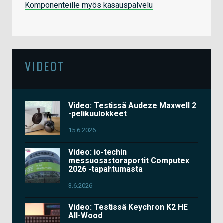
Komponenteille myös kasauspalvelu
VIDEOT
Video: Testissä Audeze Maxwell 2
-pelikuulokkeet
15.6.2026
Video: io-techin
messuosastoraportit Computex
2026 -tapahtumasta
3.6.2026
Video: Testissä Keychron K2 HE
All-Wood