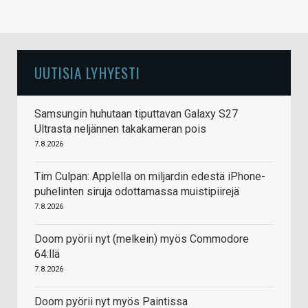
UUTISIA LYHYESTI
Samsungin huhutaan tiputtavan Galaxy S27
Ultrasta neljännen takakameran pois
7.8.2026
Tim Culpan: Applella on miljardin edestä iPhone-
puhelinten siruja odottamassa muistipiirejä
7.8.2026
Doom pyörii nyt (melkein) myös Commodore
64:llä
7.8.2026
Doom pyörii nyt myös Paintissa