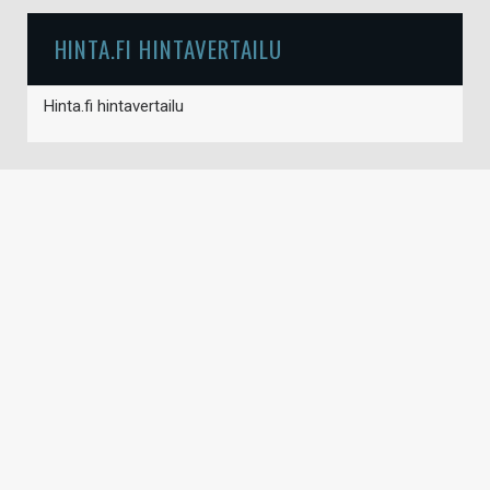
HINTA.FI HINTAVERTAILU
Hinta.fi hintavertailu