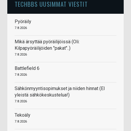
TECHBBS UUSIMMAT VIESTIT
Pyöräily
7.8.2026
Mikä ärsyttää pyöräilijöissä (Oli:
Kilpapyöräilijöiden "pakat"..)
7.8.2026
Battlefield 6
7.8.2026
Sähkönmyyntisopimukset ja niiden hinnat (EI
yleistä sähkökeskustelua!)
7.8.2026
Tekoäly
7.8.2026