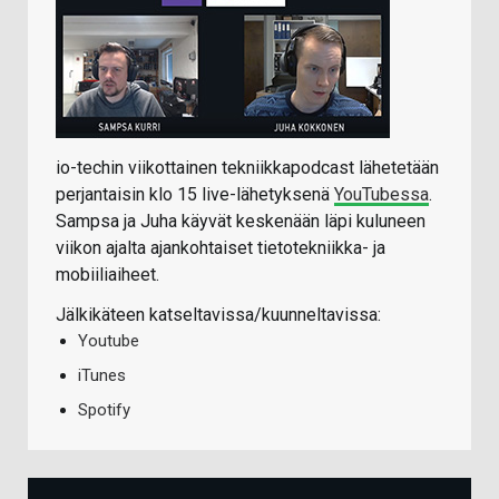
io-techin viikottainen tekniikkapodcast lähetetään
perjantaisin klo 15 live-lähetyksenä
YouTubessa
.
Sampsa ja Juha käyvät keskenään läpi kuluneen
viikon ajalta ajankohtaiset tietotekniikka- ja
mobiiliaiheet.
Jälkikäteen katseltavissa/kuunneltavissa:
Youtube
iTunes
Spotify