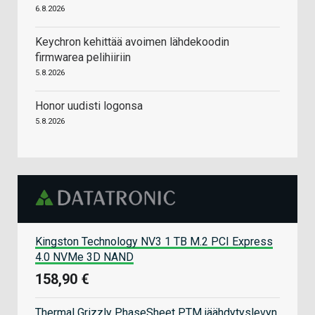
6.8.2026
Keychron kehittää avoimen lähdekoodin
firmwarea pelihiiriin
5.8.2026
Honor uudisti logonsa
5.8.2026
Kingston Technology NV3 1 TB M.2 PCI Express
4.0 NVMe 3D NAND
158,90 €
Thermal Grizzly PhaseSheet PTM jäähdytyslevyn