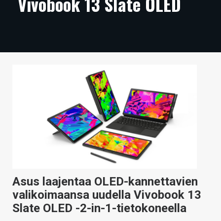
Vivobook 13 Slate OLED
ARTIKKELIT
VIDEOT
TECHBBS
TIETOA
HINTA.FI
KAUPPA
VAIHDA TEEMA
Asus laajentaa OLED-kannettavien
HAKU
valikoimaansa uudella Vivobook 13
Slate OLED -2-in-1-tietokoneella