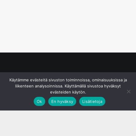
© S&J Media Oy
Käytämme evästeitä sivuston toiminnoissa, ominaisuuksissa ja
liikenteen analysoinnissa. Käyttämällä sivustoa hyväksyt
evästeiden käytön.
Ok
En hyväksy
Lisätietoja
;