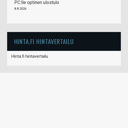
PC:lle optinen ulostulo
8.8.2026
HINTA.FI HINTAVERTAILU
Hinta.fi hintavertailu