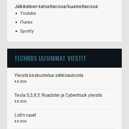
Jälkikäteen katseltavissa/kuunneltavissa:
Youtube
iTunes
Spotify
TECHBBS UUSIMMAT VIESTIT
Yleistä keskustelua sähköautoista
8.8.2026
Tesla S,3,X,Y, Roadster ja Cybertruck yleistä
8.8.2026
Lidl:n ruuat
8.8.2026