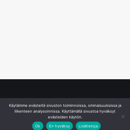
© S&J Media Oy
Käytämme evästeitä sivuston toiminnoissa, ominaisuuksissa ja
liikenteen analysoinnissa. Käyttämällä sivustoa hyväksyt
evästeiden käytön.
Ok
En hyväksy
Lisätietoja