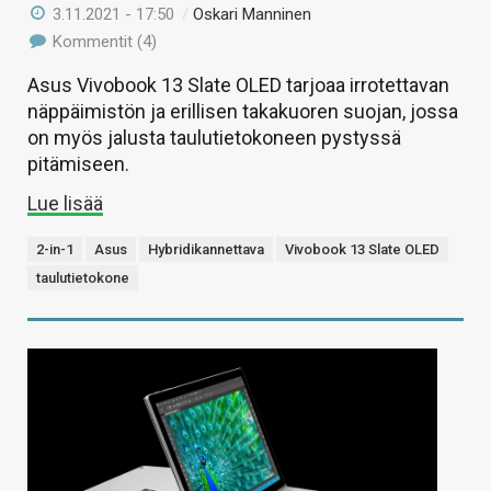
3.11.2021 - 17:50
/
Oskari Manninen
Kommentit (4)
Asus Vivobook 13 Slate OLED tarjoaa irrotettavan
näppäimistön ja erillisen takakuoren suojan, jossa
on myös jalusta taulutietokoneen pystyssä
pitämiseen.
Lue lisää
2-in-1
Asus
Hybridikannettava
Vivobook 13 Slate OLED
taulutietokone