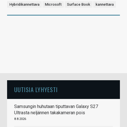
Hybridikannettava
Microsoft
Surface Book
kannettava
UUTISIA LYHYESTI
Samsungin huhutaan tiputtavan Galaxy S27
Ultrasta neljännen takakameran pois
8.8.2026