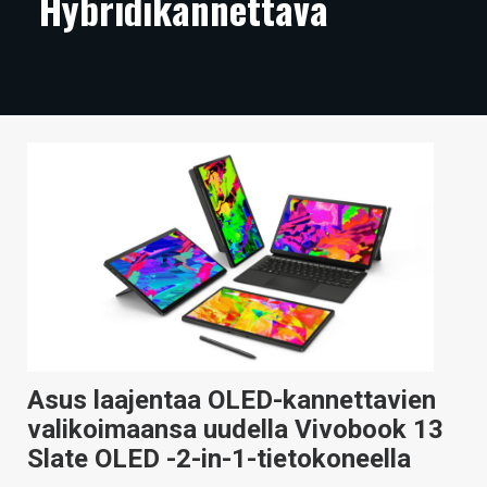
Hybridikannettava
ARTIKKELIT
VIDEOT
TECHBBS
TIETOA
HINTA.FI
KAUPPA
VAIHDA TEEMA
Asus laajentaa OLED-kannettavien
HAKU
valikoimaansa uudella Vivobook 13
Slate OLED -2-in-1-tietokoneella