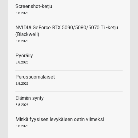
Screenshot-ketju
8.8.2026
NVIDIA GeForce RTX 5090/5080/5070 Ti -ketju
(Blackwell)
8.8.2026
Pyöräily
8.8.2026
Perussuomalaiset
8.8.2026
Elämän synty
8.8.2026
Minkä fyysisen levykäisen ostin viimeksi
8.8.2026