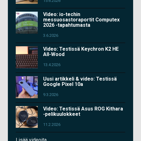
15.6.2026
Video: io-techin
messuosastoraportit Computex
2026 -tapahtumasta
3.6.2026
Video: Testissä Keychron K2 HE
All-Wood
13.4.2026
Uusi artikkeli & video: Testissä
Google Pixel 10a
9.3.2026
Video: Testissä Asus ROG Kithara
-pelikuulokkeet
11.2.2026
Lisää videoita