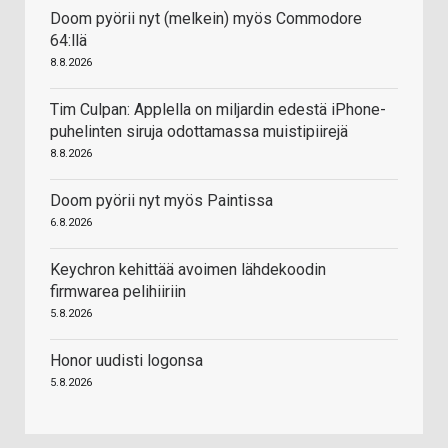
Doom pyörii nyt (melkein) myös Commodore
64:llä
8.8.2026
Tim Culpan: Applella on miljardin edestä iPhone-
puhelinten siruja odottamassa muistipiirejä
8.8.2026
Doom pyörii nyt myös Paintissa
6.8.2026
Keychron kehittää avoimen lähdekoodin
firmwarea pelihiiriin
5.8.2026
Honor uudisti logonsa
5.8.2026