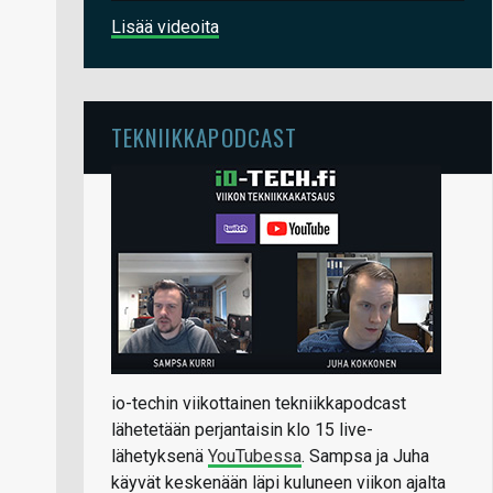
Lisää videoita
TEKNIIKKAPODCAST
io-techin viikottainen tekniikkapodcast
lähetetään perjantaisin klo 15 live-
lähetyksenä
YouTubessa
. Sampsa ja Juha
käyvät keskenään läpi kuluneen viikon ajalta