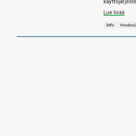
käyttöjärjest
Lue lisää
3dfx
Voodoo