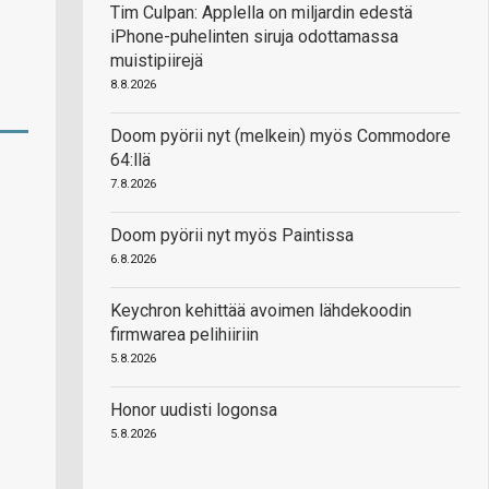
Tim Culpan: Applella on miljardin edestä
iPhone-puhelinten siruja odottamassa
muistipiirejä
8.8.2026
Doom pyörii nyt (melkein) myös Commodore
64:llä
7.8.2026
Doom pyörii nyt myös Paintissa
6.8.2026
Keychron kehittää avoimen lähdekoodin
firmwarea pelihiiriin
5.8.2026
Honor uudisti logonsa
5.8.2026