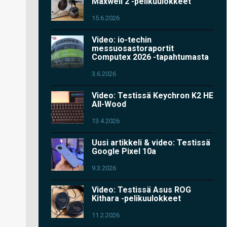
Maxwell 2 -pelikuulokkeet
15.6.2026
Video: io-techin
messuosastoraportit
Computex 2026 -tapahtumasta
3.6.2026
Video: Testissä Keychron K2 HE
All-Wood
13.4.2026
Uusi artikkeli & video: Testissä
Google Pixel 10a
9.3.2026
Video: Testissä Asus ROG
Kithara -pelikuulokkeet
11.2.2026