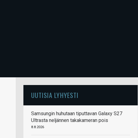
UUTISIA LYHYESTI
Samsungin huhutaan tiputtavan Galaxy S27
Ultrasta neljännen takakameran pois
8.8.2026