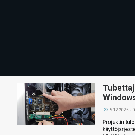
Tubettaj
Windows
5.12.2025 - 
Projektin tul
käyttöjärjest