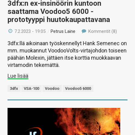
3dfx:n ex-insinöörin kuntoon
saattama Voodoo5 6000 -
prototyyppi huutokaupattavana
7.2.2023 - 19:05
/
Petrus Laine
Kommentit (8)
3dfx:llä aikoinaan työskennellyt Hank Semenec on
mm. muokannut VoodooVolts-virtajohdon toiseen
päähän Molexin, jättäen itse korttia muokkaavan
virtamodin tekemättä.
Lue lisää
3dfx
VSA-100
Voodoo
Voodoo5 6000