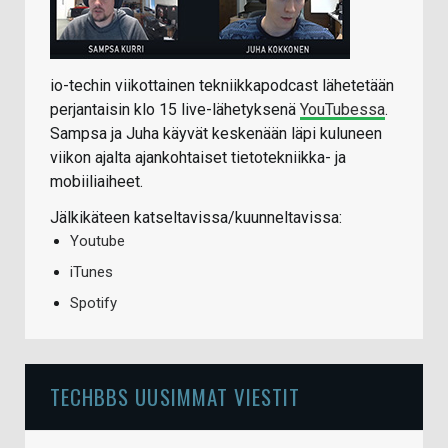
io-techin viikottainen tekniikkapodcast lähetetään
perjantaisin klo 15 live-lähetyksenä
YouTubessa
.
Sampsa ja Juha käyvät keskenään läpi kuluneen
viikon ajalta ajankohtaiset tietotekniikka- ja
mobiiliaiheet.
Jälkikäteen katseltavissa/kuunneltavissa:
Youtube
iTunes
Spotify
TECHBBS UUSIMMAT VIESTIT