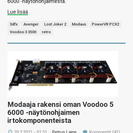
6000 -näytönohjaimesta.
Lue lisää
3dfx
Avenger
Lost Joker 2
Modaus
PowerVR PCX2
Voodoo 3 3500
retro
Modaaja rakensi oman Voodoo 5
6000 -näytönohjaimen
irtokomponenteista
20.2.2021 - 01:51
/
Petrus Laine
Kommentit (41)