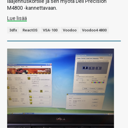
laajennuskortille ja sen myötä Dell Precision
M4800 -kannettavaan.
Lue lisää
3dfx
ReactOS
VSA-100
Voodoo
Voodoo4 4800