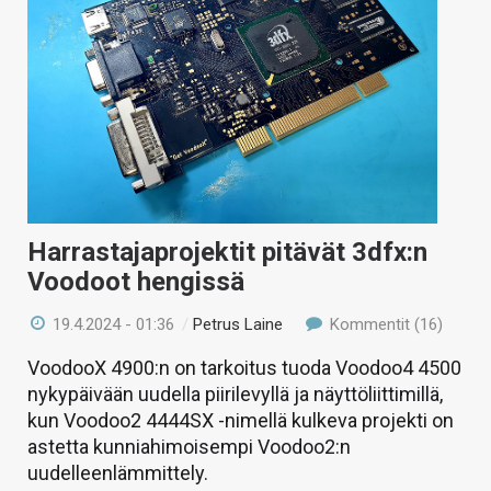
Harrastajaprojektit pitävät 3dfx:n
Voodoot hengissä
19.4.2024 - 01:36
/
Petrus Laine
Kommentit (16)
VoodooX 4900:n on tarkoitus tuoda Voodoo4 4500
nykypäivään uudella piirilevyllä ja näyttöliittimillä,
kun Voodoo2 4444SX -nimellä kulkeva projekti on
astetta kunniahimoisempi Voodoo2:n
uudelleenlämmittely.