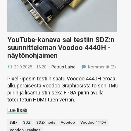
YouTube-kanava sai testiin SDZ:n
suunnitteleman Voodoo 4440H -
näytönohjaimen
29.9.2025 - 16:20
/
Petrus Laine
Kommentit (2)
PixelPipesin testiin saatu Voodoo 4440H eroaa
alkuperäisestä Voodoo Graphicsista toisen TMU-
piirin ja lisämuistin sekä FPGA-piirin avulla
toteutetun HDMI-tuen verran.
Lue lisää
3dfx
SDZ
SDZ-mods
Voodoo
Voodoo 4440H
Voodoo Graphics