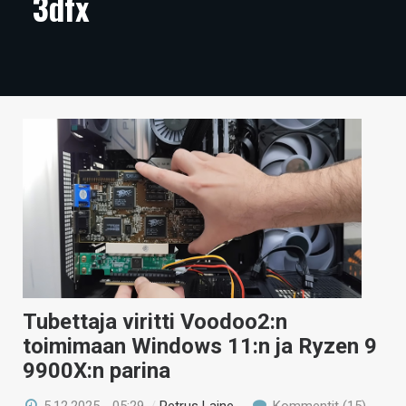
3dfx
ARTIKKELIT
VIDEOT
TECHBBS
TIETOA
HINTA.FI
KAUPPA
VAIHDA TEEMA
Tubettaja viritti Voodoo2:n
HAKU
toimimaan Windows 11:n ja Ryzen 9
9900X:n parina