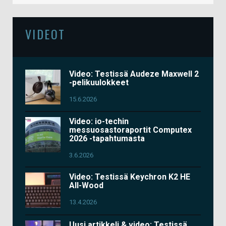
VIDEOT
Video: Testissä Audeze Maxwell 2
-pelikuulokkeet
15.6.2026
Video: io-techin
messuosastoraportit Computex
2026 -tapahtumasta
3.6.2026
Video: Testissä Keychron K2 HE
All-Wood
13.4.2026
Uusi artikkeli & video: Testissä