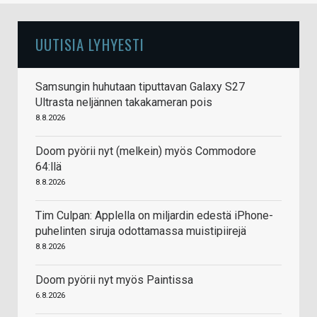
UUTISIA LYHYESTI
Samsungin huhutaan tiputtavan Galaxy S27
Ultrasta neljännen takakameran pois
8.8.2026
Doom pyörii nyt (melkein) myös Commodore
64:llä
8.8.2026
Tim Culpan: Applella on miljardin edestä iPhone-
puhelinten siruja odottamassa muistipiirejä
8.8.2026
Doom pyörii nyt myös Paintissa
6.8.2026