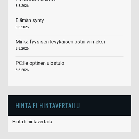
8.8.2026
Elämän synty
8.8.2026
Minkä fyysisen levykäisen ostin viimeksi
8.8.2026
PC:lle optinen ulostulo
8.8.2026
HINTA.FI HINTAVERTAILU
Hinta.fi hintavertailu