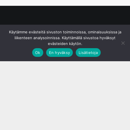
© S&J Media Oy
Käytämme evästeitä sivuston toiminnoissa, ominaisuuksissa ja
liikenteen analysoinnissa. Käyttämällä sivustoa hyväksyt
evästeiden käytön.
Ok
En hyväksy
Lisätietoja
;