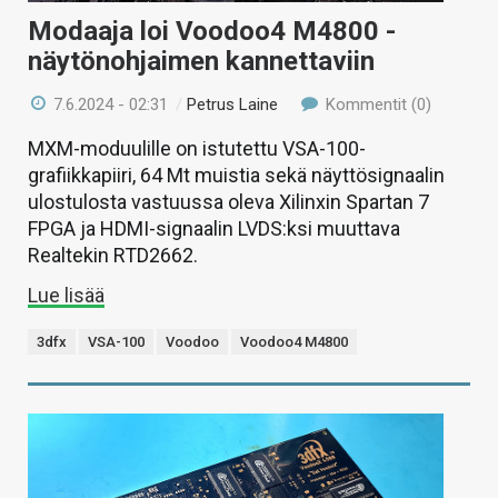
Modaaja loi Voodoo4 M4800 -
näytönohjaimen kannettaviin
7.6.2024 - 02:31
/
Petrus Laine
Kommentit (0)
MXM-moduulille on istutettu VSA-100-
grafiikkapiiri, 64 Mt muistia sekä näyttösignaalin
ulostulosta vastuussa oleva Xilinxin Spartan 7
FPGA ja HDMI-signaalin LVDS:ksi muuttava
Realtekin RTD2662.
Lue lisää
3dfx
VSA-100
Voodoo
Voodoo4 M4800