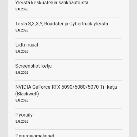
Yleistä keskustelua sähköautoista
8.8.2026
Tesla S,3,X,Y, Roadster ja Cybertruck yleistä
8.8.2026
Lidl:n ruuat
8.8.2026
Screenshot-ketju
8.8.2026
NVIDIA GeForce RTX 5090/5080/5070 Ti -ketju
(Blackwell)
8.8.2026
Pyöräily
8.8.2026
Perussuomalaiset