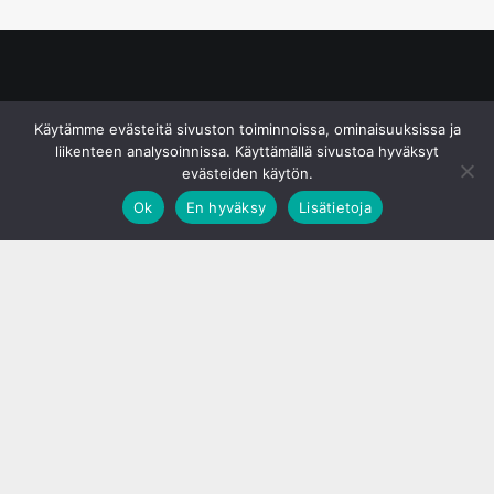
© S&J Media Oy
Käytämme evästeitä sivuston toiminnoissa, ominaisuuksissa ja
liikenteen analysoinnissa. Käyttämällä sivustoa hyväksyt
evästeiden käytön.
Ok
En hyväksy
Lisätietoja
;