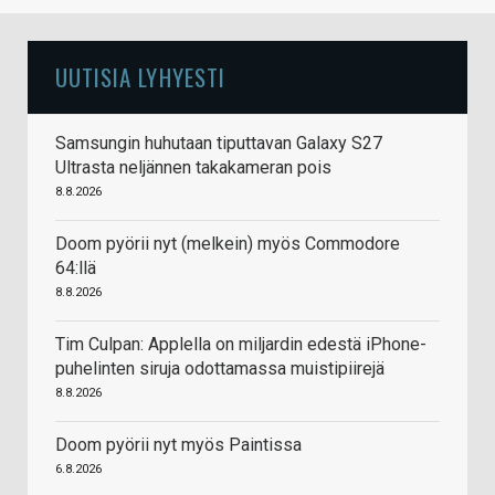
UUTISIA LYHYESTI
Samsungin huhutaan tiputtavan Galaxy S27
Ultrasta neljännen takakameran pois
8.8.2026
Doom pyörii nyt (melkein) myös Commodore
64:llä
8.8.2026
Tim Culpan: Applella on miljardin edestä iPhone-
puhelinten siruja odottamassa muistipiirejä
8.8.2026
Doom pyörii nyt myös Paintissa
6.8.2026