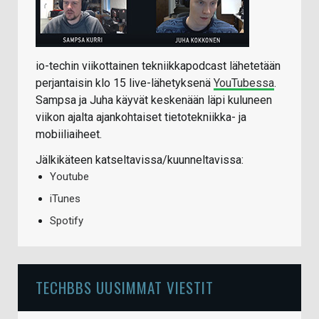
io-techin viikottainen tekniikkapodcast lähetetään
perjantaisin klo 15 live-lähetyksenä
YouTubessa
.
Sampsa ja Juha käyvät keskenään läpi kuluneen
viikon ajalta ajankohtaiset tietotekniikka- ja
mobiiliaiheet.
Jälkikäteen katseltavissa/kuunneltavissa:
Youtube
iTunes
Spotify
TECHBBS UUSIMMAT VIESTIT