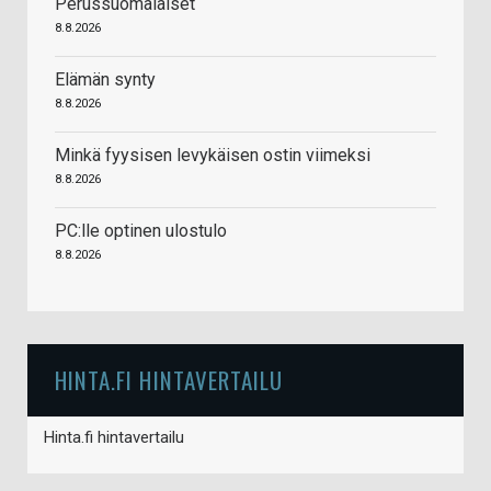
Perussuomalaiset
8.8.2026
Elämän synty
8.8.2026
Minkä fyysisen levykäisen ostin viimeksi
8.8.2026
PC:lle optinen ulostulo
8.8.2026
HINTA.FI HINTAVERTAILU
Hinta.fi hintavertailu