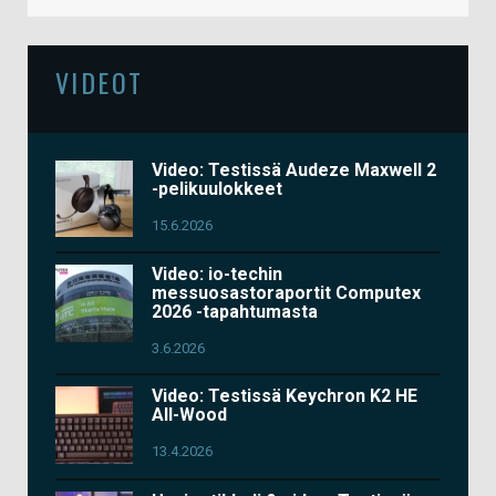
VIDEOT
Video: Testissä Audeze Maxwell 2
-pelikuulokkeet
15.6.2026
Video: io-techin
messuosastoraportit Computex
2026 -tapahtumasta
3.6.2026
Video: Testissä Keychron K2 HE
All-Wood
13.4.2026