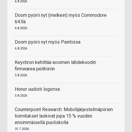
6.8.2026
Doom pyörii nyt (melkein) myös Commodore
64:llä
6.8.2026
Doom pyörii nyt myös Paintissa
6.8.2026
Keychron kehittää avoimen lähdekoodin
firmwarea pelihiiriin
5.8.2026
Honor uudisti logonsa
5.8.2026
Counterpoint Research: Mobiilijärjestelmäpiirien
toimitukset laskivat jopa 15 % vuoden
ensimmäisellä puoliskolla
31.7.2026