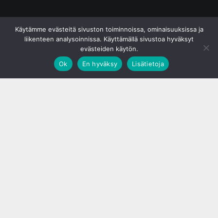
© S&J Media Oy
Käytämme evästeitä sivuston toiminnoissa, ominaisuuksissa ja
liikenteen analysoinnissa. Käyttämällä sivustoa hyväksyt
evästeiden käytön.
Ok
En hyväksy
Lisätietoja
;