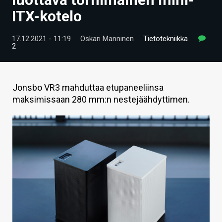
ARTIKKELIT
ITX-kotelo
VIDEOT
17.12.2021 - 11:19
Oskari Manninen
Tietotekniikka
2
TECHBBS
TIETOA
Jonsbo VR3 mahduttaa etupaneeliinsa
HINTA.FI
maksimissaan 280 mm:n nestejäähdyttimen.
KAUPPA
VAIHDA TEEMA
HAKU