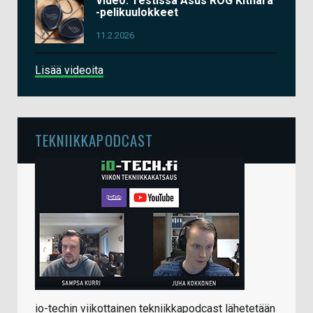
Video: Testissä Asus ROG Kithara
-pelikuulokkeet
11.2.2026
Lisää videoita
TEKNIIKKAPODCAST
io-techin viikottainen tekniikkapodcast lähetetään