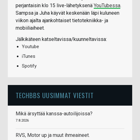
perjantaisin klo 15 live-lähetyksenä
YouTubessa
.
Sampsa ja Juha käyvät keskenään läpi kuluneen
viikon ajalta ajankohtaiset tietotekniikka- ja
mobiiliaiheet.
Jälkikäteen katseltavissa/kuunneltavissa:
Youtube
iTunes
Spotify
TECHBBS UUSIMMAT VIESTIT
Mikä ärsyttää kanssa-autoilijoissa?
7.8.2026
RVS, Motor up ja muut ihmeaineet.