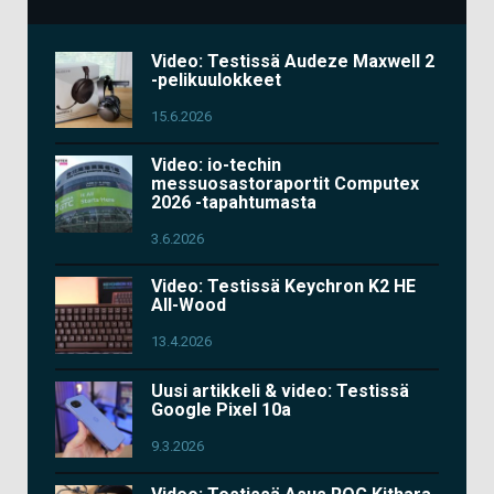
Video: Testissä Audeze Maxwell 2
-pelikuulokkeet
15.6.2026
Video: io-techin
messuosastoraportit Computex
2026 -tapahtumasta
3.6.2026
Video: Testissä Keychron K2 HE
All-Wood
13.4.2026
Uusi artikkeli & video: Testissä
Google Pixel 10a
9.3.2026