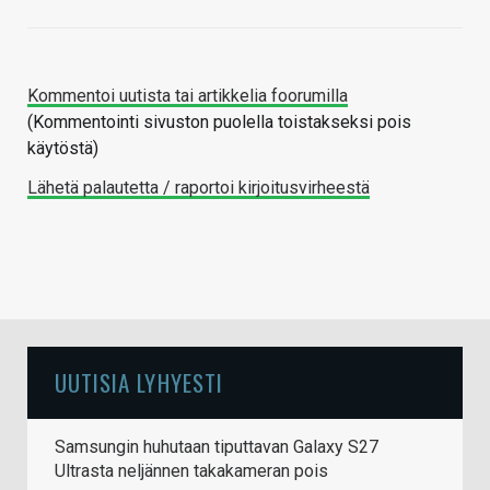
Kommentoi uutista tai artikkelia foorumilla
(Kommentointi sivuston puolella toistakseksi pois
käytöstä)
Lähetä palautetta / raportoi kirjoitusvirheestä
UUTISIA LYHYESTI
Samsungin huhutaan tiputtavan Galaxy S27
Ultrasta neljännen takakameran pois