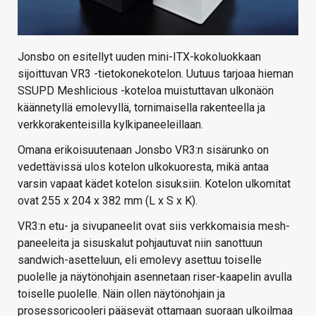
Jonsbo on esitellyt uuden mini-ITX-kokoluokkaan
sijoittuvan VR3 -tietokonekotelon. Uutuus tarjoaa hieman
SSUPD Meshlicious -koteloa muistuttavan ulkonäön
käännetyllä emolevyllä, tornimaisella rakenteella ja
verkkorakenteisilla kylkipaneeleillaan.
Omana erikoisuutenaan Jonsbo VR3:n sisärunko on
vedettävissä ulos kotelon ulkokuoresta, mikä antaa
varsin vapaat kädet kotelon sisuksiin. Kotelon ulkomitat
ovat 255 x 204 x 382 mm (L x S x K).
VR3:n etu- ja sivupaneelit ovat siis verkkomaisia mesh-
paneeleita ja sisuskalut pohjautuvat niin sanottuun
sandwich-asetteluun, eli emolevy asettuu toiselle
puolelle ja näytönohjain asennetaan riser-kaapelin avulla
toiselle puolelle. Näin ollen näytönohjain ja
prosessoricooleri pääsevät ottamaan suoraan ulkoilmaa