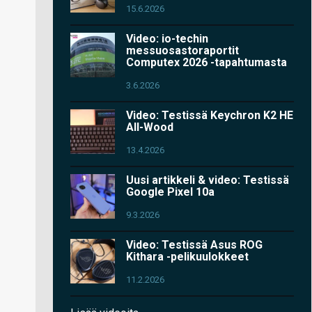
15.6.2026
Video: io-techin
messuosastoraportit
Computex 2026 -tapahtumasta
3.6.2026
Video: Testissä Keychron K2 HE
All-Wood
13.4.2026
Uusi artikkeli & video: Testissä
Google Pixel 10a
9.3.2026
Video: Testissä Asus ROG
Kithara -pelikuulokkeet
11.2.2026