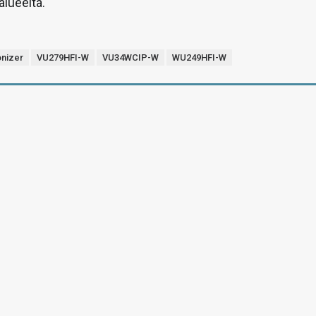
alueelta.
onizer
VU279HFI-W
VU34WCIP-W
WU249HFI-W