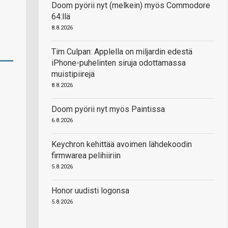
Doom pyörii nyt (melkein) myös Commodore
64:llä
8.8.2026
Tim Culpan: Applella on miljardin edestä
iPhone-puhelinten siruja odottamassa
muistipiirejä
8.8.2026
Doom pyörii nyt myös Paintissa
6.8.2026
Keychron kehittää avoimen lähdekoodin
firmwarea pelihiiriin
5.8.2026
Honor uudisti logonsa
5.8.2026