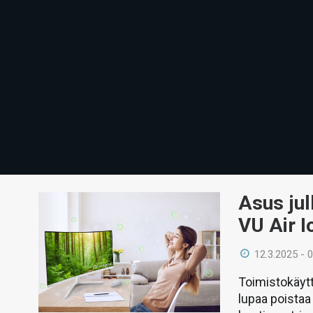
Asus jul
VU Air I
12.3.2025 - 
Toimistokäytt
lupaa poistaa