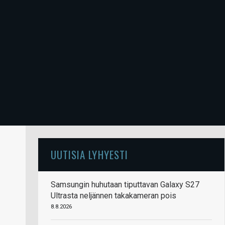
UUTISIA LYHYESTI
Samsungin huhutaan tiputtavan Galaxy S27
Ultrasta neljännen takakameran pois
8.8.2026