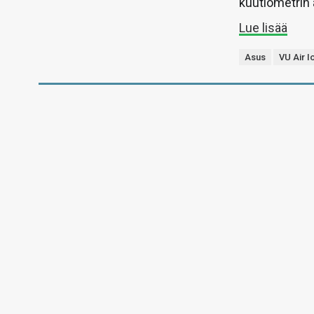
kuutiometrin 
Lue lisää
Asus
VU Air I