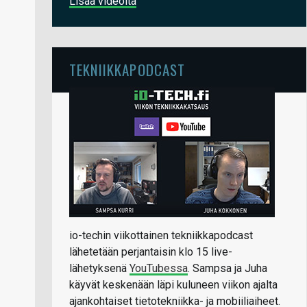
Lisää videoita
TEKNIIKKAPODCAST
io-techin viikottainen tekniikkapodcast
lähetetään perjantaisin klo 15 live-
lähetyksenä
YouTubessa
. Sampsa ja Juha
käyvät keskenään läpi kuluneen viikon ajalta
ajankohtaiset tietotekniikka- ja mobiiliaiheet.