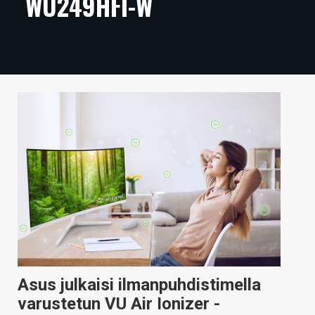
WU249HFI-W
ARTIKKELIT
VIDEOT
TECHBBS
TIETOA
HINTA.FI
KAUPPA
VAIHDA TEEMA
HAKU
Asus julkaisi ilmanpuhdistimella
varustetun VU Air Ionizer -