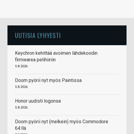
UUTISIA LYHYESTI
Keychron kehittää avoimen lähdekoodin
firmwarea pelihiiriin
5.8.2026
Doom pyörii nyt myös Paintissa
5.8.2026
Honor uudisti logonsa
5.8.2026
Doom pyörii nyt (melkein) myös Commodore
64:llä