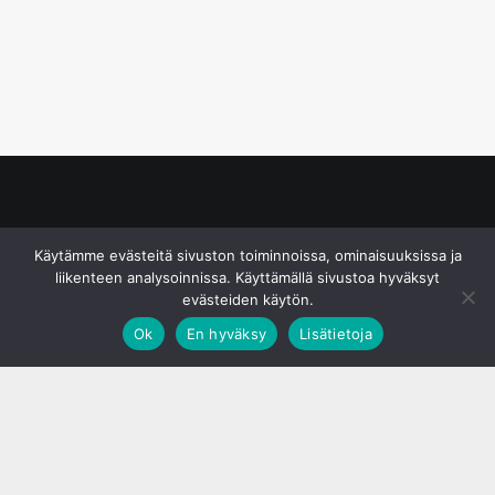
© S&J Media Oy
Käytämme evästeitä sivuston toiminnoissa, ominaisuuksissa ja
liikenteen analysoinnissa. Käyttämällä sivustoa hyväksyt
evästeiden käytön.
Ok
En hyväksy
Lisätietoja
;