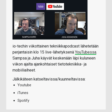
io-techin viikottainen tekniikkapodcast lähetetään
perjantaisin klo 15 live-lähetyksenä
YouTubessa
.
Sampsa ja Juha käyvät keskenään läpi kuluneen
viikon ajalta ajankohtaiset tietotekniikka- ja
mobiiliaiheet.
Jälkikäteen katseltavissa/kuunneltavissa:
Youtube
iTunes
Spotify