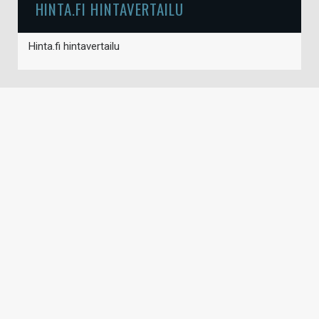
HINTA.FI HINTAVERTAILU
Hinta.fi hintavertailu