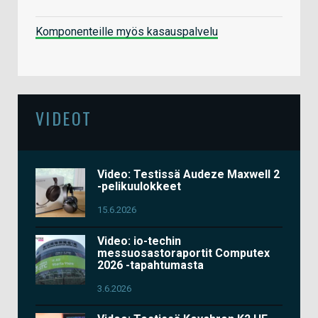
Komponenteille myös kasauspalvelu
VIDEOT
Video: Testissä Audeze Maxwell 2
-pelikuulokkeet
15.6.2026
Video: io-techin
messuosastoraportit Computex
2026 -tapahtumasta
3.6.2026