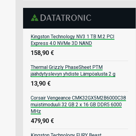
Kingston Technology NV3 1 TB M.2 PCI
Express 4.0 NVMe 3D NAND
158,90 €
Thermal Grizzly PhaseSheet PTM
jäähdytyslevyn yhdiste Lämpöalusta 2 g
13,90 €
Corsair Vengeance CMK32GX5M2B6000C38
muistimoduuli 32 GB 2 x 16 GB DDR5 6000
MHz
479,90 €
Kingston Technology FURY Beast