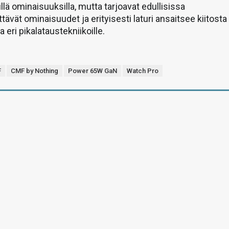
lä ominaisuuksilla, mutta tarjoavat edullisissa
ttävät ominaisuudet ja erityisesti laturi ansaitsee kiitosta
a eri pikalataustekniikoille.
F
CMF by Nothing
Power 65W GaN
Watch Pro