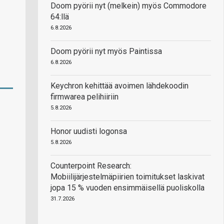
Doom pyörii nyt (melkein) myös Commodore
64:llä
6.8.2026
Doom pyörii nyt myös Paintissa
6.8.2026
Keychron kehittää avoimen lähdekoodin
firmwarea pelihiiriin
5.8.2026
Honor uudisti logonsa
5.8.2026
Counterpoint Research:
Mobiilijärjestelmäpiirien toimitukset laskivat
jopa 15 % vuoden ensimmäisellä puoliskolla
31.7.2026