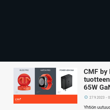
CMF by 
tuotteen
65W Ga
27.9.2023 - 
Yhtiön uutuud