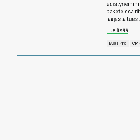
edistyneimmil
paketeissa rii
laajasta tuest
Lue lisää
Buds Pro
CM