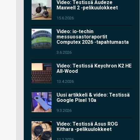
Video: Testissä Audeze
Maxwell 2 -pelikuulokkeet
15.6.2026
Video: io-techin
messuosastoraportit
Computex 2026 -tapahtumasta
3.6.2026
Video: Testissä Keychron K2 HE
All-Wood
13.4.2026
Uusi artikkeli & video: Testissä
Google Pixel 10a
9.3.2026
Video: Testissä Asus ROG
Kithara -pelikuulokkeet
11.2.2026