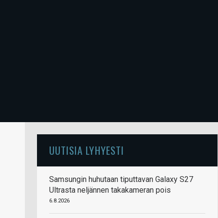
UUTISIA LYHYESTI
Samsungin huhutaan tiputtavan Galaxy S27
Ultrasta neljännen takakameran pois
6.8.2026