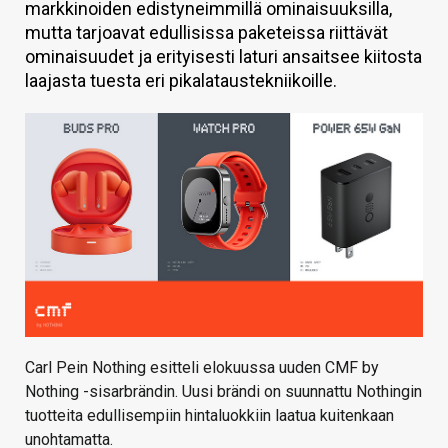
markkinoiden edistyneimmillä ominaisuuksilla,
KAUPPA
mutta tarjoavat edullisissa paketeissa riittävät
ominaisuudet ja erityisesti laturi ansaitsee kiitosta
VAIHDA TEEMA
laajasta tuesta eri pikalataustekniikoille.
HAKU
Carl Pein Nothing esitteli elokuussa uuden CMF by
Nothing -sisarbrändin. Uusi brändi on suunnattu Nothingin
tuotteita edullisempiin hintaluokkiin laatua kuitenkaan
unohtamatta.