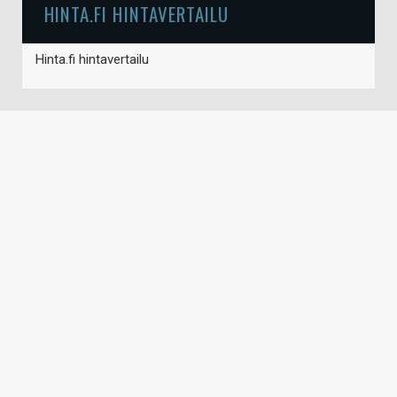
HINTA.FI HINTAVERTAILU
Hinta.fi hintavertailu