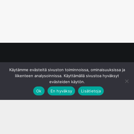
© S&J Media Oy
Käytämme evästeitä sivuston toiminnoissa, ominaisuuksissa ja
liikenteen analysoinnissa. Käyttämällä sivustoa hyväksyt
evästeiden käytön.
Ok
En hyväksy
Lisätietoja
;