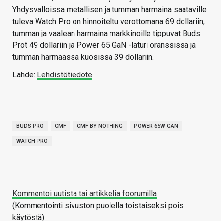
Yhdysvalloissa metallisen ja tumman harmaina saataville
tuleva Watch Pro on hinnoiteltu verottomana 69 dollariin,
tumman ja vaalean harmaina markkinoille tippuvat Buds
Prot 49 dollariin ja Power 65 GaN -laturi oranssissa ja
tumman harmaassa kuosissa 39 dollariin.
Lähde:
Lehdistötiedote
BUDS PRO
CMF
CMF BY NOTHING
POWER 65W GAN
WATCH PRO
Kommentoi uutista tai artikkelia foorumilla
(Kommentointi sivuston puolella toistaiseksi pois
käytöstä)