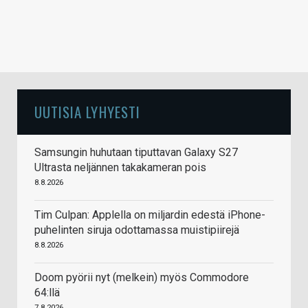
UUTISIA LYHYESTI
Samsungin huhutaan tiputtavan Galaxy S27
Ultrasta neljännen takakameran pois
8.8.2026
Tim Culpan: Applella on miljardin edestä iPhone-
puhelinten siruja odottamassa muistipiirejä
8.8.2026
Doom pyörii nyt (melkein) myös Commodore
64:llä
7.8.2026