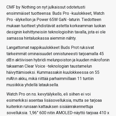
CMF by Nothing on nyt julkaissut odotetusti
ensimmäiset tuotteensa: Buds Pro -kuulokkeet, Watch
Pro -älykellon ja Power 65W GaN -laturin. Tiedotteen
mukaan tuotteet yhdistävät astetta korkeamman luokan
designin kehittyneisiin teknologioihin tavalla, jota ei ole
samassa hintaluokassa aiemmin nähty.
Langattomat nappikuulokkeet Buds Prot ruksivat
tärkeimmät ominaisuudet onnistuneesti tarjoamalla 45
dB:n aktiivisen hybridi melunpoiston ja kuuden mikrofonin
takaaman Clear Voice -teknologian taustamelun
häivyttämiseksi. Kummassakin kuulokkeessa on 55
mAh:n akku, mikä riittää parhaimmillaan 11 tuntiin
musiikkia yhdellä latauksella.
Watch Pro on ns. kevytälykello, eli siihen ei voi
esimerkiksi asentaa lisäsovelluksia, mutta se tarjoaa
kuitenkin runsaan kattauksen sisäänrakennettuja
sovelluksia. 1,96” 600 nitin AMOLED-näyttö tarjoaa 410 x