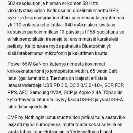
502-resoluution ja hieman erikoisen 58 Hz:n
virkistystaajuuden. Kellossa on sisäänrakennettu GPS,
syke- ja happisaturaatiomittari, unenseuranta ja yhteensä
yli 110 erilaista urheilutilaa. 340 mAh:n akun luvataan
kestävän parhaimmillaan 13 päivää ja IP68-suojattuna se
ei hikisempiäkään treenejä tai ensimmäisiä kurakelejä
pelästy. Kello tukee myös puheluita Bluetoothin yli
sisäänrakennetun mikrofonin ja kaiuttimen kautta.
Power 65W GaN on, kuten jo nimestä kovimmat
knikkeknattertonit jo johtopäättelivätkin, 65 watin GaN-
laturi (galliumnitridi). Tuettuna on laajasti erilaisia
lataustandardeja: USB PD 3.0, QC 2.0/3.0/4.0+, SCP, FCP,
PPS, AFC, Samsung 9V2A, DCP ja Apple 2.4A. Töpseliin
kytkettävästä laturista löytyy kaksi USB-C ja yksi USB-A
lähtö latausjohdoille.
CMF by Nothingin uutuustuotteiden pitäisi tulla saataville
laajasti myös Euroopassa, mutta toistaiseksi selvillä on
vasta Intian, Ison-Britannian ja Yhdysvaltojen hinnat.