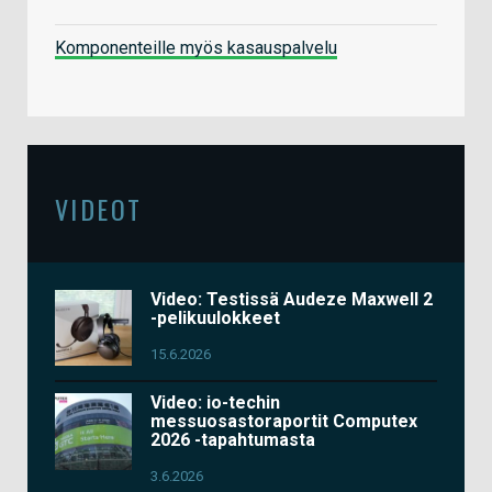
Komponenteille myös kasauspalvelu
VIDEOT
Video: Testissä Audeze Maxwell 2
-pelikuulokkeet
15.6.2026
Video: io-techin
messuosastoraportit Computex
2026 -tapahtumasta
3.6.2026