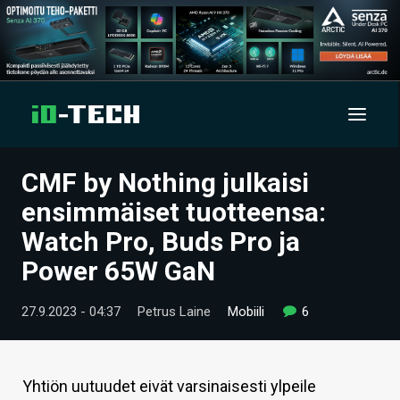
CMF by Nothing julkaisi
UUTISET
ensimmäiset tuotteensa:
ARTIKKELIT
Watch Pro, Buds Pro ja
Power 65W GaN
VIDEOT
TECHBBS
27.9.2023 - 04:37
Petrus Laine
Mobiili
6
TIETOA
HINTA.FI
Yhtiön uutuudet eivät varsinaisesti ylpeile