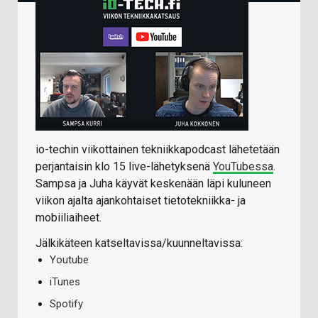
io-techin viikottainen tekniikkapodcast lähetetään
perjantaisin klo 15 live-lähetyksenä
YouTubessa
.
Sampsa ja Juha käyvät keskenään läpi kuluneen
viikon ajalta ajankohtaiset tietotekniikka- ja
mobiiliaiheet.
Jälkikäteen katseltavissa/kuunneltavissa:
Youtube
iTunes
Spotify