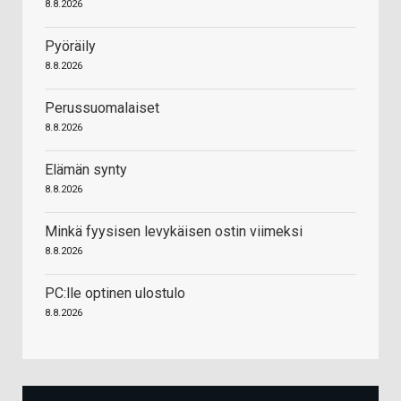
8.8.2026
Pyöräily
8.8.2026
Perussuomalaiset
8.8.2026
Elämän synty
8.8.2026
Minkä fyysisen levykäisen ostin viimeksi
8.8.2026
PC:lle optinen ulostulo
8.8.2026