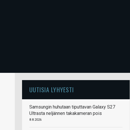
UUTISIA LYHYESTI
Samsungin huhutaan tiputtavan Galaxy S27
Ultrasta neljännen takakameran pois
8.8.2026