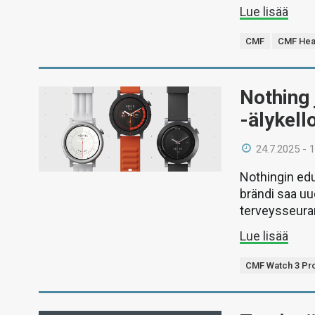
Lue lisää
CMF
CMF Hea
Nothing 
-älykell
24.7.2025 - 
Nothingin ed
brändi saa uu
terveysseura
Lue lisää
CMF Watch 3 Pr