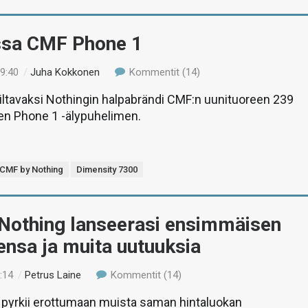
ssa CMF Phone 1
19:40
/
Juha Kokkonen
Kommentit (14)
ltavaksi Nothingin halpabrändi CMF:n uunituoreen 239
en Phone 1 -älypuhelimen.
CMF by Nothing
Dimensity 7300
Nothing lanseerasi ensimmäisen
nsa ja muita uutuuksia
:14
/
Petrus Laine
Kommentit (14)
pyrkii erottumaan muista saman hintaluokan