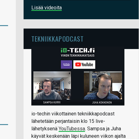
Lisää videoita
TEKNIIKKAPODCAST
io-techin viikottainen tekniikkapodcast
lähetetään perjantaisin klo 15 live-
lähetyksenä
YouTubessa
. Sampsa ja Juha
käyvät keskenään läpi kuluneen viikon ajalta