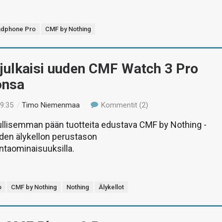
dphone Pro
CMF by Nothing
julkaisi uuden CMF Watch 3 Pro
onsa
19:35
/
Timo Niemenmaa
Kommentit (2)
ullisemman pään tuotteita edustava CMF by Nothing -
den älykellon perustason
ntaominaisuuksilla.
o
CMF by Nothing
Nothing
Älykellot