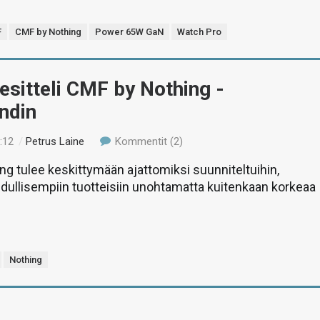
F
CMF by Nothing
Power 65W GaN
Watch Pro
esitteli CMF by Nothing -
ndin
:12
/
Petrus Laine
Kommentit (2)
g tulee keskittymään ajattomiksi suunniteltuihin,
ullisempiin tuotteisiin unohtamatta kuitenkaan korkeaa
Nothing