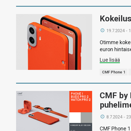
Kokeilu
19.7.2024 - 
Otimme kokei
euron hintais
Lue lisää
CMF Phone 1
CMF by 
puhelime
8.7.2024 - 23
CMF Phone 1 