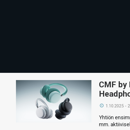
CMF by 
Headpho
1.10.2025 - 
Yhtiön ensimm
mm. aktiivisel