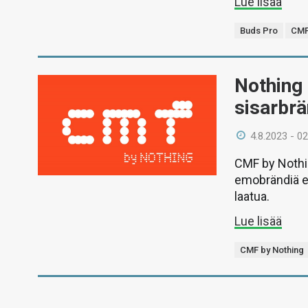
Lue lisää
Buds Pro
CM
Nothing 
sisarbrä
4.8.2023 - 02
CMF by Nothin
emobrändiä ed
laatua.
Lue lisää
CMF by Nothing