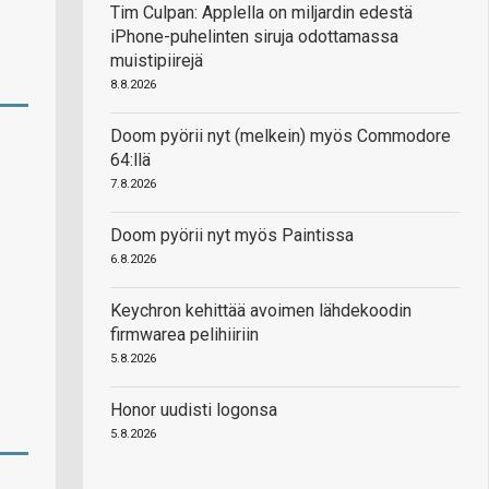
Tim Culpan: Applella on miljardin edestä
iPhone-puhelinten siruja odottamassa
muistipiirejä
8.8.2026
Doom pyörii nyt (melkein) myös Commodore
64:llä
7.8.2026
Doom pyörii nyt myös Paintissa
6.8.2026
Keychron kehittää avoimen lähdekoodin
firmwarea pelihiiriin
5.8.2026
Honor uudisti logonsa
5.8.2026