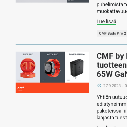
puhelimista t
muokattavuud
Lue lisää
CMF Buds Pro 2
CMF by 
tuotteen
65W Ga
27.9.2023 - 
Yhtiön uutuud
edistyneimmil
paketeissa rii
laajasta tuest