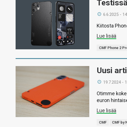
Testiss
6.6.2025 - 14
Kiitosta Phon
Lue lisää
CMF Phone 2 Pr
Uusi art
19.7.2024 - 
Otimme kokei
euron hintais
Lue lisää
CMF
CMF by 