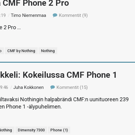
ä CMF Phone 2 Pro
:19
/
Timo Niemenmaa
Kommentit (9)
e 2 Pro …
o
CMF by Nothing
Nothing
ikkeli: Kokeilussa CMF Phone 1
19:46
/
Juha Kokkonen
Kommentit (15)
ltavaksi Nothingin halpabrändi CMF:n uunituoreen 239
en Phone 1 -älypuhelimen.
Nothing
Dimensity 7300
Phone (1)