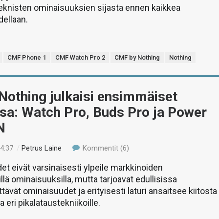
eknisten ominaisuuksien sijasta ennen kaikkea
ellaan.
CMF Phone 1
CMF Watch Pro 2
CMF by Nothing
Nothing
Nothing julkaisi ensimmäiset
sa: Watch Pro, Buds Pro ja Power
N
04:37
/
Petrus Laine
Kommentit (6)
et eivät varsinaisesti ylpeile markkinoiden
lä ominaisuuksilla, mutta tarjoavat edullisissa
ttävät ominaisuudet ja erityisesti laturi ansaitsee kiitosta
a eri pikalataustekniikoille.