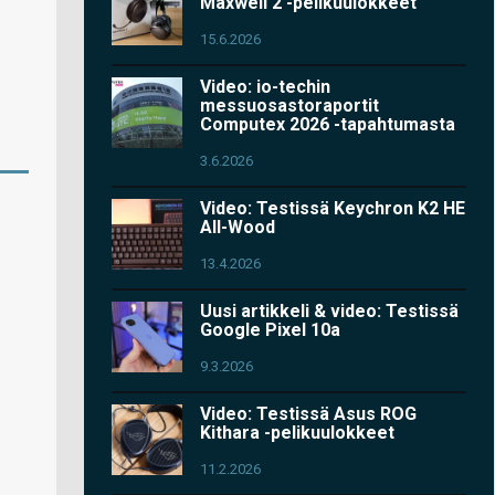
Maxwell 2 -pelikuulokkeet
15.6.2026
Video: io-techin
messuosastoraportit
Computex 2026 -tapahtumasta
3.6.2026
Video: Testissä Keychron K2 HE
All-Wood
13.4.2026
Uusi artikkeli & video: Testissä
Google Pixel 10a
9.3.2026
Video: Testissä Asus ROG
Kithara -pelikuulokkeet
11.2.2026