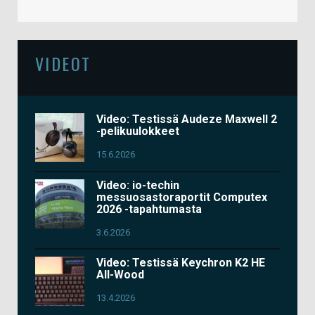
VIDEOT
Video: Testissä Audeze Maxwell 2
-pelikuulokkeet
15.6.2026
Video: io-techin
messuosastoraportit Computex
2026 -tapahtumasta
3.6.2026
Video: Testissä Keychron K2 HE
All-Wood
13.4.2026