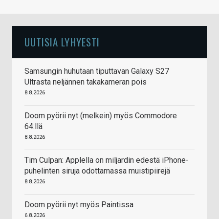
UUTISIA LYHYESTI
Samsungin huhutaan tiputtavan Galaxy S27
Ultrasta neljännen takakameran pois
8.8.2026
Doom pyörii nyt (melkein) myös Commodore
64:llä
8.8.2026
Tim Culpan: Applella on miljardin edestä iPhone-
puhelinten siruja odottamassa muistipiirejä
8.8.2026
Doom pyörii nyt myös Paintissa
6.8.2026