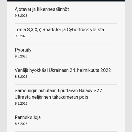
Ajotavat ja liikennesäännöt
9.8.2026
Tesla S,3,X,Y, Roadster ja Cybertruck yleistä
9.8.2026
Pyöräily
9.8.2026
Venäjä hyökkäsi Ukrainaan 24. helmikuuta 2022
8.8.2026
Samsungin huhutaan tiputtavan Galaxy S27
Ultrasta neljännen takakameran pois
8.8.2026
Rannekelloja
8.8.2026