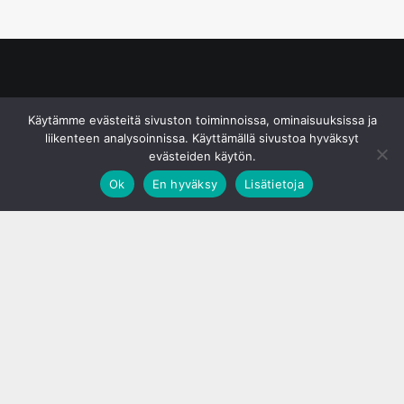
© S&J Media Oy
Käytämme evästeitä sivuston toiminnoissa, ominaisuuksissa ja
liikenteen analysoinnissa. Käyttämällä sivustoa hyväksyt
evästeiden käytön.
Ok
En hyväksy
Lisätietoja
;