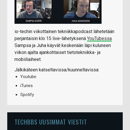
io-techin viikottainen tekniikkapodcast lähetetään
perjantaisin klo 15 live-lähetyksenä
YouTubessa
.
Sampsa ja Juha käyvät keskenään läpi kuluneen
viikon ajalta ajankohtaiset tietotekniikka- ja
mobiiliaiheet.
Jälkikäteen katseltavissa/kuunneltavissa:
Youtube
iTunes
Spotify
TECHBBS UUSIMMAT VIESTIT