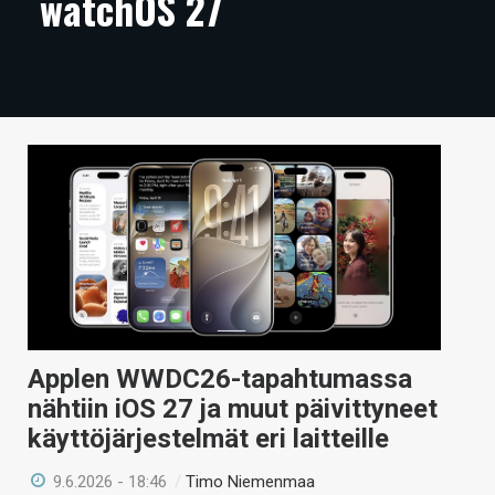
watchOS 27
ARTIKKELIT
VIDEOT
TECHBBS
TIETOA
HINTA.FI
KAUPPA
VAIHDA TEEMA
Applen WWDC26-tapahtumassa
nähtiin iOS 27 ja muut päivittyneet
HAKU
käyttöjärjestelmät eri laitteille
9.6.2026 - 18:46
/
Timo Niemenmaa