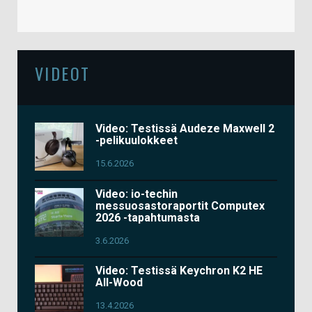
VIDEOT
Video: Testissä Audeze Maxwell 2
-pelikuulokkeet
15.6.2026
Video: io-techin
messuosastoraportit Computex
2026 -tapahtumasta
3.6.2026
Video: Testissä Keychron K2 HE
All-Wood
13.4.2026