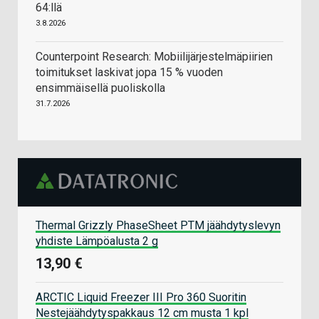
64:llä
3.8.2026
Counterpoint Research: Mobiilijärjestelmäpiirien
toimitukset laskivat jopa 15 % vuoden
ensimmäisellä puoliskolla
31.7.2026
Thermal Grizzly PhaseSheet PTM jäähdytyslevyn
yhdiste Lämpöalusta 2 g
13,90 €
ARCTIC Liquid Freezer III Pro 360 Suoritin
Nestejäähdytyspakkaus 12 cm musta 1 kpl