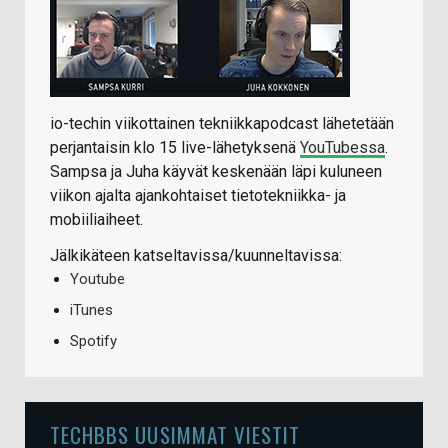
io-techin viikottainen tekniikkapodcast lähetetään
perjantaisin klo 15 live-lähetyksenä
YouTubessa
.
Sampsa ja Juha käyvät keskenään läpi kuluneen
viikon ajalta ajankohtaiset tietotekniikka- ja
mobiiliaiheet.
Jälkikäteen katseltavissa/kuunneltavissa:
Youtube
iTunes
Spotify
TECHBBS UUSIMMAT VIESTIT