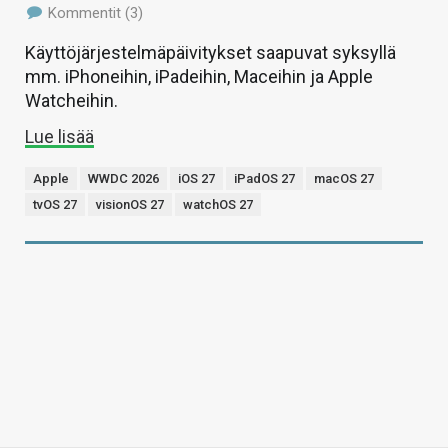
Kommentit (3)
Käyttöjärjestelmäpäivitykset saapuvat syksyllä
mm. iPhoneihin, iPadeihin, Maceihin ja Apple
Watcheihin.
Lue lisää
Apple
WWDC 2026
iOS 27
iPadOS 27
macOS 27
tvOS 27
visionOS 27
watchOS 27