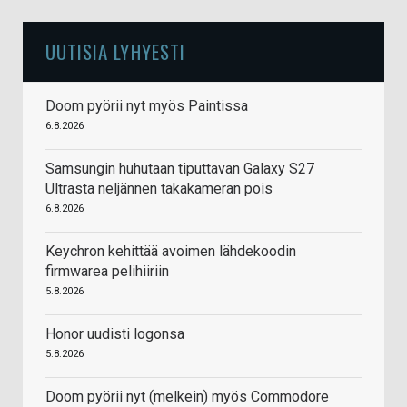
UUTISIA LYHYESTI
Doom pyörii nyt myös Paintissa
6.8.2026
Samsungin huhutaan tiputtavan Galaxy S27
Ultrasta neljännen takakameran pois
6.8.2026
Keychron kehittää avoimen lähdekoodin
firmwarea pelihiiriin
5.8.2026
Honor uudisti logonsa
5.8.2026
Doom pyörii nyt (melkein) myös Commodore