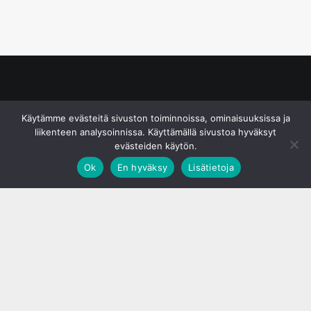
© S&J Media Oy
Käytämme evästeitä sivuston toiminnoissa, ominaisuuksissa ja
liikenteen analysoinnissa. Käyttämällä sivustoa hyväksyt
evästeiden käytön.
Ok
En hyväksy
Lisätietoja
;