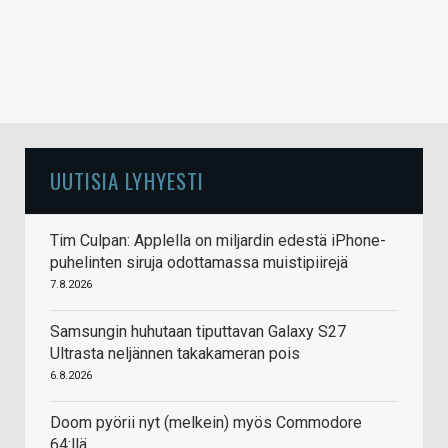
UUTISIA LYHYESTI
Tim Culpan: Applella on miljardin edestä iPhone-
puhelinten siruja odottamassa muistipiirejä
7.8.2026
Samsungin huhutaan tiputtavan Galaxy S27
Ultrasta neljännen takakameran pois
6.8.2026
Doom pyörii nyt (melkein) myös Commodore
64:llä