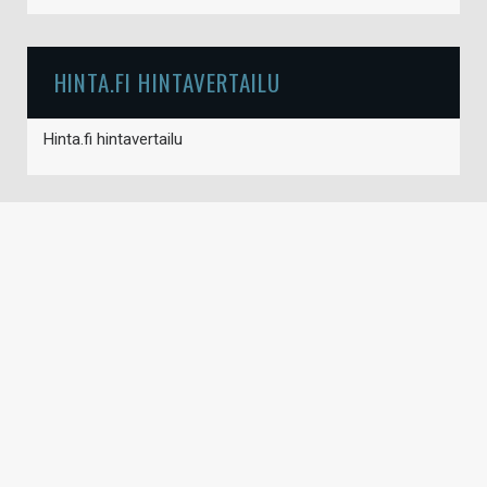
HINTA.FI HINTAVERTAILU
Hinta.fi hintavertailu