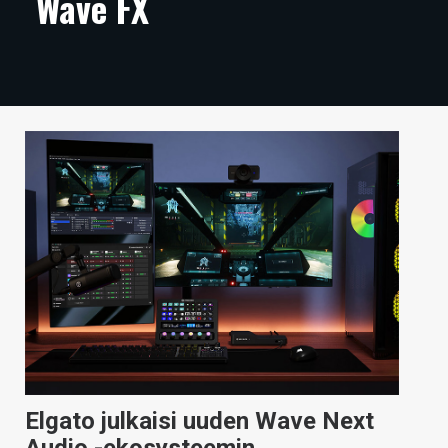
Wave FX
ARTIKKELIT
VIDEOT
TECHBBS
TIETOA
HINTA.FI
KAUPPA
VAIHDA TEEMA
HAKU
Elgato julkaisi uuden Wave Next
Audio -ekosysteemin