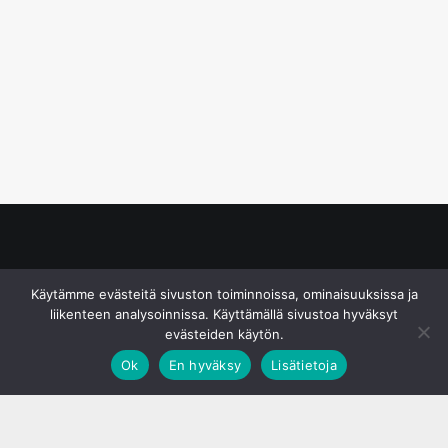
© S&J Media Oy
Käytämme evästeitä sivuston toiminnoissa, ominaisuuksissa ja
liikenteen analysoinnissa. Käyttämällä sivustoa hyväksyt
evästeiden käytön.
Ok
En hyväksy
Lisätietoja
;