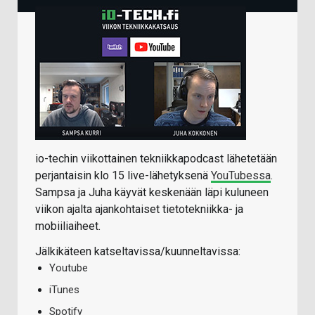
io-techin viikottainen tekniikkapodcast lähetetään
perjantaisin klo 15 live-lähetyksenä
YouTubessa
.
Sampsa ja Juha käyvät keskenään läpi kuluneen
viikon ajalta ajankohtaiset tietotekniikka- ja
mobiiliaiheet.
Jälkikäteen katseltavissa/kuunneltavissa:
Youtube
iTunes
Spotify