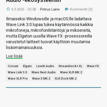
6.3.2026 - 02:58
/
Petrus Laine
Kommentit (0)
Ilmaiseksi Windowsille ja macOS:lle ladattava
Wave Link 3.0 lupaa tukea käytännössä kaikkia
mikrofoneja, mikrofoniliitäntöjä ja miksereitä,
mutta Elgaton uusilla Wave FX -prosessoreilla
varustetut laitteet tuovat käyttöön muutamia
lisäomainaisuuksia.
Lue lisää
Corsair
Elgato
Lewitt Audio
StreamDeck+ XL
Wave FX
Wave Link 3.0
Wave Next Audio
Wave XLR MK.2
Wave XLR Pro
Wave:3 MK.2
XLR Dock MK.2