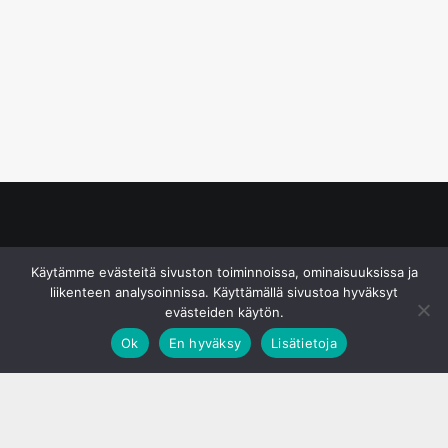
© S&J Media Oy
Käytämme evästeitä sivuston toiminnoissa, ominaisuuksissa ja
liikenteen analysoinnissa. Käyttämällä sivustoa hyväksyt
evästeiden käytön.
Ok
En hyväksy
Lisätietoja
;