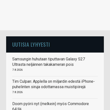
UUTISIA LYHYESTI
Samsungin huhutaan tiputtavan Galaxy S27
Ultrasta neljännen takakameran pois
7.8.2026
Tim Culpan: Applella on miljardin edestä iPhone-
puhelinten siruja odottamassa muistipiirejä
7.8.2026
Doom pyörii nyt (melkein) myös Commodore
64:llä