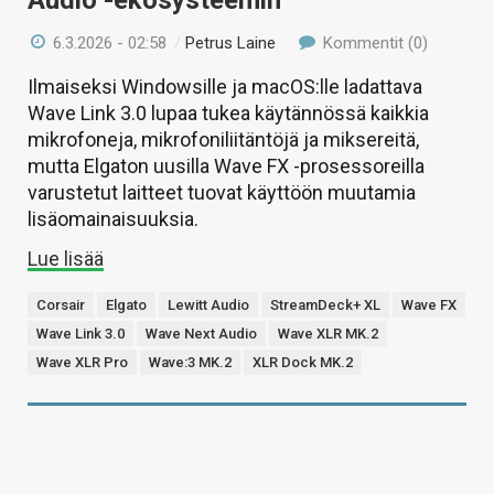
6.3.2026 - 02:58
/
Petrus Laine
Kommentit (0)
Ilmaiseksi Windowsille ja macOS:lle ladattava
Wave Link 3.0 lupaa tukea käytännössä kaikkia
mikrofoneja, mikrofoniliitäntöjä ja miksereitä,
mutta Elgaton uusilla Wave FX -prosessoreilla
varustetut laitteet tuovat käyttöön muutamia
lisäomainaisuuksia.
Lue lisää
Corsair
Elgato
Lewitt Audio
StreamDeck+ XL
Wave FX
Wave Link 3.0
Wave Next Audio
Wave XLR MK.2
Wave XLR Pro
Wave:3 MK.2
XLR Dock MK.2