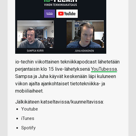
io-techin viikottainen tekniikkapodcast lähetetään
perjantaisin klo 15 live-lähetyksenä
YouTubessa
.
Sampsa ja Juha käyvät keskenään läpi kuluneen
viikon ajalta ajankohtaiset tietotekniikka- ja
mobiiliaiheet.
Jälkikäteen katseltavissa/kuunneltavissa:
Youtube
iTunes
Spotify