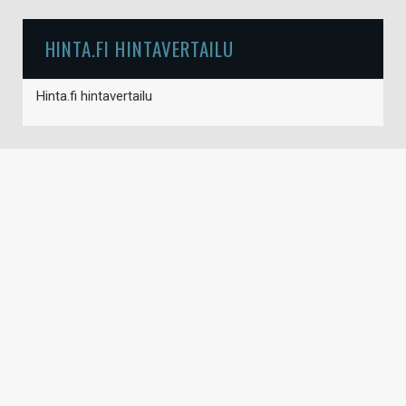
HINTA.FI HINTAVERTAILU
Hinta.fi hintavertailu