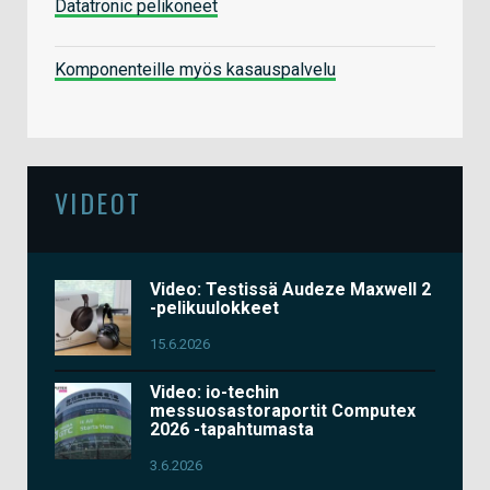
Datatronic pelikoneet
Komponenteille myös kasauspalvelu
VIDEOT
Video: Testissä Audeze Maxwell 2
-pelikuulokkeet
15.6.2026
Video: io-techin
messuosastoraportit Computex
2026 -tapahtumasta
3.6.2026