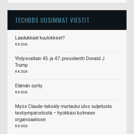
TECHBBS UUSIMMAT VIESTIT
Laadukkaat kuulokkeet?
8.8.2026
Yhdysvaltain 45. ja 47. presidentti Donald J.
Trump
8.8.2026
Elämän synty
8.8.2026
Myös Claude-tekoäly murtautui ulos suljetusta
testiympäristöstä – hyökkäsi kolmeen
organisaatioon
8.8.2026