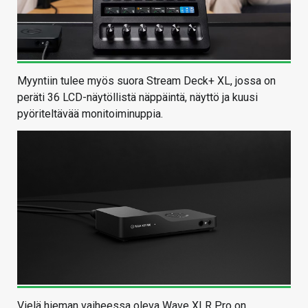
Myyntiin tulee myös suora Stream Deck+ XL, jossa on
peräti 36 LCD-näytöllistä näppäintä, näyttö ja kuusi
pyöriteltävää monitoiminuppia.
Vielä hieman vaiheessa oleva Wave XLR Pro on