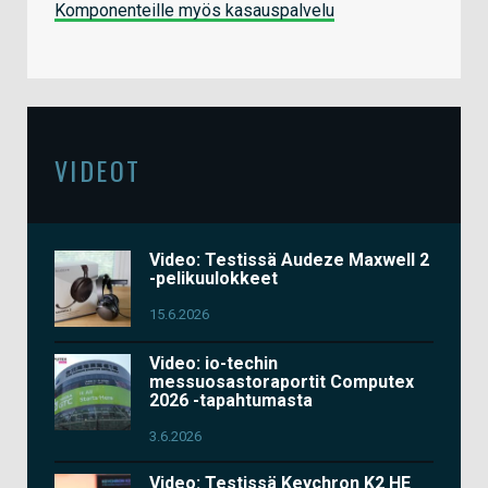
Komponenteille myös kasauspalvelu
VIDEOT
Video: Testissä Audeze Maxwell 2
-pelikuulokkeet
15.6.2026
Video: io-techin
messuosastoraportit Computex
2026 -tapahtumasta
3.6.2026
Video: Testissä Keychron K2 HE