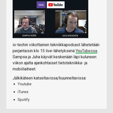
io-techin viikottainen tekniikkapodcast lähetetään
perjantaisin klo 15 live-lähetyksenä
YouTubessa
.
Sampsa ja Juha käyvät keskenään läpi kuluneen
viikon ajalta ajankohtaiset tietotekniikka- ja
mobiiliaiheet.
Jälkikäteen katseltavissa/kuunneltavissa:
Youtube
iTunes
Spotify