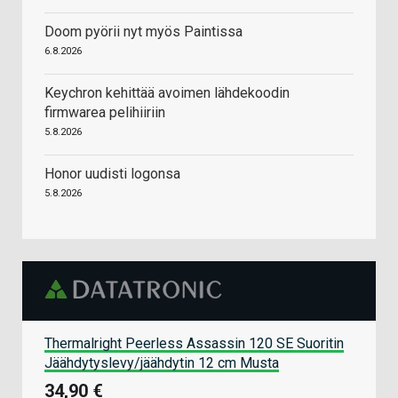
Doom pyörii nyt myös Paintissa
6.8.2026
Keychron kehittää avoimen lähdekoodin
firmwarea pelihiiriin
5.8.2026
Honor uudisti logonsa
5.8.2026
Thermalright Peerless Assassin 120 SE Suoritin
Jäähdytyslevy/jäähdytin 12 cm Musta
34,90 €