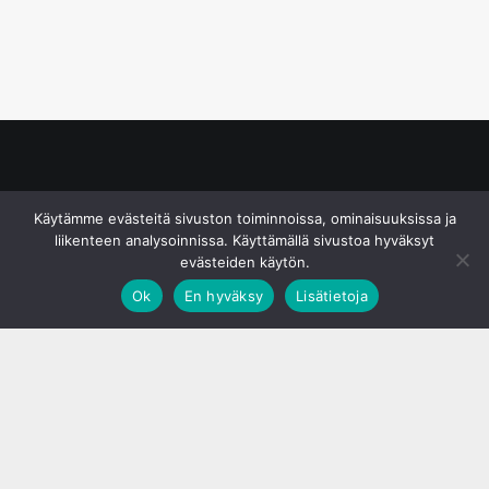
© S&J Media Oy
Käytämme evästeitä sivuston toiminnoissa, ominaisuuksissa ja
liikenteen analysoinnissa. Käyttämällä sivustoa hyväksyt
evästeiden käytön.
Ok
En hyväksy
Lisätietoja
;