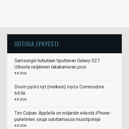
UUTISIA LYHYESTI
Samsungin huhutaan tiputtavan Galaxy S27
Ultrasta neljännen takakameran pois
8.8.2026
Doom pyörii nyt (melkein) myös Commodore
64:llä
8.8.2026
Tim Culpan: Applella on miljardin edestä iPhone-
puhelinten siruja odottamassa muistipiirejä
8.8.2026