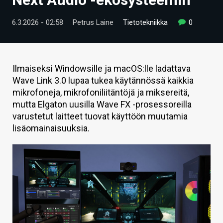
ARTIKKELIT
6.3.2026 - 02:58
Petrus Laine
Tietotekniikka
0
VIDEOT
TECHBBS
Ilmaiseksi Windowsille ja macOS:lle ladattava
TIETOA
Wave Link 3.0 lupaa tukea käytännössä kaikkia
mikrofoneja, mikrofoniliitäntöjä ja miksereitä,
HINTA.FI
mutta Elgaton uusilla Wave FX -prosessoreilla
varustetut laitteet tuovat käyttöön muutamia
KAUPPA
lisäomainaisuuksia.
VAIHDA TEEMA
HAKU