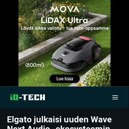
Elgato julkaisi uuden Wave
UUTISET
Next Audio -ekosysteemin