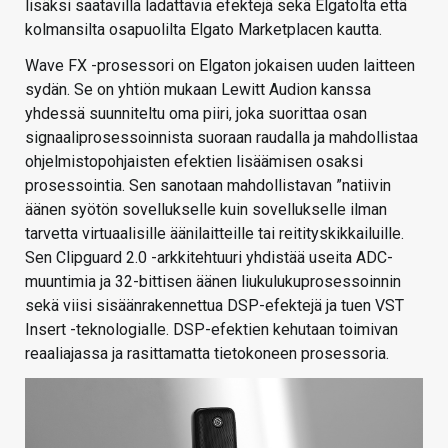
lisäksi saatavilla ladattavia efektejä sekä Elgatolta että
kolmansilta osapuolilta Elgato Marketplacen kautta.
Wave FX -prosessori on Elgaton jokaisen uuden laitteen
sydän. Se on yhtiön mukaan Lewitt Audion kanssa
yhdessä suunniteltu oma piiri, joka suorittaa osan
signaaliprosessoinnista suoraan raudalla ja mahdollistaa
ohjelmistopohjaisten efektien lisäämisen osaksi
prosessointia. Sen sanotaan mahdollistavan ”natiivin
äänen syötön sovellukselle kuin sovellukselle ilman
tarvetta virtuaalisille äänilaitteille tai reitityskikkailuille.
Sen Clipguard 2.0 -arkkitehtuuri yhdistää useita ADC-
muuntimia ja 32-bittisen äänen liukulukuprosessoinnin
sekä viisi sisäänrakennettua DSP-efektejä ja tuen VST
Insert -teknologialle. DSP-efektien kehutaan toimivan
reaaliajassa ja rasittamatta tietokoneen prosessoria.