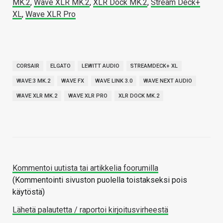
MK.2
,
Wave XLR MK.2
,
XLR Dock MK.2
,
Stream Deck+
XL
,
Wave XLR Pro
CORSAIR
ELGATO
LEWITT AUDIO
STREAMDECK+ XL
WAVE:3 MK.2
WAVE FX
WAVE LINK 3.0
WAVE NEXT AUDIO
WAVE XLR MK.2
WAVE XLR PRO
XLR DOCK MK.2
Kommentoi uutista tai artikkelia foorumilla
(Kommentointi sivuston puolella toistakseksi pois
käytöstä)
Lähetä palautetta / raportoi kirjoitusvirheestä