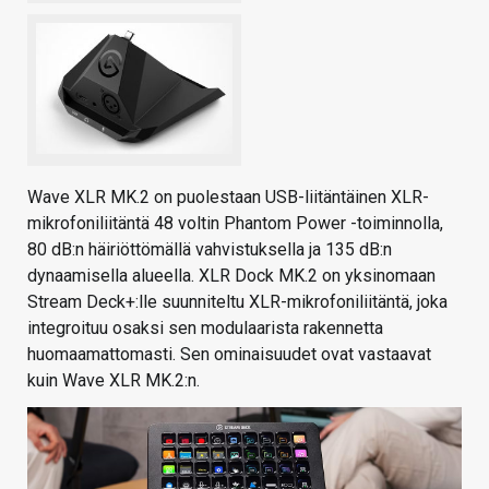
Wave XLR MK.2 on puolestaan USB-liitäntäinen XLR-
mikrofoniliitäntä 48 voltin Phantom Power -toiminnolla,
80 dB:n häiriöttömällä vahvistuksella ja 135 dB:n
dynaamisella alueella. XLR Dock MK.2 on yksinomaan
Stream Deck+:lle suunniteltu XLR-mikrofoniliitäntä, joka
integroituu osaksi sen modulaarista rakennetta
huomaamattomasti. Sen ominaisuudet ovat vastaavat
kuin Wave XLR MK.2:n.