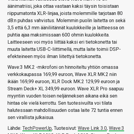
äänimatriisi, joka ottaa vastaan kaksi täysin toisistaan
riippumatonta XLR-linjaa, joista molemmille tarjotaan 80
dB:n puhdas vahvistus. Molemmin puolin laitetta on sekä
3,5 että 6,3 mm ääniliitännät kuulokkeille ja laitteessa on
puhtia ajaa maksimissaan 600 ohmin kuulokkeita.
Laitteeseen voi myös liittää kaksi eri tietokonetta tai
muuta laitetta USB-C-liittimellä, mutta laite toimii DSP-
efekteineen myös ilman liitettyä tietokonetta.
Wave:3 MK.2 -mikrofoni on hinnoiteltu yhtiön omassa
verkkokaupassa 169,99 euroon, Wave XLR MK.2 niin
ikään 169,99 euroon, XLR Dock MK.2 129,99 euroon ja
Stream Deck+ XL 349,99 euroon. Wave XLR Pro saapuu
myyntiin vuoden toisen neljänneksen aikana eikä sen
hintaa ole vielä kerrottu. Sen tuotesivuilta voi tilata
halutessaan mahdollisuuden ostaa laite 72 tuntia ennen
sen virallista julkaisua.
Lähde:
TechPowerUp
, Tuotesivut:
Wave Link 3.0
,
Wave:3