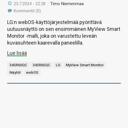
25.7.2024 - 22:28
/
Timo Niemenmaa
Kommentit (0)
LG:n webOS-käyttöjärjestelmää pyörittävä
uutuusnäyttö on sen ensimmäinen MyView Smart
Monitor -malli, joka on varustettu leveän
kuvasuhteen kaarevalla paneelilla.
Lue lisää
34SR60QC
34SR65QC
LG
MyView Smart Monitor
Näytöt
webOS