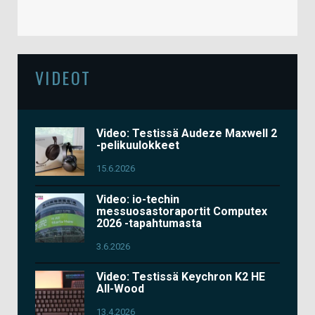
VIDEOT
Video: Testissä Audeze Maxwell 2
-pelikuulokkeet
15.6.2026
Video: io-techin
messuosastoraportit Computex
2026 -tapahtumasta
3.6.2026
Video: Testissä Keychron K2 HE
All-Wood
13.4.2026