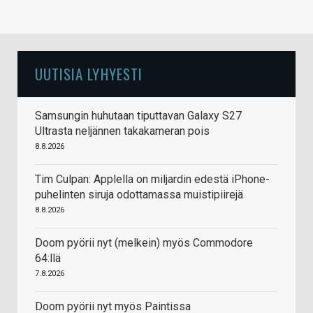
UUTISIA LYHYESTI
Samsungin huhutaan tiputtavan Galaxy S27
Ultrasta neljännen takakameran pois
8.8.2026
Tim Culpan: Applella on miljardin edestä iPhone-
puhelinten siruja odottamassa muistipiirejä
8.8.2026
Doom pyörii nyt (melkein) myös Commodore
64:llä
7.8.2026
Doom pyörii nyt myös Paintissa