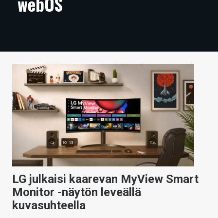
webOS
ARTIKKELIT
VIDEOT
TECHBBS
TIETOA
HINTA.FI
KAUPPA
VAIHDA TEEMA
LG julkaisi kaarevan MyView Smart
HAKU
Monitor -näytön leveällä
kuvasuhteella