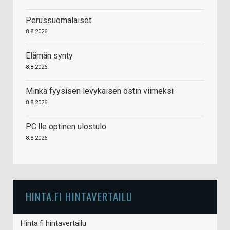
Perussuomalaiset
8.8.2026
Elämän synty
8.8.2026
Minkä fyysisen levykäisen ostin viimeksi
8.8.2026
PC:lle optinen ulostulo
8.8.2026
HINTA.FI HINTAVERTAILU
Hinta.fi hintavertailu