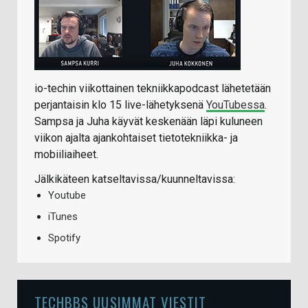
io-techin viikottainen tekniikkapodcast lähetetään
perjantaisin klo 15 live-lähetyksenä
YouTubessa
.
Sampsa ja Juha käyvät keskenään läpi kuluneen
viikon ajalta ajankohtaiset tietotekniikka- ja
mobiiliaiheet.
Jälkikäteen katseltavissa/kuunneltavissa:
Youtube
iTunes
Spotify
TECHBBS UUSIMMAT VIESTIT