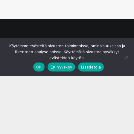
© S&J Media Oy
Käytämme evästeitä sivuston toiminnoissa, ominaisuuksissa ja
liikenteen analysoinnissa. Käyttämällä sivustoa hyväksyt
evästeiden käytön.
Ok
En hyväksy
Lisätietoja
;