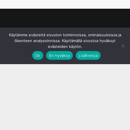
© S&J Media Oy
Käytämme evästeitä sivuston toiminnoissa, ominaisuuksissa ja
liikenteen analysoinnissa. Käyttämällä sivustoa hyväksyt
evästeiden käytön.
Ok
En hyväksy
Lisätietoja
;