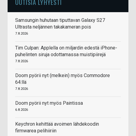
UUTISIA LYHYESTI
Samsungin huhutaan tiputtavan Galaxy S27
Ultrasta neljännen takakameran pois
7.8.2026
Tim Culpan: Applella on miljardin edestä iPhone-
puhelinten siruja odottamassa muistipiirejä
7.8.2026
Doom pyörii nyt (melkein) myös Commodore
64:llä
7.8.2026
Doom pyörii nyt myös Paintissa
6.8.2026
Keychron kehittää avoimen lähdekoodin
firmwarea pelihiiriin