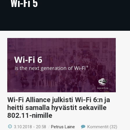
Wi-Fi 5
ARTIKKELIT
VIDEOT
TECHBBS
TIETOA
HINTA.FI
KAUPPA
VAIHDA TEEMA
Wi-Fi Alliance julkisti Wi-Fi 6:n ja
heitti samalla hyvästit sekaville
HAKU
802.11-nimille
3.10.2018 - 20:58
/
Petrus Laine
Kommentit (32)