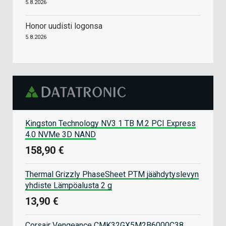
5.8.2026
Honor uudisti logonsa
5.8.2026
Kingston Technology NV3 1 TB M.2 PCI Express
4.0 NVMe 3D NAND
158,90 €
Thermal Grizzly PhaseSheet PTM jäähdytyslevyn
yhdiste Lämpöalusta 2 g
13,90 €
Corsair Vengeance CMK32GX5M2B6000C38