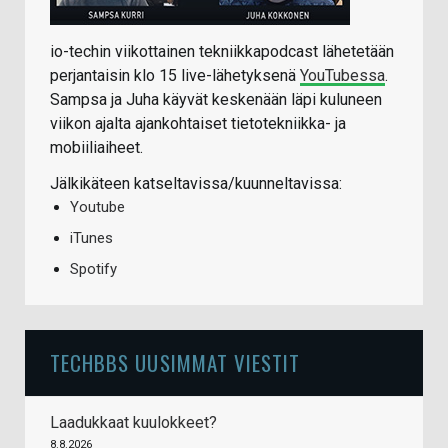
io-techin viikottainen tekniikkapodcast lähetetään
perjantaisin klo 15 live-lähetyksenä
YouTubessa
.
Sampsa ja Juha käyvät keskenään läpi kuluneen
viikon ajalta ajankohtaiset tietotekniikka- ja
mobiiliaiheet.
Jälkikäteen katseltavissa/kuunneltavissa:
Youtube
iTunes
Spotify
TECHBBS UUSIMMAT VIESTIT
Laadukkaat kuulokkeet?
8.8.2026