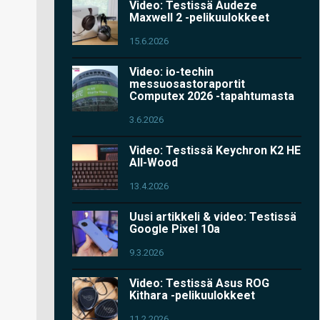
Video: Testissä Audeze
Maxwell 2 -pelikuulokkeet
15.6.2026
Video: io-techin
messuosastoraportit
Computex 2026 -tapahtumasta
3.6.2026
Video: Testissä Keychron K2 HE
All-Wood
13.4.2026
Uusi artikkeli & video: Testissä
Google Pixel 10a
9.3.2026
Video: Testissä Asus ROG
Kithara -pelikuulokkeet
11.2.2026