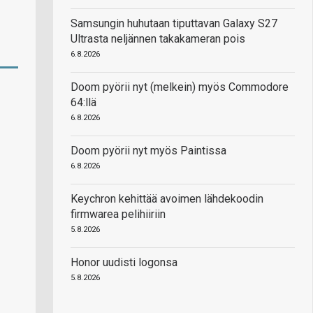
Samsungin huhutaan tiputtavan Galaxy S27
Ultrasta neljännen takakameran pois
6.8.2026
Doom pyörii nyt (melkein) myös Commodore
64:llä
6.8.2026
Doom pyörii nyt myös Paintissa
6.8.2026
Keychron kehittää avoimen lähdekoodin
firmwarea pelihiiriin
5.8.2026
Honor uudisti logonsa
5.8.2026