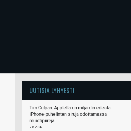
UUTISIA LYHYESTI
Tim Culpan: Applella on miljardin edestä
iPhone-puhelinten siruja odottamassa
muistipiirejä
7.8.2026