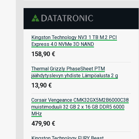
Kingston Technology NV3 1 TB M.2 PCI
Express 4.0 NVMe 3D NAND
158,90 €
Thermal Grizzly PhaseSheet PTM
jäähdytyslevyn yhdiste Lämpöalusta 2 g
13,90 €
Corsair Vengeance CMK32GX5M2B6000C38
muistimoduuli 32 GB 2 x 16 GB DDR5 6000
MHz
479,90 €
Kingston Technology FURY Beast