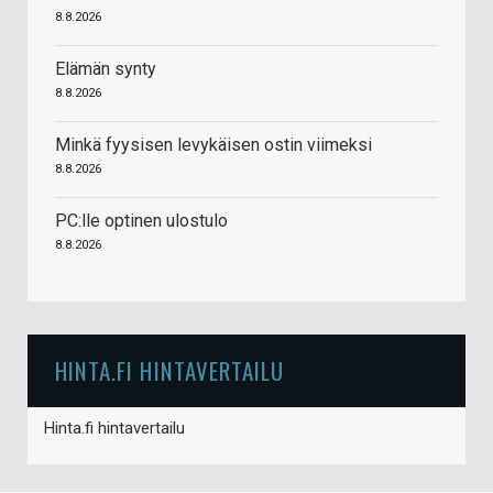
8.8.2026
Elämän synty
8.8.2026
Minkä fyysisen levykäisen ostin viimeksi
8.8.2026
PC:lle optinen ulostulo
8.8.2026
HINTA.FI HINTAVERTAILU
Hinta.fi hintavertailu