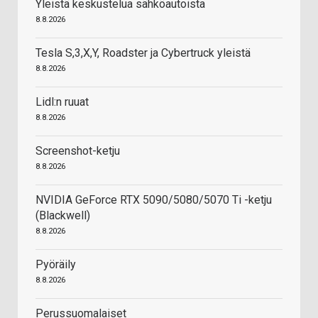
Yleistä keskustelua sähköautoista
8.8.2026
Tesla S,3,X,Y, Roadster ja Cybertruck yleistä
8.8.2026
Lidl:n ruuat
8.8.2026
Screenshot-ketju
8.8.2026
NVIDIA GeForce RTX 5090/5080/5070 Ti -ketju
(Blackwell)
8.8.2026
Pyöräily
8.8.2026
Perussuomalaiset