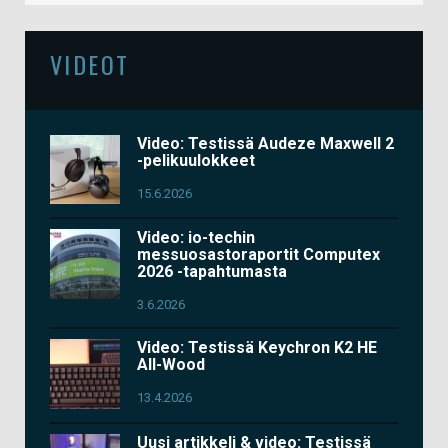
VIDEOT
Video: Testissä Audeze Maxwell 2
-pelikuulokkeet
15.6.2026
Video: io-techin
messuosastoraportit Computex
2026 -tapahtumasta
3.6.2026
Video: Testissä Keychron K2 HE
All-Wood
13.4.2026
Uusi artikkeli & video: Testissä