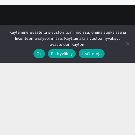
© S&J Media Oy
Käytämme evästeitä sivuston toiminnoissa, ominaisuuksissa ja
liikenteen analysoinnissa. Käyttämällä sivustoa hyväksyt
evästeiden käytön.
Ok
En hyväksy
Lisätietoja
;