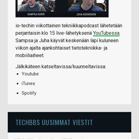
io-techin viikottainen tekniikkapodcast lähetetään
perjantaisin klo 15 live-lähetyksenä
YouTubessa
.
Sampsa ja Juha käyvät keskenään läpi kuluneen
viikon ajalta ajankohtaiset tietotekniikka- ja
mobiiliaiheet.
Jälkikäteen katseltavissa/kuunneltavissa:
Youtube
iTunes
Spotify
TECHBBS UUSIMMAT VIESTIT