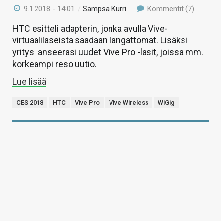
9.1.2018 - 14:01
/
Sampsa Kurri
Kommentit (7)
HTC esitteli adapterin, jonka avulla Vive-
virtuaalilaseista saadaan langattomat. Lisäksi
yritys lanseerasi uudet Vive Pro -lasit, joissa mm.
korkeampi resoluutio.
Lue lisää
CES 2018
HTC
Vive Pro
Vive Wireless
WiGig