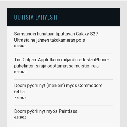
UUTISIA LYHYESTI
Samsungin huhutaan tiputtavan Galaxy S27
Ultrasta neljännen takakameran pois
8.8.2026
Tim Culpan: Applella on miljardin edestä iPhone-
puhelinten siruja odottamassa muistipiirejä
8.8.2026
Doom pyörii nyt (melkein) myös Commodore
64:llä
7.8.2026
Doom pyörii nyt myös Paintissa
6.8.2026