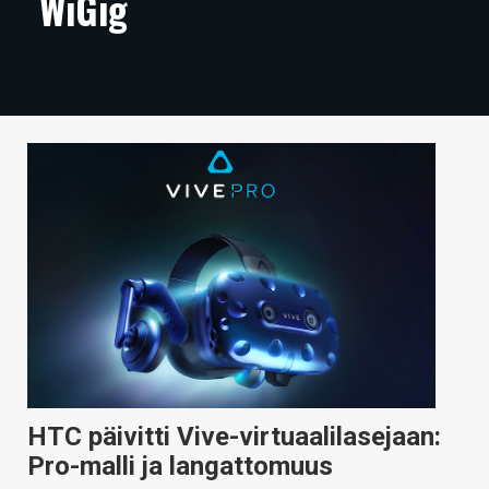
WiGig
ARTIKKELIT
VIDEOT
TECHBBS
TIETOA
HINTA.FI
KAUPPA
VAIHDA TEEMA
HAKU
HTC päivitti Vive-virtuaalilasejaan:
Pro-malli ja langattomuus