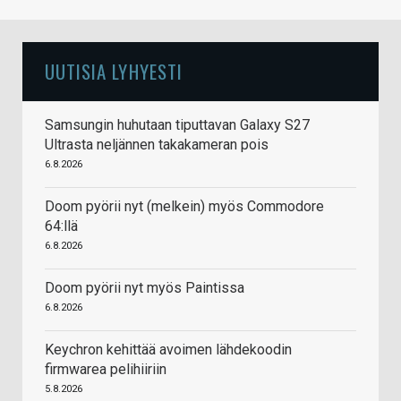
UUTISIA LYHYESTI
Samsungin huhutaan tiputtavan Galaxy S27
Ultrasta neljännen takakameran pois
6.8.2026
Doom pyörii nyt (melkein) myös Commodore
64:llä
6.8.2026
Doom pyörii nyt myös Paintissa
6.8.2026
Keychron kehittää avoimen lähdekoodin
firmwarea pelihiiriin
5.8.2026