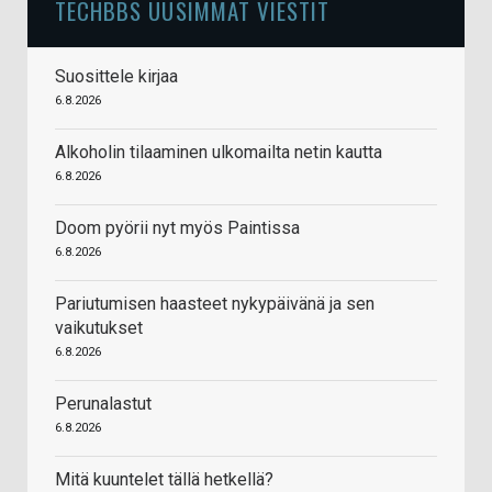
TECHBBS UUSIMMAT VIESTIT
Suosittele kirjaa
6.8.2026
Alkoholin tilaaminen ulkomailta netin kautta
6.8.2026
Doom pyörii nyt myös Paintissa
6.8.2026
Pariutumisen haasteet nykypäivänä ja sen
vaikutukset
6.8.2026
Perunalastut
6.8.2026
Mitä kuuntelet tällä hetkellä?