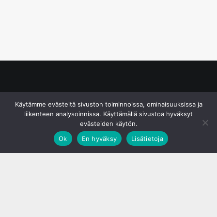
© S&J Media Oy
Käytämme evästeitä sivuston toiminnoissa, ominaisuuksissa ja
liikenteen analysoinnissa. Käyttämällä sivustoa hyväksyt
evästeiden käytön.
Ok
En hyväksy
Lisätietoja
;