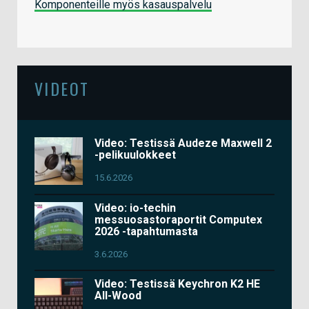
Komponenteille myös kasauspalvelu
VIDEOT
Video: Testissä Audeze Maxwell 2
-pelikuulokkeet
15.6.2026
Video: io-techin
messuosastoraportit Computex
2026 -tapahtumasta
3.6.2026
Video: Testissä Keychron K2 HE
All-Wood