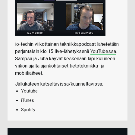
io-techin viikottainen tekniikkapodcast lähetetään
perjantaisin klo 15 live-lähetyksenä
YouTubessa
.
Sampsa ja Juha käyvät keskenään läpi kuluneen
viikon ajalta ajankohtaiset tietotekniikka- ja
mobiiliaiheet.
Jälkikäteen katseltavissa/kuunneltavissa:
Youtube
iTunes
Spotify