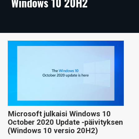
Windows 10 20H2
ARTIKKELIT
VIDEOT
TECHBBS
TIETOA
HINTA.FI
KAUPPA
VAIHDA TEEMA
Microsoft julkaisi Windows 10
HAKU
October 2020 Update -päivityksen
(Windows 10 versio 20H2)