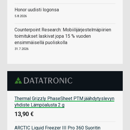
Honor uudisti logonsa
5.8.2026
Counterpoint Research: Mobiilijärjestelmäpiirien
toimitukset laskivat jopa 15 % vuoden
ensimmäisellä puoliskolla
31.7.2026
Thermal Grizzly PhaseSheet PTM jäähdytyslevyn
yhdiste Lämpöalusta 2 g
13,90 €
ARCTIC Liquid Freezer III Pro 360 Suoritin