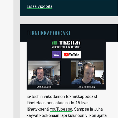
Lisää videoita
TEKNIIKKAPODCAST
io-techin viikottainen tekniikkapodcast
lähetetään perjantaisin klo 15 live-
lähetyksenä
YouTubessa
. Sampsa ja Juha
käyvät keskenään läpi kuluneen viikon ajalta