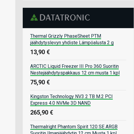
Thermal Grizzly PhaseSheet PTM
jäähdytyslevyn yhdiste Lämpöalusta 2 g
13,90 €
ARCTIC Liquid Freezer III Pro 360 Suoritin
Nestejäähdytyspakkaus 12 cm musta 1 kpl
75,90 €
Kingston Technology NV3 2 TB M.2 PCI
Express 4.0 NVMe 3D NAND
265,90 €
Thermalright Phantom Spirit 120 SE ARGB
Suoritin Ilmanjäähdytin 12 cm Musta 1 kpl