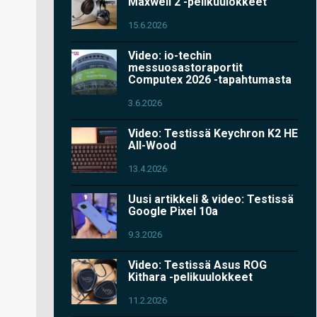
Maxwell 2 -pelikuulokkeet
15.6.2026
Video: io-techin
messuosastoraportit
Computex 2026 -tapahtumasta
3.6.2026
Video: Testissä Keychron K2 HE
All-Wood
13.4.2026
Uusi artikkeli & video: Testissä
Google Pixel 10a
9.3.2026
Video: Testissä Asus ROG
Kithara -pelikuulokkeet
11.2.2026