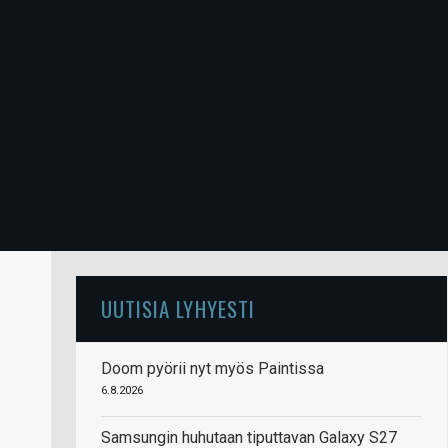
UUTISIA LYHYESTI
Doom pyörii nyt myös Paintissa
6.8.2026
Samsungin huhutaan tiputtavan Galaxy S27