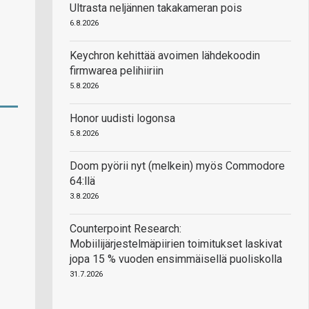
Ultrasta neljännen takakameran pois
6.8.2026
Keychron kehittää avoimen lähdekoodin
firmwarea pelihiiriin
5.8.2026
Honor uudisti logonsa
5.8.2026
Doom pyörii nyt (melkein) myös Commodore
64:llä
3.8.2026
Counterpoint Research:
Mobiilijärjestelmäpiirien toimitukset laskivat
jopa 15 % vuoden ensimmäisellä puoliskolla
31.7.2026