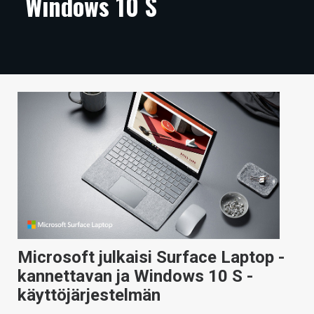
Windows 10 S
ARTIKKELIT
VIDEOT
TECHBBS
TIETOA
HINTA.FI
KAUPPA
VAIHDA TEEMA
Microsoft julkaisi Surface Laptop -
HAKU
kannettavan ja Windows 10 S -
käyttöjärjestelmän