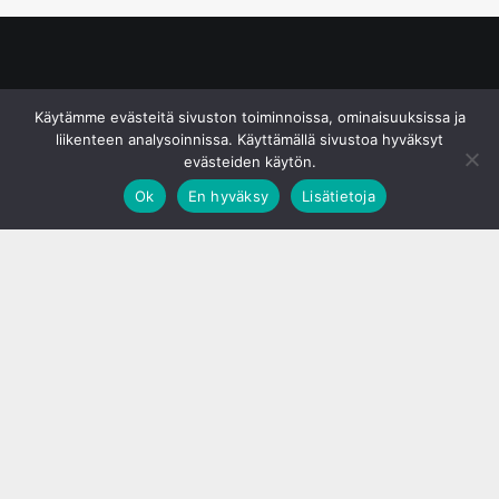
© S&J Media Oy
Käytämme evästeitä sivuston toiminnoissa, ominaisuuksissa ja
liikenteen analysoinnissa. Käyttämällä sivustoa hyväksyt
evästeiden käytön.
Ok
En hyväksy
Lisätietoja
;