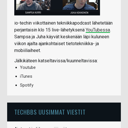
io-techin viikottainen tekniikkapodcast lähetetään
perjantaisin klo 15 live-lähetyksenä
YouTubessa
.
Sampsa ja Juha käyvät keskenään läpi kuluneen
viikon ajalta ajankohtaiset tietotekniikka- ja
mobiiliaiheet.
Jälkikäteen katseltavissa/kuunneltavissa:
Youtube
iTunes
Spotify
TECHBBS UUSIMMAT VIESTIT