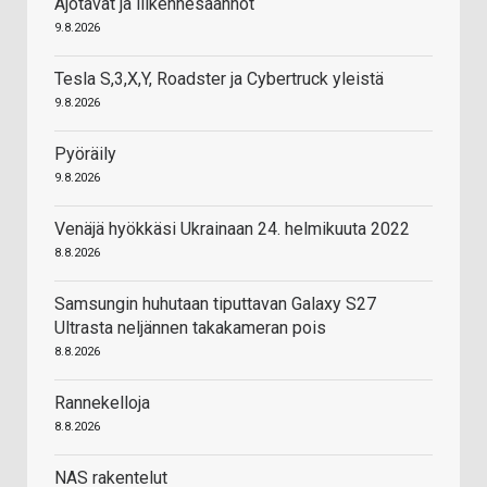
Ajotavat ja liikennesäännöt
9.8.2026
Tesla S,3,X,Y, Roadster ja Cybertruck yleistä
9.8.2026
Pyöräily
9.8.2026
Venäjä hyökkäsi Ukrainaan 24. helmikuuta 2022
8.8.2026
Samsungin huhutaan tiputtavan Galaxy S27
Ultrasta neljännen takakameran pois
8.8.2026
Rannekelloja
8.8.2026
NAS rakentelut