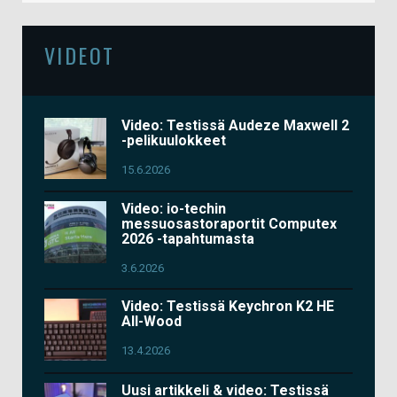
VIDEOT
Video: Testissä Audeze Maxwell 2
-pelikuulokkeet
15.6.2026
Video: io-techin
messuosastoraportit Computex
2026 -tapahtumasta
3.6.2026
Video: Testissä Keychron K2 HE
All-Wood
13.4.2026
Uusi artikkeli & video: Testissä