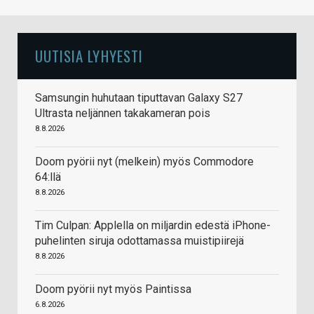
UUTISIA LYHYESTI
Samsungin huhutaan tiputtavan Galaxy S27
Ultrasta neljännen takakameran pois
8.8.2026
Doom pyörii nyt (melkein) myös Commodore
64:llä
8.8.2026
Tim Culpan: Applella on miljardin edestä iPhone-
puhelinten siruja odottamassa muistipiirejä
8.8.2026
Doom pyörii nyt myös Paintissa
6.8.2026