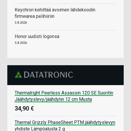
Keychron kehittää avoimen lähdekoodin
firmwarea pelihiiriin
5.8.2026
Honor uudisti logonsa
5.8.2026
Thermalright Peerless Assassin 120 SE Suoritin
Jäähdytyslevy/jäähdytin 12 cm Musta
34,90 €
Thermal Grizzly PhaseSheet PTM jäähdytyslevyn
yhdiste Lämpöalusta 2 g