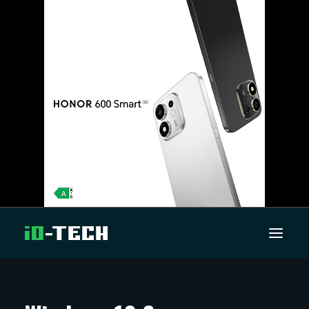
UUTISET