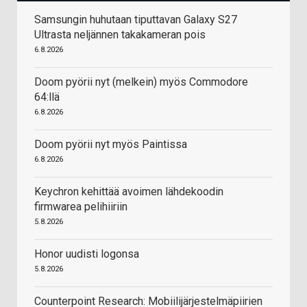
Samsungin huhutaan tiputtavan Galaxy S27
Ultrasta neljännen takakameran pois
6.8.2026
Doom pyörii nyt (melkein) myös Commodore
64:llä
6.8.2026
Doom pyörii nyt myös Paintissa
6.8.2026
Keychron kehittää avoimen lähdekoodin
firmwarea pelihiiriin
5.8.2026
Honor uudisti logonsa
5.8.2026
Counterpoint Research: Mobiilijärjestelmäpiirien