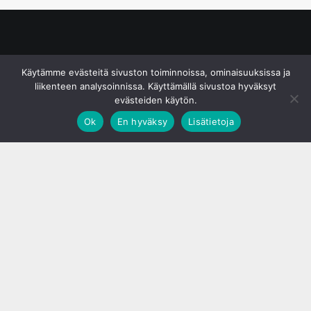
© S&J Media Oy
Käytämme evästeitä sivuston toiminnoissa, ominaisuuksissa ja
liikenteen analysoinnissa. Käyttämällä sivustoa hyväksyt
evästeiden käytön.
Ok
En hyväksy
Lisätietoja
;