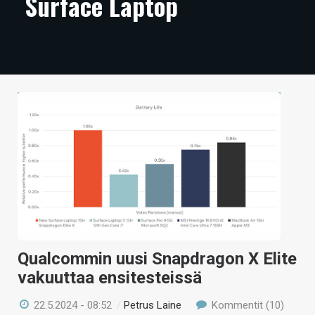
Surface Laptop
ARTIKKELIT
VIDEOT
TECHBBS
TIETOA
HINTA.FI
KAUPPA
VAIHDA TEEMA
Qualcommin uusi Snapdragon X Elite
HAKU
vakuuttaa ensitesteissä
22.5.2024 - 08:52
/
Petrus Laine
Kommentit (10)