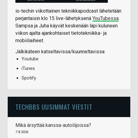
io-techin viikottainen tekniikkapodcast lähetetään
perjantaisin klo 15 live-lähetyksenä
YouTubessa
.
Sampsa ja Juha käyvät keskenään läpi kuluneen
viikon ajalta ajankohtaiset tietotekniikka- ja
mobiiliaiheet.
Jälkikäteen katseltavissa/kuunneltavissa:
Youtube
iTunes
Spotify
TECHBBS UUSIMMAT VIESTIT
Mikä ärsyttää kanssa-autoilijoissa?
7.8.2026