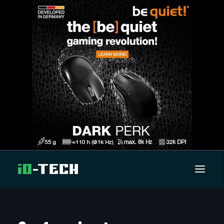
UUTISET