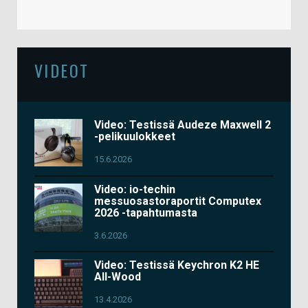
VIDEOT
Video: Testissä Audeze Maxwell 2
-pelikuulokkeet
15.6.2026
Video: io-techin
messuosastoraportit Computex
2026 -tapahtumasta
3.6.2026
Video: Testissä Keychron K2 HE
All-Wood
13.4.2026