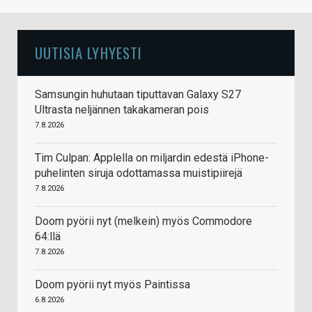
UUTISIA LYHYESTI
Samsungin huhutaan tiputtavan Galaxy S27
Ultrasta neljännen takakameran pois
7.8.2026
Tim Culpan: Applella on miljardin edestä iPhone-
puhelinten siruja odottamassa muistipiirejä
7.8.2026
Doom pyörii nyt (melkein) myös Commodore
64:llä
7.8.2026
Doom pyörii nyt myös Paintissa
6.8.2026