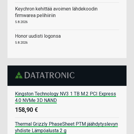
Keychron kehittää avoimen lähdekoodin
firmwarea pelihiiriin
5.8.2026
Honor uudisti logonsa
5.8.2026
Kingston Technology NV3 1 TB M.2 PCI Express
4.0 NVMe 3D NAND
158,90 €
Thermal Grizzly PhaseSheet PTM jäähdytyslevyn
yhdiste Lämpöalusta 2 g