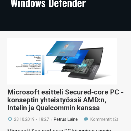
Windows Defender
ARTIKKELIT
VIDEOT
TECHBBS
TIETOA
HINTA.FI
KAUPPA
VAIHDA TEEMA
Microsoft esitteli Secured-core PC -
konseptin yhteistyössä AMD:n,
Intelin ja Qualcommin kanssa
HAKU
23.10.2019 - 18:27
/
Petrus Laine
Kommentit (2)
Microsoft Secured-core PC käynnistyy ensin