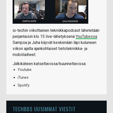
io-techin viikottainen tekniikkapodcast lähetetään
perjantaisin klo 15 live-lähetyksenä
YouTubessa
.
Sampsa ja Juha käyvät keskenään läpi kuluneen
viikon ajalta ajankohtaiset tietotekniikka- ja
mobiiliaiheet.
Jälkikäteen katseltavissa/kuunneltavissa:
Youtube
iTunes
Spotify
TECHBBS UUSIMMAT VIESTIT