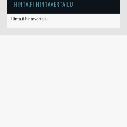
HINTA.FI HINTAVERTAILU
Hinta.fi hintavertailu