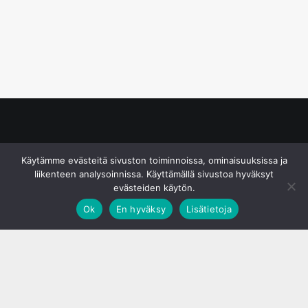
© S&J Media Oy
Käytämme evästeitä sivuston toiminnoissa, ominaisuuksissa ja
liikenteen analysoinnissa. Käyttämällä sivustoa hyväksyt
evästeiden käytön.
Ok
En hyväksy
Lisätietoja
;