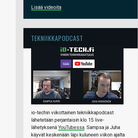
Lisää videoita
TEKNIIKKAPODCAST
io-techin viikottainen tekniikkapodcast
lähetetään perjantaisin klo 15 live-
lähetyksenä
YouTubessa
. Sampsa ja Juha
käyvät keskenään läpi kuluneen viikon ajalta