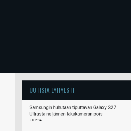
UUTISIA LYHYESTI
Samsungin huhutaan tiputtavan Galaxy S27
Ultrasta neljännen takakameran pois
8.8.2026