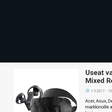
Useat va
Mixed Re
1.9.2017 - 19
Acer, Asus, 
markkinoille 