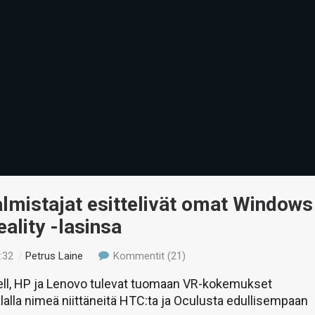
lmistajat esittelivät omat Windows
ality -lasinsa
:32
/
Petrus Laine
Kommentit (21)
Dell, HP ja Lenovo tulevat tuomaan VR-kokemukset
alalla nimeä niittäneitä HTC:ta ja Oculusta edullisempaan