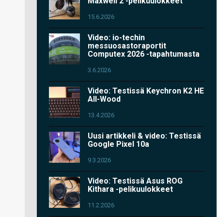
Maxwell 2 -pelikuulokkeet
15.6.2026
Video: io-techin
messuosastoraportit
Computex 2026 -tapahtumasta
3.6.2026
Video: Testissä Keychron K2 HE
All-Wood
13.4.2026
Uusi artikkeli & video: Testissä
Google Pixel 10a
9.3.2026
Video: Testissä Asus ROG
Kithara -pelikuulokkeet
11.2.2026