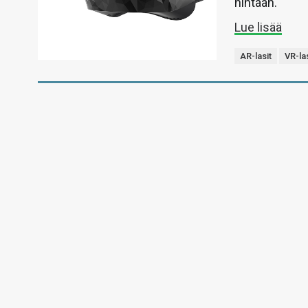
hintaan.
Lue lisää
AR-lasit
VR-las