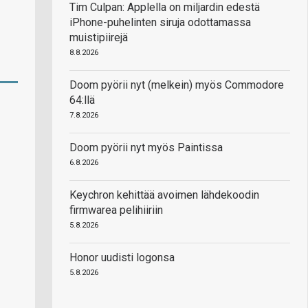
Tim Culpan: Applella on miljardin edestä
iPhone-puhelinten siruja odottamassa
muistipiirejä
8.8.2026
Doom pyörii nyt (melkein) myös Commodore
64:llä
7.8.2026
Doom pyörii nyt myös Paintissa
6.8.2026
Keychron kehittää avoimen lähdekoodin
firmwarea pelihiiriin
5.8.2026
Honor uudisti logonsa
5.8.2026