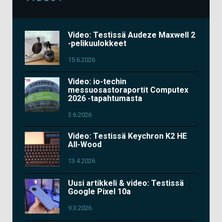
Video: Testissä Audeze Maxwell 2
-pelikuulokkeet
15.6.2026
Video: io-techin
messuosastoraportit Computex
2026 -tapahtumasta
3.6.2026
Video: Testissä Keychron K2 HE
All-Wood
13.4.2026
Uusi artikkeli & video: Testissä
Google Pixel 10a
9.3.2026