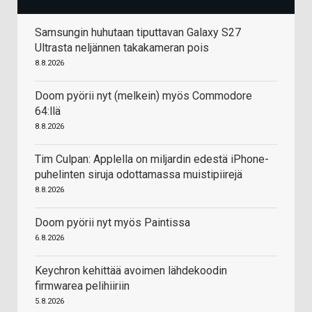
Samsungin huhutaan tiputtavan Galaxy S27
Ultrasta neljännen takakameran pois
8.8.2026
Doom pyörii nyt (melkein) myös Commodore
64:llä
8.8.2026
Tim Culpan: Applella on miljardin edestä iPhone-
puhelinten siruja odottamassa muistipiirejä
8.8.2026
Doom pyörii nyt myös Paintissa
6.8.2026
Keychron kehittää avoimen lähdekoodin
firmwarea pelihiiriin
5.8.2026