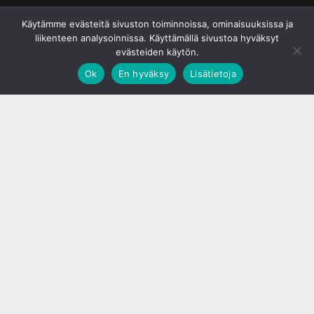
© S&J Media Oy
Käytämme evästeitä sivuston toiminnoissa, ominaisuuksissa ja
liikenteen analysoinnissa. Käyttämällä sivustoa hyväksyt
evästeiden käytön.
Ok
En hyväksy
Lisätietoja
;