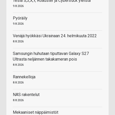
Tesla S,3,X,Y, Roadster ja Cybertruck yleistä
9.8.2026
Pyöräily
9.8.2026
Venäjä hyökkäsi Ukrainaan 24. helmikuuta 2022
8.8.2026
Samsungin huhutaan tiputtavan Galaxy S27
Ultrasta neljännen takakameran pois
8.8.2026
Rannekelloja
8.8.2026
NAS rakentelut
8.8.2026
Mekaaniset näppäimistöt