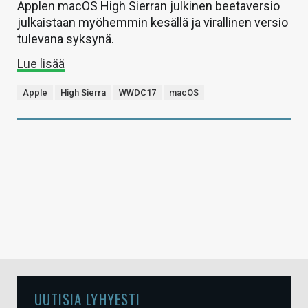
Applen macOS High Sierran julkinen beetaversio
julkaistaan myöhemmin kesällä ja virallinen versio
tulevana syksynä.
Lue lisää
Apple
High Sierra
WWDC17
macOS
UUTISIA LYHYESTI