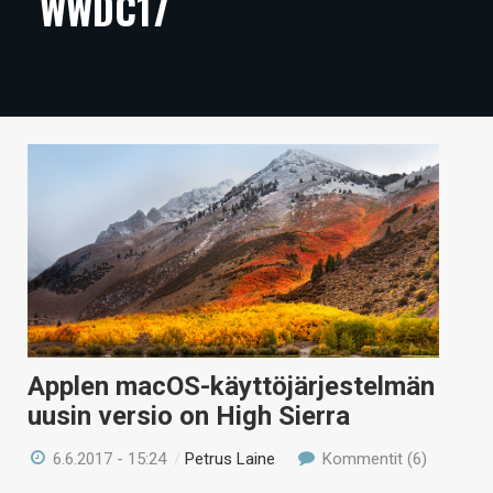
WWDC17
ARTIKKELIT
VIDEOT
TECHBBS
TIETOA
HINTA.FI
KAUPPA
VAIHDA TEEMA
Applen macOS-käyttöjärjestelmän
uusin versio on High Sierra
HAKU
6.6.2017 - 15:24
/
Petrus Laine
Kommentit (6)