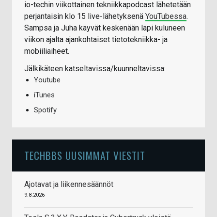
io-techin viikottainen tekniikkapodcast lähetetään
perjantaisin klo 15 live-lähetyksenä
YouTubessa
.
Sampsa ja Juha käyvät keskenään läpi kuluneen
viikon ajalta ajankohtaiset tietotekniikka- ja
mobiiliaiheet.
Jälkikäteen katseltavissa/kuunneltavissa:
Youtube
iTunes
Spotify
TECHBBS UUSIMMAT VIESTIT
Ajotavat ja liikennesäännöt
9.8.2026