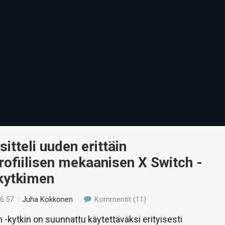
sitteli uuden erittäin
ofiilisen mekaanisen X Switch -
kytkimen
16:57
/
Juha Kokkonen
Kommentit (11)
h -kytkin on suunnattu käytettäväksi erityisesti