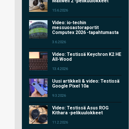
Maxwell 2 -pelikuulokkeet
15.6.2026
Video: io-techin
messuosastoraportit
Computex 2026 -tapahtumasta
3.6.2026
Video: Testissä Keychron K2 HE
All-Wood
13.4.2026
Uusi artikkeli & video: Testissä
Google Pixel 10a
9.3.2026
Video: Testissä Asus ROG
Kithara -pelikuulokkeet
11.2.2026