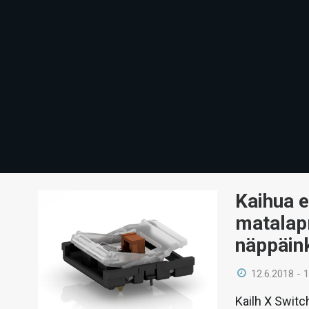
Kaihua e
matalapr
näppäin
12.6.2018 - 
Kailh X Switc