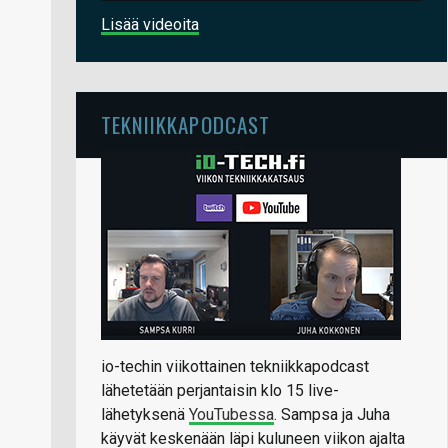
Lisää videoita
TEKNIIKKAPODCAST
io-techin viikottainen tekniikkapodcast
lähetetään perjantaisin klo 15 live-
lähetyksenä
YouTubessa
. Sampsa ja Juha
käyvät keskenään läpi kuluneen viikon ajalta