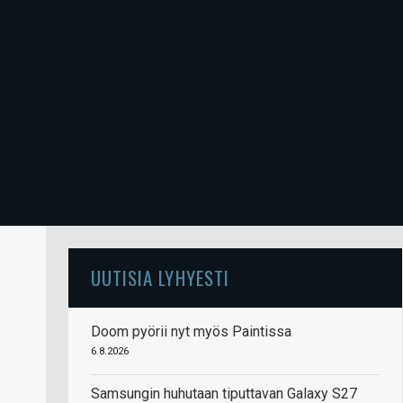
UUTISIA LYHYESTI
Doom pyörii nyt myös Paintissa
6.8.2026
Samsungin huhutaan tiputtavan Galaxy S27