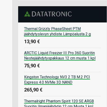
Thermal Grizzly PhaseSheet PTM
jäähdytyslevyn yhdiste Lämpöalusta 2 g
13,90 €
ARCTIC Liquid Freezer III Pro 360 Suoritin
Nestejäähdytyspakkaus 12 cm musta 1 kpl
75,90 €
Kingston Technology NV3 2 TB M.2 PCI
Express 4.0 NVMe 3D NAND
265,90 €
Thermalright Phantom Spirit 120 SE ARGB
Suoritin Ilmanjäähdytin 12 cm Musta 1 kpl