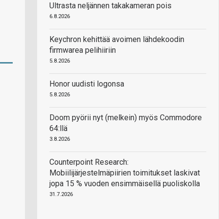
Ultrasta neljännen takakameran pois
6.8.2026
Keychron kehittää avoimen lähdekoodin
firmwarea pelihiiriin
5.8.2026
Honor uudisti logonsa
5.8.2026
Doom pyörii nyt (melkein) myös Commodore
64:llä
3.8.2026
Counterpoint Research:
Mobiilijärjestelmäpiirien toimitukset laskivat
jopa 15 % vuoden ensimmäisellä puoliskolla
31.7.2026