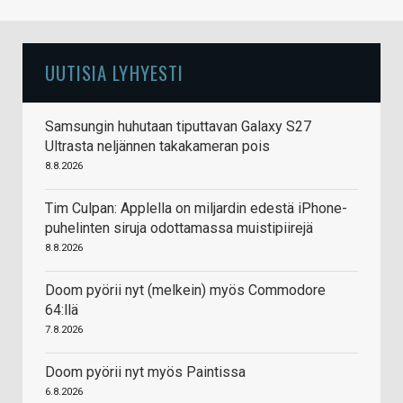
UUTISIA LYHYESTI
Samsungin huhutaan tiputtavan Galaxy S27
Ultrasta neljännen takakameran pois
8.8.2026
Tim Culpan: Applella on miljardin edestä iPhone-
puhelinten siruja odottamassa muistipiirejä
8.8.2026
Doom pyörii nyt (melkein) myös Commodore
64:llä
7.8.2026
Doom pyörii nyt myös Paintissa
6.8.2026