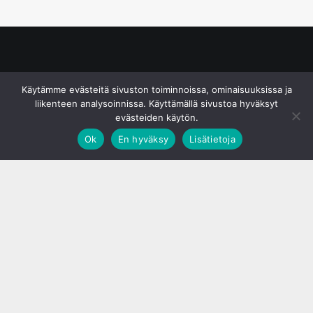
© S&J Media Oy
Käytämme evästeitä sivuston toiminnoissa, ominaisuuksissa ja
liikenteen analysoinnissa. Käyttämällä sivustoa hyväksyt
evästeiden käytön.
Ok
En hyväksy
Lisätietoja
;