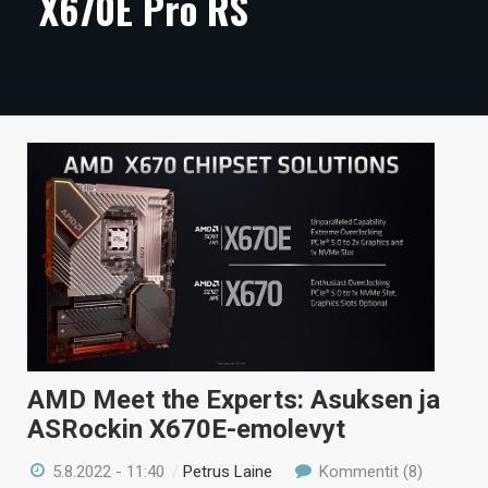
X670E Pro RS
ARTIKKELIT
VIDEOT
TECHBBS
TIETOA
HINTA.FI
KAUPPA
VAIHDA TEEMA
AMD Meet the Experts: Asuksen ja
HAKU
ASRockin X670E-emolevyt
5.8.2022 - 11:40
/
Petrus Laine
Kommentit (8)