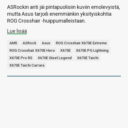
ASRockin anti jäi pintapuolisiin kuviin emolevyistä,
mutta Asus tarjoili enemmänkin yksityiskohtia
ROG Crosshair -huippumalleistaan.
Lue lisää
AM5
ASRock
Asus
ROG Crosshair X670E Extreme
ROG Crosshair X670E Hero
X670E
X670E PG Lightning
X670E Pro RS
X670E Steel Legend
X670E Taichi
X670E Taichi Carrara