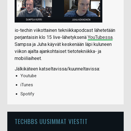
io-techin viikottainen tekniikkapodcast lähetetään
perjantaisin klo 15 live-lähetyksenä
YouTubessa
.
Sampsa ja Juha käyvät keskenään läpi kuluneen
viikon ajalta ajankohtaiset tietotekniikka- ja
mobiiliaiheet.
Jälkikäteen katseltavissa/kuunneltavissa:
Youtube
iTunes
Spotify
TECHBBS UUSIMMAT VIESTIT