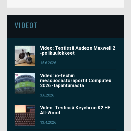
VIDEOT
Video: Testissä Audeze Maxwell 2
-pelikuulokkeet
15.6.2026
Video: io-techin
messuosastoraportit Computex
2026 -tapahtumasta
3.6.2026
Video: Testissä Keychron K2 HE
All-Wood
13.4.2026