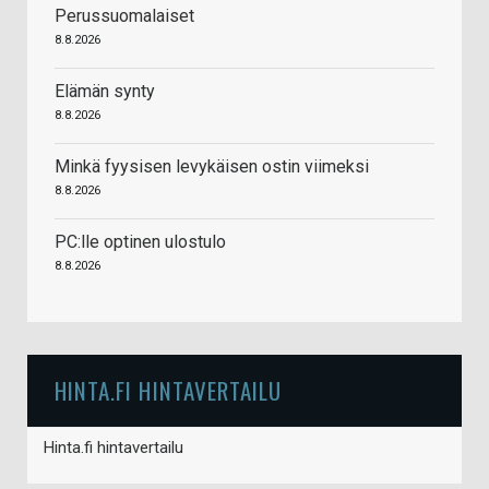
Perussuomalaiset
8.8.2026
Elämän synty
8.8.2026
Minkä fyysisen levykäisen ostin viimeksi
8.8.2026
PC:lle optinen ulostulo
8.8.2026
HINTA.FI HINTAVERTAILU
Hinta.fi hintavertailu