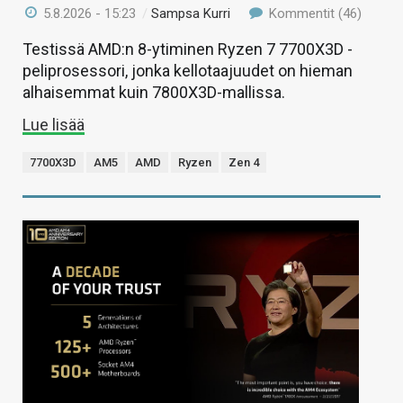
5.8.2026 - 15:23
/
Sampsa Kurri
Kommentit (46)
Testissä AMD:n 8-ytiminen Ryzen 7 7700X3D -
peliprosessori, jonka kellotaajuudet on hieman
alhaisemmat kuin 7800X3D-mallissa.
Lue lisää
7700X3D
AM5
AMD
Ryzen
Zen 4