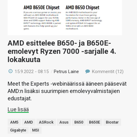
AMD esittelee B650- ja B650E-
emolevyt Ryzen 7000 -sarjalle 4.
lokakuuta
15.9.2022 - 08:15
/
Petrus Laine
Kommentit (12)
Meet the Experts -webinäärissä ääneen pääsevät
AMD:n lisäksi suurimpien emolevyvalmistajien
edustajat.
Lue lisää
AM5
AMD
ASRock
Asus
B650
B650E
Biostar
Gigabyte
MSI