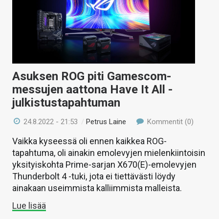
Asuksen ROG piti Gamescom-
messujen aattona Have It All -
julkistustapahtuman
24.8.2022 - 21:53
/
Petrus Laine
Kommentit (0)
Vaikka kyseessä oli ennen kaikkea ROG-
tapahtuma, oli ainakin emolevyjen mielenkiintoisin
yksityiskohta Prime-sarjan X670(E)-emolevyjen
Thunderbolt 4 -tuki, jota ei tiettävästi löydy
ainakaan useimmista kalliimmista malleista.
Lue lisää