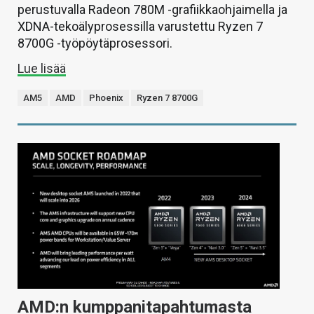
perustuvalla Radeon 780M -grafiikkaohjaimella ja
XDNA-tekoälyprosessilla varustettu Ryzen 7
8700G -työpöytäprosessori.
Lue lisää
AM5
AMD
Phoenix
Ryzen 7 8700G
AMD:n kumppanitapahtumasta