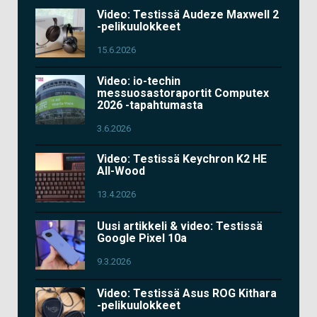
Video: Testissä Audeze Maxwell 2
-pelikuulokkeet
15.6.2026
Video: io-techin
messuosastoraportit Computex
2026 -tapahtumasta
3.6.2026
Video: Testissä Keychron K2 HE
All-Wood
13.4.2026
Uusi artikkeli & video: Testissä
Google Pixel 10a
9.3.2026
Video: Testissä Asus ROG Kithara
-pelikuulokkeet