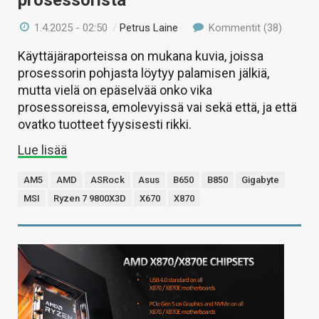
prosessorista
1.4.2025 - 02:50
/
Petrus Laine
Kommentit (38)
Käyttäjäraporteissa on mukana kuvia, joissa
prosessorin pohjasta löytyy palamisen jälkiä,
mutta vielä on epäselvää onko vika
prosessoreissa, emolevyissä vai sekä että, ja että
ovatko tuotteet fyysisesti rikki.
Lue lisää
AM5
AMD
ASRock
Asus
B650
B850
Gigabyte
MSI
Ryzen 7 9800X3D
X670
X870