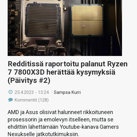
Redditissä raportoitu palanut Ryzen
7 7800X3D herättää kysymyksiä
(Päivitys #2)
25.4.2023 - 13:24
/
Sampsa Kurri
Kommentit (128)
AMD ja Asus olisivat halunneet rikkoituneen
prosessorin ja emolevyn itselleen, mutta se
ehdittiin lähettämään Youtube-kanava Gamers
Nexukselle jatkotutkimuksiin.