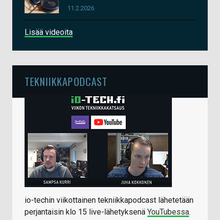
11.2.2026
Lisää videoita
TEKNIIKKAPODCAST
io-techin viikottainen tekniikkapodcast lähetetään
perjantaisin klo 15 live-lähetyksenä
YouTubessa
.