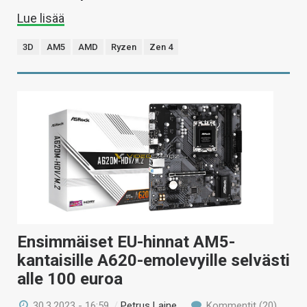
Lue lisää
3D
AM5
AMD
Ryzen
Zen 4
Ensimmäiset EU-hinnat AM5-
kantaisille A620-emolevyille selvästi
alle 100 euroa
30.3.2023 - 16:59
/
Petrus Laine
Kommentit (20)