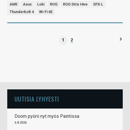
AM5
Asus
Loki
ROG
ROG Strix Hive
SFX-L
Thunderbolt 4
Wi-Fi 6E
1
2
UUTISIA LYHYESTI
Doom pyörii nyt myös Paintissa
6.8.2026