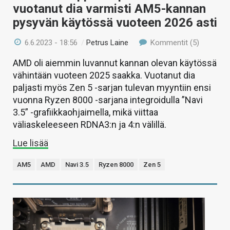
vuotanut dia varmisti AM5-kannan
pysyvän käytössä vuoteen 2026 asti
6.6.2023 - 18:56
/
Petrus Laine
Kommentit (5)
AMD oli aiemmin luvannut kannan olevan käytössä
vähintään vuoteen 2025 saakka. Vuotanut dia
paljasti myös Zen 5 -sarjan tulevan myyntiin ensi
vuonna Ryzen 8000 -sarjana integroidulla ”Navi
3.5” -grafiikkaohjaimella, mikä viittaa
väliaskeleeseen RDNA3:n ja 4:n välillä.
Lue lisää
AM5
AMD
Navi 3.5
Ryzen 8000
Zen 5