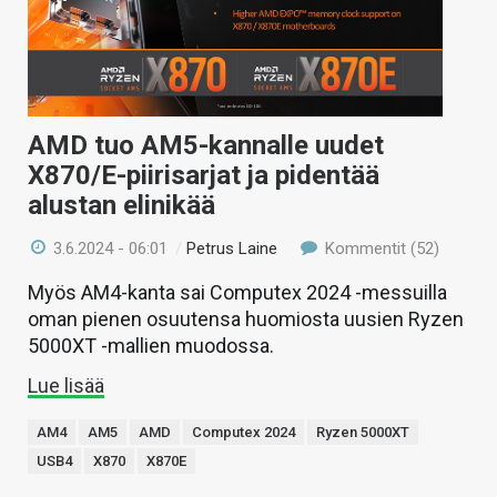
AMD tuo AM5-kannalle uudet
X870/E-piirisarjat ja pidentää
alustan elinikää
3.6.2024 - 06:01
/
Petrus Laine
Kommentit (52)
Myös AM4-kanta sai Computex 2024 -messuilla
oman pienen osuutensa huomiosta uusien Ryzen
5000XT -mallien muodossa.
Lue lisää
AM4
AM5
AMD
Computex 2024
Ryzen 5000XT
USB4
X870
X870E