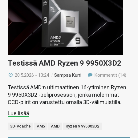
Testissä AMD Ryzen 9 9950X3D2
20.5.2026 - 13:24
/
Sampsa Kurri
Kommentit (14)
Testissä AMD:n ultimaattinen 16-ytiminen Ryzen
9 9950X3D2 -peliprosessori, jonka molemmat
CCD-piirit on varustettu omalla 3D-välimuistilla.
Lue lisää
3D-Vcache
AM5
AMD
Ryzen 9 9950X3D2