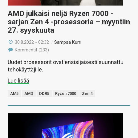
AMD julkaisi neljä Ryzen 7000 -
sarjan Zen 4 -prosessoria – myyntiin
27. syyskuuta
30.8.2022 - 02:32
/
Sampsa Kurri
Kommentit (233)
Uudet prosessorit ovat ensisijaisesti suunnattu
tehokäyttäjille.
Lue lisää
AM5
AMD
DDR5
Ryzen 7000
Zen 4