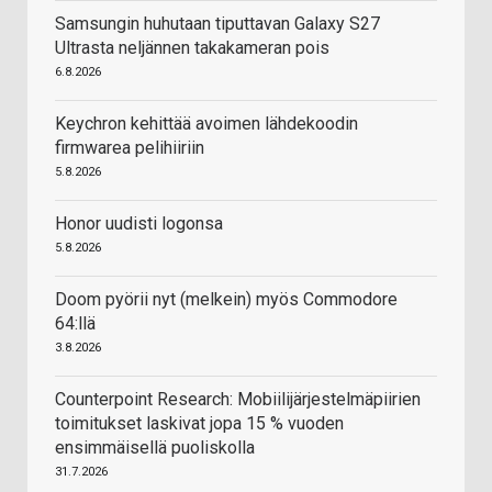
Samsungin huhutaan tiputtavan Galaxy S27
Ultrasta neljännen takakameran pois
6.8.2026
Keychron kehittää avoimen lähdekoodin
firmwarea pelihiiriin
5.8.2026
Honor uudisti logonsa
5.8.2026
Doom pyörii nyt (melkein) myös Commodore
64:llä
3.8.2026
Counterpoint Research: Mobiilijärjestelmäpiirien
toimitukset laskivat jopa 15 % vuoden
ensimmäisellä puoliskolla
31.7.2026