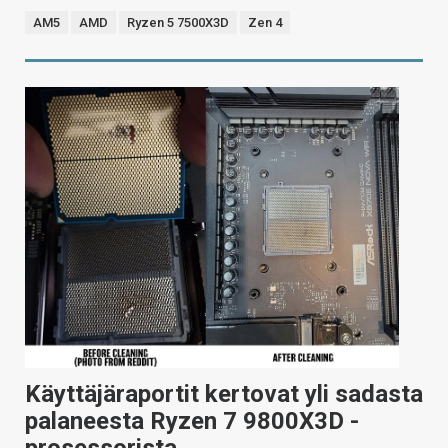
AM5
AMD
Ryzen 5 7500X3D
Zen 4
Käyttäjäraportit kertovat yli sadasta
palaneesta Ryzen 7 9800X3D -