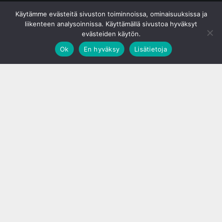
© S&J Media Oy
Käytämme evästeitä sivuston toiminnoissa, ominaisuuksissa ja
liikenteen analysoinnissa. Käyttämällä sivustoa hyväksyt
evästeiden käytön.
Ok
En hyväksy
Lisätietoja
;