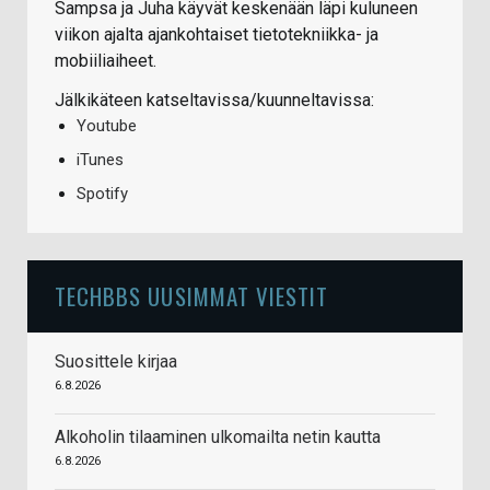
Sampsa ja Juha käyvät keskenään läpi kuluneen
viikon ajalta ajankohtaiset tietotekniikka- ja
mobiiliaiheet.
Jälkikäteen katseltavissa/kuunneltavissa:
Youtube
iTunes
Spotify
TECHBBS UUSIMMAT VIESTIT
Suosittele kirjaa
6.8.2026
Alkoholin tilaaminen ulkomailta netin kautta
6.8.2026