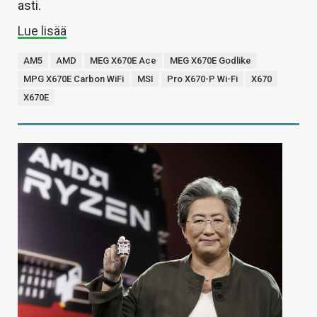
asti.
Lue lisää
AM5
AMD
MEG X670E Ace
MEG X670E Godlike
MPG X670E Carbon WiFi
MSI
Pro X670-P Wi-Fi
X670
X670E