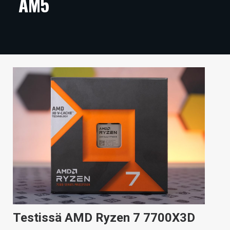
AM5
ARTIKKELIT
VIDEOT
TECHBBS
TIETOA
HINTA.FI
KAUPPA
VAIHDA TEEMA
HAKU
Testissä AMD Ryzen 7 7700X3D