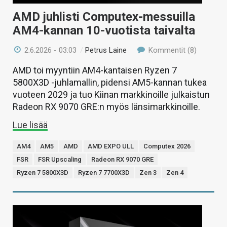
AMD juhlisti Computex-messuilla
AM4-kannan 10-vuotista taivalta
2.6.2026 - 03:03
/
Petrus Laine
Kommentit (8)
AMD toi myyntiin AM4-kantaisen Ryzen 7
5800X3D -juhlamallin, pidensi AM5-kannan tukea
vuoteen 2029 ja tuo Kiinan markkinoille julkaistun
Radeon RX 9070 GRE:n myös länsimarkkinoille.
Lue lisää
AM4
AM5
AMD
AMD EXPO ULL
Computex 2026
FSR
FSR Upscaling
Radeon RX 9070 GRE
Ryzen 7 5800X3D
Ryzen 7 7700X3D
Zen 3
Zen 4