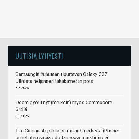
UUTISIA LYHYESTI
Samsungin huhutaan tiputtavan Galaxy S27
Ultrasta neljännen takakameran pois
8.8.2026
Doom pyörii nyt (melkein) myös Commodore
64:llä
8.8.2026
Tim Culpan: Applella on miljardin edestä iPhone-
puhelinten siruja odottamassa muistipiirejä