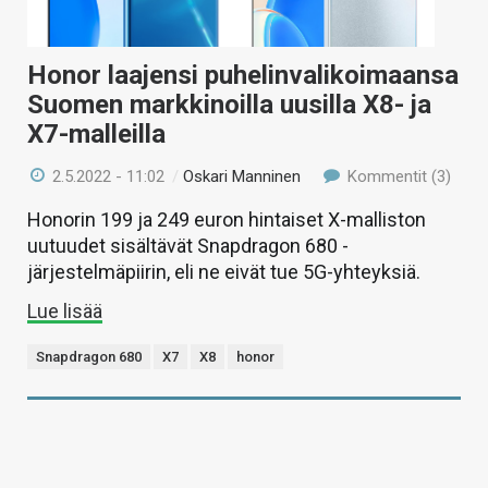
Honor laajensi puhelinvalikoimaansa
Suomen markkinoilla uusilla X8- ja
X7-malleilla
2.5.2022 - 11:02
/
Oskari Manninen
Kommentit (3)
Honorin 199 ja 249 euron hintaiset X-malliston
uutuudet sisältävät Snapdragon 680 -
järjestelmäpiirin, eli ne eivät tue 5G-yhteyksiä.
Lue lisää
Snapdragon 680
X7
X8
honor