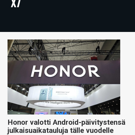
X7
ARTIKKELIT
VIDEOT
TECHBBS
TIETOA
HINTA.FI
KAUPPA
VAIHDA TEEMA
HAKU
Honor valotti Android-päivitystensä
julkaisuaikatauluja tälle vuodelle