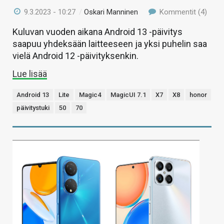
9.3.2023 - 10:27
/
Oskari Manninen
Kommentit (4)
Kuluvan vuoden aikana Android 13 -päivitys
saapuu yhdeksään laitteeseen ja yksi puhelin saa
vielä Android 12 -päivityksenkin.
Lue lisää
Android 13
Lite
Magic4
MagicUI 7.1
X7
X8
honor
päivitystuki
50
70