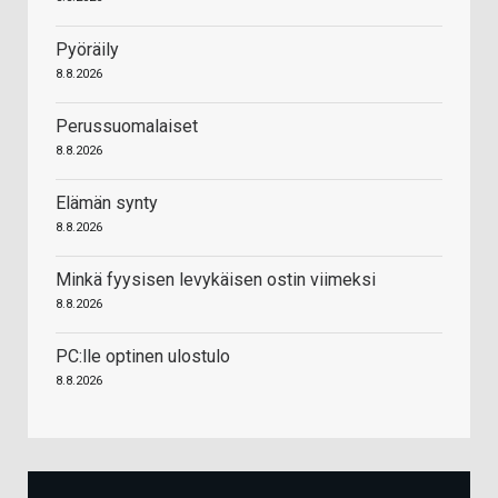
Pyöräily
8.8.2026
Perussuomalaiset
8.8.2026
Elämän synty
8.8.2026
Minkä fyysisen levykäisen ostin viimeksi
8.8.2026
PC:lle optinen ulostulo
8.8.2026