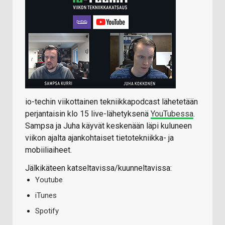
io-techin viikottainen tekniikkapodcast lähetetään
perjantaisin klo 15 live-lähetyksenä
YouTubessa
.
Sampsa ja Juha käyvät keskenään läpi kuluneen
viikon ajalta ajankohtaiset tietotekniikka- ja
mobiiliaiheet.
Jälkikäteen katseltavissa/kuunneltavissa:
Youtube
iTunes
Spotify