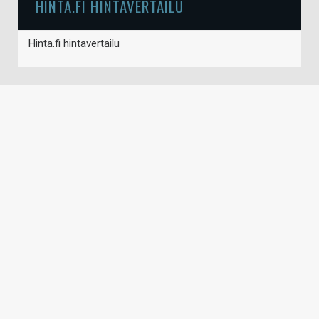
HINTA.FI HINTAVERTAILU
Hinta.fi hintavertailu