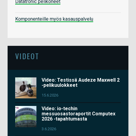
Datatronic pelikoneet
Komponenteille myös kasauspalvelu
VIDEOT
Video: Testissä Audeze Maxwell 2
-pelikuulokkeet
15.6.2026
Video: io-techin
messuosastoraportit Computex
2026 -tapahtumasta
3.6.2026