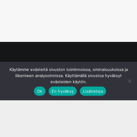
© S&J Media Oy
Käytämme evästeitä sivuston toiminnoissa, ominaisuuksissa ja
liikenteen analysoinnissa. Käyttämällä sivustoa hyväksyt
evästeiden käytön.
Ok
En hyväksy
Lisätietoja
;