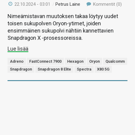
22.10.2024 - 03:01
/
Petrus Laine
Kommentit (0)
Nimeämistavan muutoksen takaa löytyy uudet
toisen sukupolven Oryon-ytimet, joiden
ensimmäinen sukupolvi nähtiin kannettavien
Snapdragon X -prosessoreissa.
Lue lisää
Adreno
FastConnect 7900
Hexagon
Oryon
Qualcomm
Snapdragon
Snapdragon 8 Elite
Spectra
X80 5G