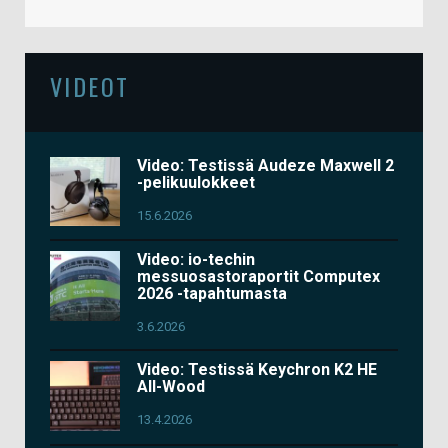
VIDEOT
Video: Testissä Audeze Maxwell 2
-pelikuulokkeet
15.6.2026
Video: io-techin
messuosastoraportit Computex
2026 -tapahtumasta
3.6.2026
Video: Testissä Keychron K2 HE
All-Wood
13.4.2026