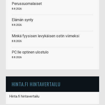
Perussuomalaiset
8.8.2026
Elämän synty
8.8.2026
Minkä fyysisen levykäisen ostin viimeksi
8.8.2026
PC:lle optinen ulostulo
8.8.2026
HINTA.FI HINTAVERTAILU
Hinta.fi hintavertailu