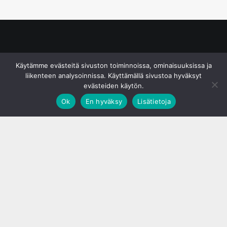
© S&J Media Oy
Käytämme evästeitä sivuston toiminnoissa, ominaisuuksissa ja
liikenteen analysoinnissa. Käyttämällä sivustoa hyväksyt
evästeiden käytön.
Ok
En hyväksy
Lisätietoja
;