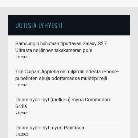
UUTISIA LYHYESTI
Samsungin huhutaan tiputtavan Galaxy S27
Ultrasta neljännen takakameran pois
8.8.2026
Tim Culpan: Applella on miljardin edestä iPhone-
puhelinten siruja odottamassa muistipiirejä
8.8.2026
Doom pyörii nyt (melkein) myös Commodore
64:llä
7.8.2026
Doom pyörii nyt myös Paintissa
6.8.2026