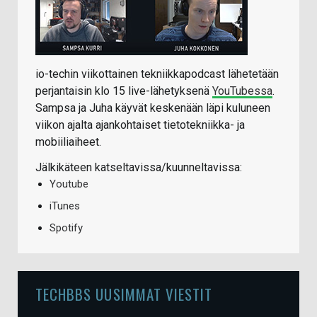
io-techin viikottainen tekniikkapodcast lähetetään
perjantaisin klo 15 live-lähetyksenä
YouTubessa
.
Sampsa ja Juha käyvät keskenään läpi kuluneen
viikon ajalta ajankohtaiset tietotekniikka- ja
mobiiliaiheet.
Jälkikäteen katseltavissa/kuunneltavissa:
Youtube
iTunes
Spotify
TECHBBS UUSIMMAT VIESTIT