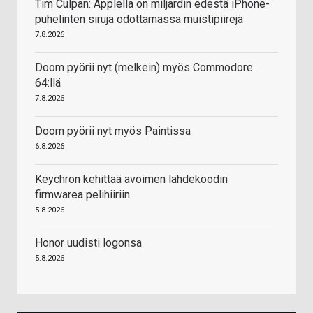
Tim Culpan: Applella on miljardin edestä iPhone-
puhelinten siruja odottamassa muistipiirejä
7.8.2026
Doom pyörii nyt (melkein) myös Commodore
64:llä
7.8.2026
Doom pyörii nyt myös Paintissa
6.8.2026
Keychron kehittää avoimen lähdekoodin
firmwarea pelihiiriin
5.8.2026
Honor uudisti logonsa
5.8.2026