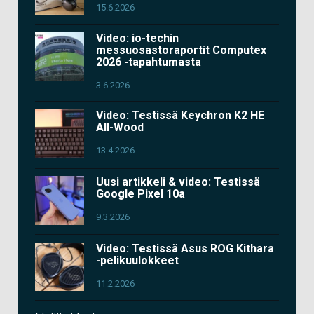
15.6.2026
Video: io-techin
messuosastoraportit Computex
2026 -tapahtumasta
3.6.2026
Video: Testissä Keychron K2 HE
All-Wood
13.4.2026
Uusi artikkeli & video: Testissä
Google Pixel 10a
9.3.2026
Video: Testissä Asus ROG Kithara
-pelikuulokkeet
11.2.2026