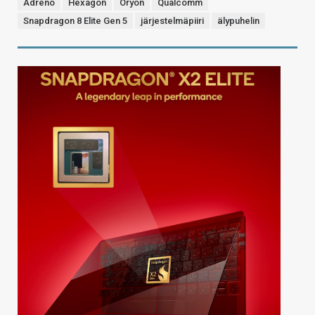
Adreno
Hexagon
Oryon
Qualcomm
Snapdragon 8 Elite Gen 5
järjestelmäpiiri
älypuhelin