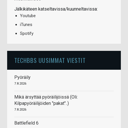
Jälkikäteen katseltavissa/kuunneltavissa:
Youtube
iTunes
Spotify
TECHBBS UUSIMMAT VIESTIT
Pyöräily
7.8.2026
Mikä ärsyttää pyöräilijöissä (Oli:
Kilpapyöräilijöiden "pakat"..)
7.8.2026
Battlefield 6