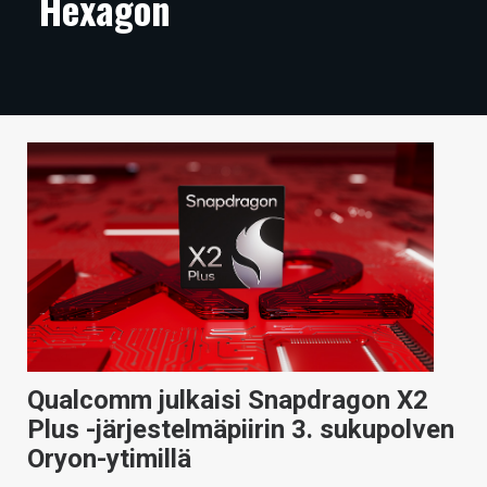
Hexagon
ARTIKKELIT
VIDEOT
TECHBBS
TIETOA
HINTA.FI
KAUPPA
VAIHDA TEEMA
Qualcomm julkaisi Snapdragon X2
HAKU
Plus -järjestelmäpiirin 3. sukupolven
Oryon-ytimillä