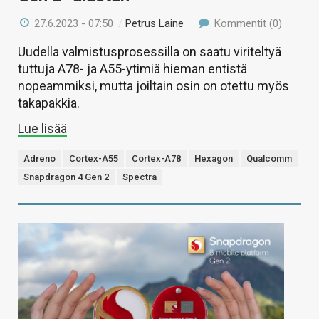
27.6.2023 - 07:50
/
Petrus Laine
Kommentit (0)
Uudella valmistusprosessilla on saatu viriteltyä
tuttuja A78- ja A55-ytimiä hieman entistä
nopeammiksi, mutta joiltain osin on otettu myös
takapakkia.
Lue lisää
Adreno
Cortex-A55
Cortex-A78
Hexagon
Qualcomm
Snapdragon 4 Gen 2
Spectra