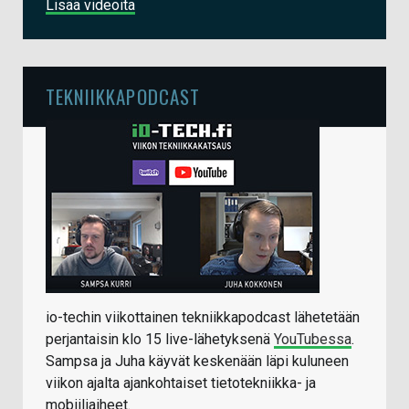
Lisää videoita
TEKNIIKKAPODCAST
io-techin viikottainen tekniikkapodcast lähetetään
perjantaisin klo 15 live-lähetyksenä
YouTubessa
.
Sampsa ja Juha käyvät keskenään läpi kuluneen
viikon ajalta ajankohtaiset tietotekniikka- ja
mobiiliaiheet.