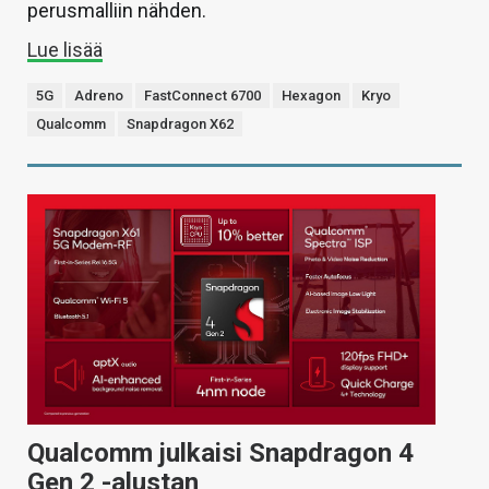
perusmalliin nähden.
Lue lisää
5G
Adreno
FastConnect 6700
Hexagon
Kryo
Qualcomm
Snapdragon X62
Qualcomm julkaisi Snapdragon 4
Gen 2 -alustan