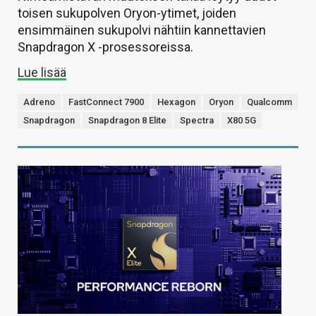
toisen sukupolven Oryon-ytimet, joiden
ensimmäinen sukupolvi nähtiin kannettavien
Snapdragon X -prosessoreissa.
Lue lisää
Adreno
FastConnect 7900
Hexagon
Oryon
Qualcomm
Snapdragon
Snapdragon 8 Elite
Spectra
X80 5G