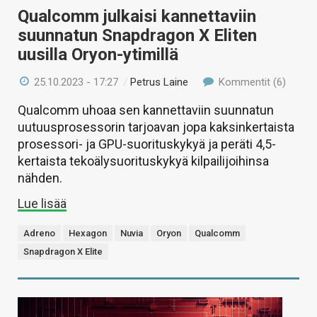
Qualcomm julkaisi kannettaviin
suunnatun Snapdragon X Eliten
uusilla Oryon-ytimillä
25.10.2023 - 17:27
/
Petrus Laine
Kommentit (6)
Qualcomm uhoaa sen kannettaviin suunnatun
uutuusprosessorin tarjoavan jopa kaksinkertaista
prosessori- ja GPU-suorituskykyä ja peräti 4,5-
kertaista tekoälysuorituskykyä kilpailijoihinsa
nähden.
Lue lisää
Adreno
Hexagon
Nuvia
Oryon
Qualcomm
Snapdragon X Elite