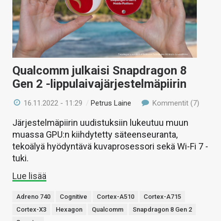
Qualcomm julkaisi Snapdragon 8
Gen 2 -lippulaivajärjestelmäpiirin
16.11.2022 - 11:29
/
Petrus Laine
Kommentit (7)
Järjestelmäpiirin uudistuksiin lukeutuu muun
muassa GPU:n kiihdytetty säteenseuranta,
tekoälyä hyödyntävä kuvaprosessori sekä Wi-Fi 7 -
tuki.
Lue lisää
Adreno 740
Cognitive
Cortex-A510
Cortex-A715
Cortex-X3
Hexagon
Qualcomm
Snapdragon 8 Gen 2