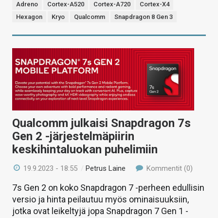
Adreno
Cortex-A520
Cortex-A720
Cortex-X4
Hexagon
Kryo
Qualcomm
Snapdragon 8 Gen 3
Qualcomm julkaisi Snapdragon 7s
Gen 2 -järjestelmäpiirin
keskihintaluokan puhelimiin
19.9.2023 - 18:55
/
Petrus Laine
Kommentit (0)
7s Gen 2 on koko Snapdragon 7 -perheen edullisin
versio ja hinta peilautuu myös ominaisuuksiin,
jotka ovat leikeltyjä jopa Snapdragon 7 Gen 1 -