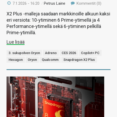
7.1.2026 - 16:20
/
Petrus Laine
Kommentit (0)
X2 Plus -malleja saadaan markkinoille alkuun kaksi
eri versiota: 10-ytiminen 6 Prime-ytimellä ja 4
Performance-ytimellä sekä 6-ytiminen pelkillä
Prime-ytimillä.
Lue lisää
3. sukupolven Oryon
Adreno
CES 2026
Copilot+ PC
Hexagon
Oryon
Qualcomm
Snapdragon X2 Plus