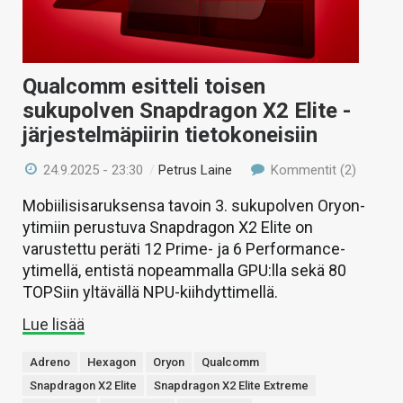
Qualcomm esitteli toisen
sukupolven Snapdragon X2 Elite -
järjestelmäpiirin tietokoneisiin
24.9.2025 - 23:30
/
Petrus Laine
Kommentit (2)
Mobiilisisaruksensa tavoin 3. sukupolven Oryon-
ytimiin perustuva Snapdragon X2 Elite on
varustettu peräti 12 Prime- ja 6 Performance-
ytimellä, entistä nopeammalla GPU:lla sekä 80
TOPSiin yltävällä NPU-kiihdyttimellä.
Lue lisää
Adreno
Hexagon
Oryon
Qualcomm
Snapdragon X2 Elite
Snapdragon X2 Elite Extreme