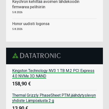
Keychron kehittää avoimen lähdekoodin
firmwarea pelihiiriin
5.8.2026
Honor uudisti logonsa
5.8.2026
Kingston Technology NV3 1 TB M.2 PCI Express
4.0 NVMe 3D NAND
158,90 €
Thermal Grizzly PhaseSheet PTM jäähdytyslevyn
yhdiste Lämpöalusta 2 g
13,90 €