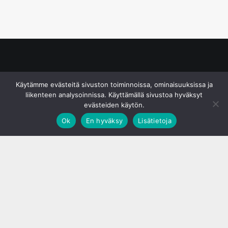
© S&J Media Oy
Käytämme evästeitä sivuston toiminnoissa, ominaisuuksissa ja
liikenteen analysoinnissa. Käyttämällä sivustoa hyväksyt
evästeiden käytön.
Ok
En hyväksy
Lisätietoja
;