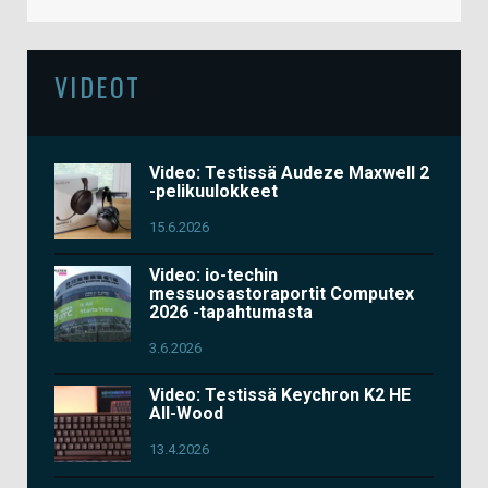
VIDEOT
Video: Testissä Audeze Maxwell 2
-pelikuulokkeet
15.6.2026
Video: io-techin
messuosastoraportit Computex
2026 -tapahtumasta
3.6.2026
Video: Testissä Keychron K2 HE
All-Wood
13.4.2026