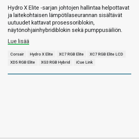
Hydro X Elite -sarjan johtojen hallintaa helpottavat
ja laitekohtaisen lämpötilaseurannan sisältävät
uutuudet kattavat prosessoriblokin,
näytönohjainhybridiblokin sekä pumppusäiliön.
Lue lisää
Corsair
Hydro X Elite
XC7 RGB Elite
XC7 RGB Elite LCD
XD5 RGB Elite
XG3 RGB Hybrid
iCue Link