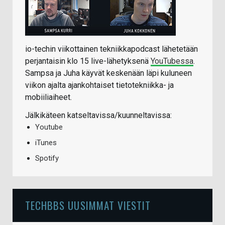
io-techin viikottainen tekniikkapodcast lähetetään
perjantaisin klo 15 live-lähetyksenä
YouTubessa
.
Sampsa ja Juha käyvät keskenään läpi kuluneen
viikon ajalta ajankohtaiset tietotekniikka- ja
mobiiliaiheet.
Jälkikäteen katseltavissa/kuunneltavissa:
Youtube
iTunes
Spotify
TECHBBS UUSIMMAT VIESTIT