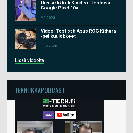
Uusi artikkeli & video: Testissä
Google Pixel 10a
9.3.2026
Video: Testissä Asus ROG Kithara
-pelikuulokkeet
11.2.2026
Lisää videoita
TEKNIIKKAPODCAST