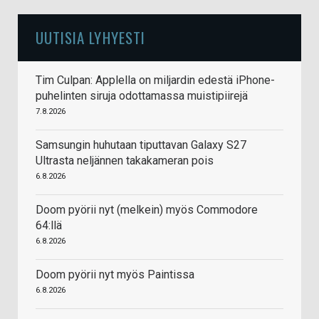
UUTISIA LYHYESTI
Tim Culpan: Applella on miljardin edestä iPhone-
puhelinten siruja odottamassa muistipiirejä
7.8.2026
Samsungin huhutaan tiputtavan Galaxy S27
Ultrasta neljännen takakameran pois
6.8.2026
Doom pyörii nyt (melkein) myös Commodore
64:llä
6.8.2026
Doom pyörii nyt myös Paintissa
6.8.2026