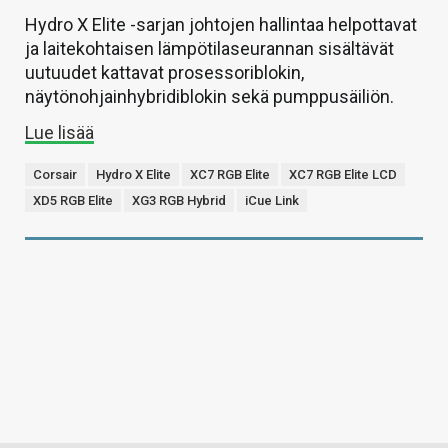
Hydro X Elite -sarjan johtojen hallintaa helpottavat
ja laitekohtaisen lämpötilaseurannan sisältävät
uutuudet kattavat prosessoriblokin,
näytönohjainhybridiblokin sekä pumppusäiliön.
Lue lisää
Corsair
Hydro X Elite
XC7 RGB Elite
XC7 RGB Elite LCD
XD5 RGB Elite
XG3 RGB Hybrid
iCue Link