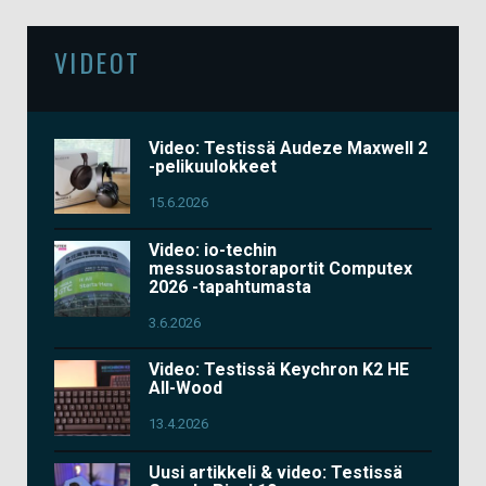
VIDEOT
Video: Testissä Audeze Maxwell 2
-pelikuulokkeet
15.6.2026
Video: io-techin
messuosastoraportit Computex
2026 -tapahtumasta
3.6.2026
Video: Testissä Keychron K2 HE
All-Wood
13.4.2026
Uusi artikkeli & video: Testissä