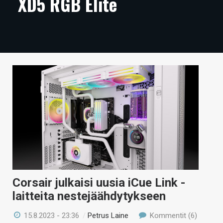
XD5 RGB Elite
ARTIKKELIT
VIDEOT
TECHBBS
TIETOA
HINTA.FI
KAUPPA
VAIHDA TEEMA
Corsair julkaisi uusia iCue Link -
HAKU
laitteita nestejäähdytykseen
15.8.2023 - 23:36
/
Petrus Laine
Kommentit (6)