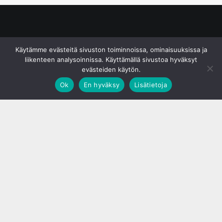
© S&J Media Oy
Käytämme evästeitä sivuston toiminnoissa, ominaisuuksissa ja
liikenteen analysoinnissa. Käyttämällä sivustoa hyväksyt
evästeiden käytön.
Ok
En hyväksy
Lisätietoja
;