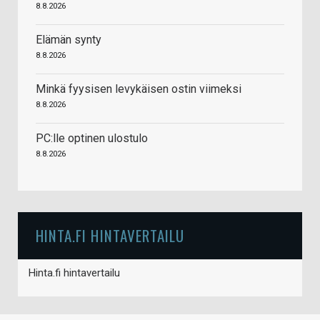
8.8.2026
Elämän synty
8.8.2026
Minkä fyysisen levykäisen ostin viimeksi
8.8.2026
PC:lle optinen ulostulo
8.8.2026
HINTA.FI HINTAVERTAILU
Hinta.fi hintavertailu