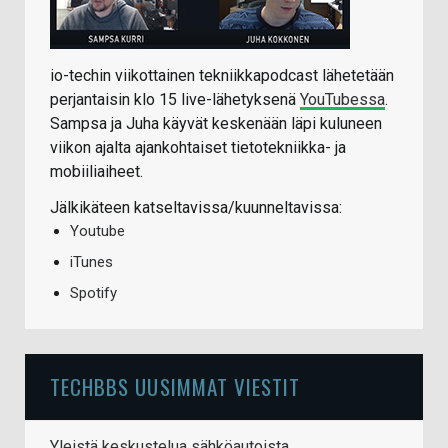
io-techin viikottainen tekniikkapodcast lähetetään
perjantaisin klo 15 live-lähetyksenä
YouTubessa
.
Sampsa ja Juha käyvät keskenään läpi kuluneen
viikon ajalta ajankohtaiset tietotekniikka- ja
mobiiliaiheet.
Jälkikäteen katseltavissa/kuunneltavissa:
Youtube
iTunes
Spotify
TECHBBS UUSIMMAT VIESTIT
Yleistä keskustelua sähköautoista