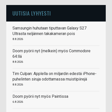
UUTISIA LYHYESTI
Samsungin huhutaan tiputtavan Galaxy S27
Ultrasta neljännen takakameran pois
8.8.2026
Doom pyörii nyt (melkein) myös Commodore
64:llä
8.8.2026
Tim Culpan: Applella on miljardin edestä iPhone-
puhelinten siruja odottamassa muistipiirejä
8.8.2026
Doom pyörii nyt myös Paintissa
6.8.2026