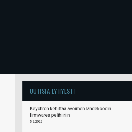
UUTISIA LYHYESTI
Keychron kehittää avoimen lähdekoodin
firmwarea pelihiiriin
5.8.2026