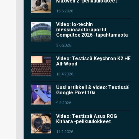
Maxwell 2 -pelikuulokkeet
15.6.2026
Video: io-techin
messuosastoraportit
Computex 2026 -tapahtumasta
3.6.2026
Video: Testissä Keychron K2 HE
All-Wood
13.4.2026
Uusi artikkeli & video: Testissä
Google Pixel 10a
9.3.2026
Video: Testissä Asus ROG
Kithara -pelikuulokkeet
11.2.2026