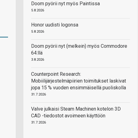
Doom pyörii nyt myös Paintissa
5.8.2026
Honor uudisti logonsa
5.8.2026
Doom pyörii nyt (melkein) myös Commodore
64:llä
3.8.2026
Counterpoint Research:
Mobiilijärjestelmäpiirien toimitukset laskivat
jopa 15 % vuoden ensimmäisellä puoliskolla
31.7.2026
Valve julkaisi Steam Machinen kotelon 3D
CAD -tiedostot avoimeen käyttöön
31.7.2026