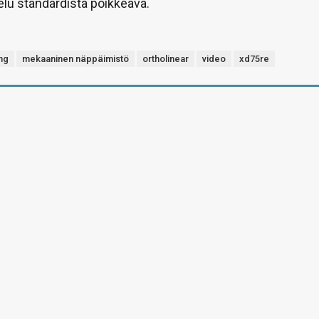
lu standardista poikkeava.
ng
mekaaninen näppäimistö
ortholinear
video
xd75re