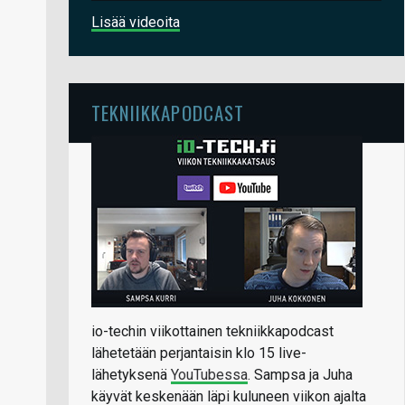
Lisää videoita
TEKNIIKKAPODCAST
io-techin viikottainen tekniikkapodcast
lähetetään perjantaisin klo 15 live-
lähetyksenä
YouTubessa
. Sampsa ja Juha
käyvät keskenään läpi kuluneen viikon ajalta