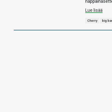
näppäinasette
Lue lisää
Cherry
big ba