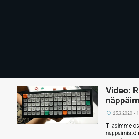
Video: 
näppäim
25.3.2020 - 
Tilasimme os
näppäimistön,