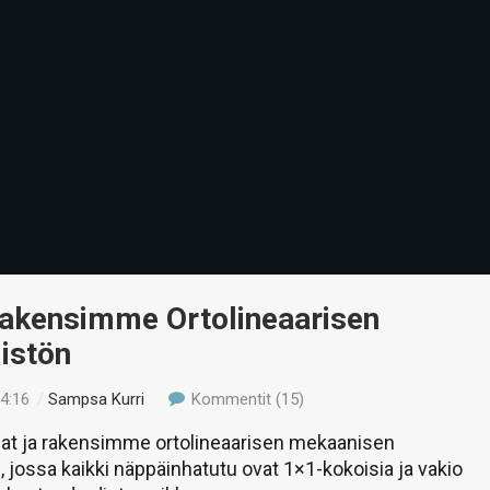
Rakensimme Ortolineaarisen
istön
14:16
/
Sampsa Kurri
Kommentit (15)
at ja rakensimme ortolineaarisen mekaanisen
 jossa kaikki näppäinhatutu ovat 1×1-kokoisia ja vakio