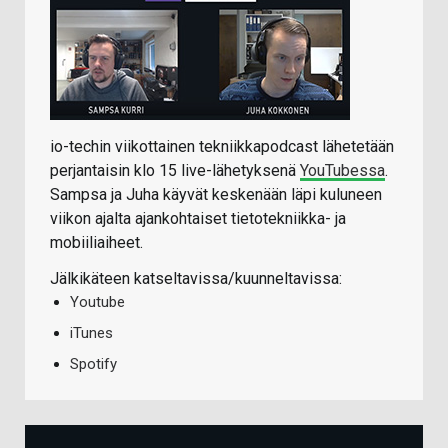
io-techin viikottainen tekniikkapodcast lähetetään
perjantaisin klo 15 live-lähetyksenä
YouTubessa
.
Sampsa ja Juha käyvät keskenään läpi kuluneen
viikon ajalta ajankohtaiset tietotekniikka- ja
mobiiliaiheet.
Jälkikäteen katseltavissa/kuunneltavissa:
Youtube
iTunes
Spotify