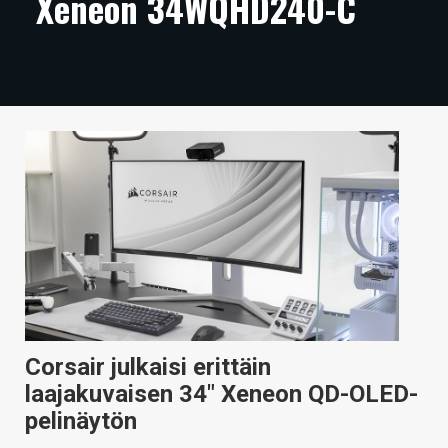
Xeneon 34WQHD240-C
ARTIKKELIT
VIDEOT
TECHBBS
TIETOA
HINTA.FI
KAUPPA
VAIHDA TEEMA
Corsair julkaisi erittäin
HAKU
laajakuvaisen 34″ Xeneon QD-OLED-
pelinäytön