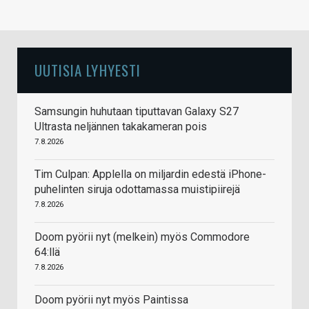
UUTISIA LYHYESTI
Samsungin huhutaan tiputtavan Galaxy S27
Ultrasta neljännen takakameran pois
7.8.2026
Tim Culpan: Applella on miljardin edestä iPhone-
puhelinten siruja odottamassa muistipiirejä
7.8.2026
Doom pyörii nyt (melkein) myös Commodore
64:llä
7.8.2026
Doom pyörii nyt myös Paintissa