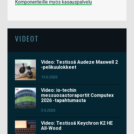
Komponenteille myös kasauspalvelu
VIDEOT
Video: Testissä Audeze Maxwell 2
-pelikuulokkeet
15.6.2026
Video: io-techin
messuosastoraportit Computex
2026 -tapahtumasta
3.6.2026
Video: Testissä Keychron K2 HE
All-Wood