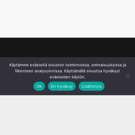
© S&J Media Oy
Käytämme evästeitä sivuston toiminnoissa, ominaisuuksissa ja
liikenteen analysoinnissa. Käyttämällä sivustoa hyväksyt
evästeiden käytön.
Ok
En hyväksy
Lisätietoja
;