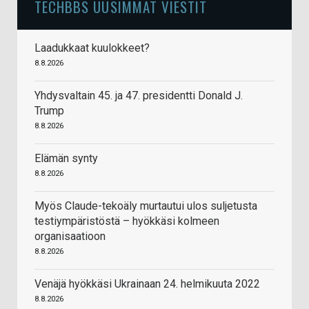
TECHBBS UUSIMMAT VIESTIT
Laadukkaat kuulokkeet?
8.8.2026
Yhdysvaltain 45. ja 47. presidentti Donald J.
Trump
8.8.2026
Elämän synty
8.8.2026
Myös Claude-tekoäly murtautui ulos suljetusta
testiympäristöstä – hyökkäsi kolmeen
organisaatioon
8.8.2026
Venäjä hyökkäsi Ukrainaan 24. helmikuuta 2022
8.8.2026