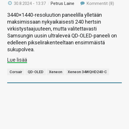
30.8.2024 - 13:37
/
Petrus Laine
Kommentit (8)
3440×1440-resoluution paneelilla ylletään
maksimissaan nykyaikaisesti 240 hertsin
virkistystaajuuteen, mutta valitettavasti
Samsungin uusin ultraleveä QD-OLED-paneeli on
edelleen pikselirakenteeltaan ensimmäistä
sukupolvea.
Lue lisää
Corsair
QD-OLED
Xeneon
Xeneon 34WQHD240-C