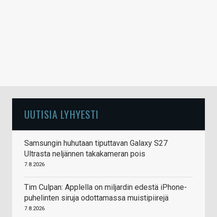
UUTISIA LYHYESTI
Samsungin huhutaan tiputtavan Galaxy S27
Ultrasta neljännen takakameran pois
7.8.2026
Tim Culpan: Applella on miljardin edestä iPhone-
puhelinten siruja odottamassa muistipiirejä
7.8.2026