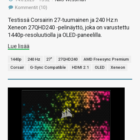
Kommentit (10)
Testissä Corsairin 27-tuumainen ja 240 Hz:n
Xeneon 27QHD240 -pelinäyttö, joka on varustettu
1440p-resoluutiolla ja OLED-paneelilla.
Lue lisää
1440p
240 Hz
27"
27QHD240
AMD Freesync Premium
Corsair
G-Sync Compatible
HDMI 2.1
OLED
Xeneon