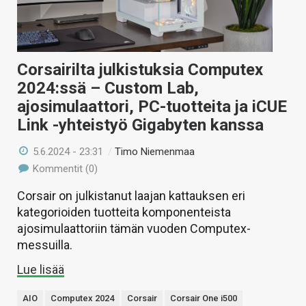
Corsairilta julkistuksia Computex
2024:ssä – Custom Lab,
ajosimulaattori, PC-tuotteita ja iCUE
Link -yhteistyö Gigabyten kanssa
5.6.2024 - 23:31
/
Timo Niemenmaa
Kommentit (0)
Corsair on julkistanut laajan kattauksen eri
kategorioiden tuotteita komponenteista
ajosimulaattoriin tämän vuoden Computex-
messuilla.
Lue lisää
AIO
Computex 2024
Corsair
Corsair One i500