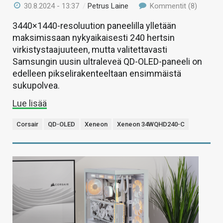
30.8.2024 - 13:37
/
Petrus Laine
Kommentit (8)
3440×1440-resoluution paneelilla ylletään
maksimissaan nykyaikaisesti 240 hertsin
virkistystaajuuteen, mutta valitettavasti
Samsungin uusin ultraleveä QD-OLED-paneeli on
edelleen pikselirakenteeltaan ensimmäistä
sukupolvea.
Lue lisää
Corsair
QD-OLED
Xeneon
Xeneon 34WQHD240-C