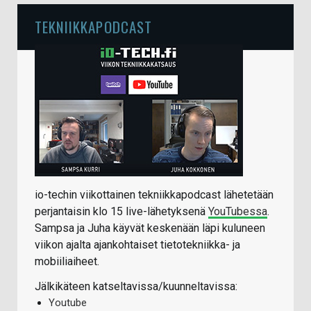
TEKNIIKKAPODCAST
io-techin viikottainen tekniikkapodcast lähetetään
perjantaisin klo 15 live-lähetyksenä
YouTubessa
.
Sampsa ja Juha käyvät keskenään läpi kuluneen
viikon ajalta ajankohtaiset tietotekniikka- ja
mobiiliaiheet.
Jälkikäteen katseltavissa/kuunneltavissa:
Youtube