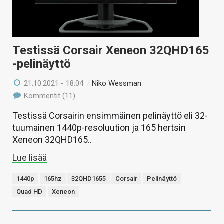
Testissä Corsair Xeneon 32QHD165
-pelinäyttö
21.10.2021 - 18:04
/
Niko Wessman
Kommentit (11)
Testissä Corsairin ensimmäinen pelinäyttö eli 32-
tuumainen 1440p-resoluution ja 165 hertsin
Xeneon 32QHD165..
Lue lisää
1440p
165hz
32QHD1655
Corsair
Pelinäyttö
Quad HD
Xeneon