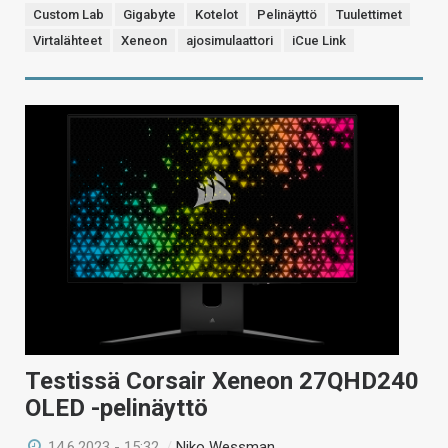
Custom Lab
Gigabyte
Kotelot
Pelinäyttö
Tuulettimet
Virtalähteet
Xeneon
ajosimulaattori
iCue Link
Testissä Corsair Xeneon 27QHD240
OLED -pelinäyttö
14.6.2023 - 15:32
/
Niko Wessman