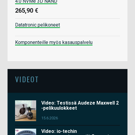
4.0 NVMe 3D NAND
265,90 €
Datatronic pelikoneet
Komponenteille myös kasauspalvelu
VIDEOT
Video: Testissä Audeze Maxwell 2
-pelikuulokkeet
15.6.2026
Video: io-techin