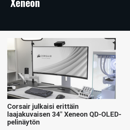
Xeneon
ARTIKKELIT
VIDEOT
TECHBBS
TIETOA
HINTA.FI
KAUPPA
VAIHDA TEEMA
Corsair julkaisi erittäin
HAKU
laajakuvaisen 34″ Xeneon QD-OLED-
pelinäytön