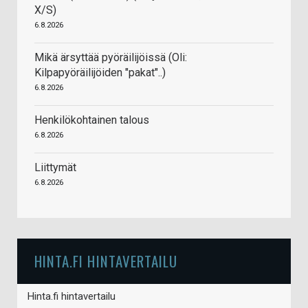
X/S)
6.8.2026
Mikä ärsyttää pyöräilijöissä (Oli:
Kilpapyöräilijöiden "pakat"..)
6.8.2026
Henkilökohtainen talous
6.8.2026
Liittymät
6.8.2026
HINTA.FI HINTAVERTAILU
Hinta.fi hintavertailu