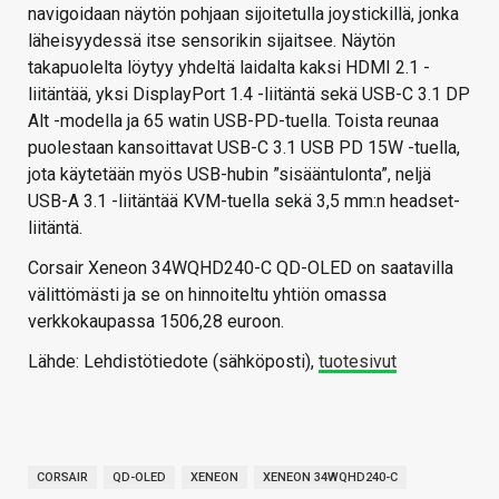
navigoidaan näytön pohjaan sijoitetulla joystickillä, jonka
läheisyydessä itse sensorikin sijaitsee. Näytön
takapuolelta löytyy yhdeltä laidalta kaksi HDMI 2.1 -
liitäntää, yksi DisplayPort 1.4 -liitäntä sekä USB-C 3.1 DP
Alt -modella ja 65 watin USB-PD-tuella. Toista reunaa
puolestaan kansoittavat USB-C 3.1 USB PD 15W -tuella,
jota käytetään myös USB-hubin ”sisääntulonta”, neljä
USB-A 3.1 -liitäntää KVM-tuella sekä 3,5 mm:n headset-
liitäntä.
Corsair Xeneon 34WQHD240-C QD-OLED on saatavilla
välittömästi ja se on hinnoiteltu yhtiön omassa
verkkokaupassa 1506,28 euroon.
Lähde: Lehdistötiedote (sähköposti),
tuotesivut
CORSAIR
QD-OLED
XENEON
XENEON 34WQHD240-C