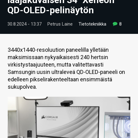
ARTIKKELIT
QD-OLED-pelinäytön
VIDEOT
30.8.2024 - 13:37
Petrus Laine
Tietotekniikka
8
TECHBBS
TIETOA
3440x1440-resoluution paneelilla ylletään
maksimissaan nykyaikaisesti 240 hertsin
HINTA.FI
virkistystaajuuteen, mutta valitettavasti
Samsungin uusin ultraleveä QD-OLED-paneeli on
KAUPPA
edelleen pikselirakenteeltaan ensimmäistä
VAIHDA TEEMA
sukupolvea.
HAKU