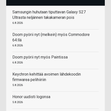
Samsungin huhutaan tiputtavan Galaxy S27
Ultrasta neljännen takakameran pois
6.8.2026
Doom pyörii nyt (melkein) myös Commodore
64:llä
6.8.2026
Doom pyörii nyt myös Paintissa
6.8.2026
Keychron kehittää avoimen lähdekoodin
firmwarea pelihiiriin
5.8.2026
Honor uudisti logonsa
5.8.2026