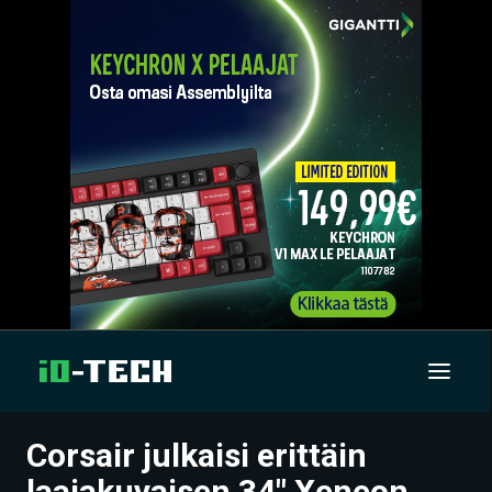
Corsair julkaisi erittäin
UUTISET
laajakuvaisen 34″ Xeneon