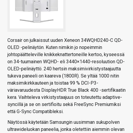
Corsair on julkaissut uuden Xeneon 34WQHD240-C QD-
OLED -pelinäytön. Kuten nimikin jo nopeimmin
johtopäätteleville knikkeknattertoneille kertoo, kyseessä
on 34-tuumainen WQHD- eli 3440×1440-resoluution QD-
OLED-pelinäyttö. 240 hertsin maksimivirkistystaajuutta
tukeva paneeli on kaareva (1800R). Se yltää 1000 nitin
maksimikirkkauteen ja toistaa 99 % DCI-P3-
väriavaruudesta DisplayHDR True Black 400 -sertifikaatin
kera. Vaihteleva virkistystaajuus on toteutettu adaptive-
syncillä ja se on sertifioitu sekä FreeSync Premiumiksi
että G-Sync Compatibleksi.
Näytössä käytetään Samsungin uusimman sukupolven
ultrawideluokan paneelia, jonka oletettiin aiemmin olevan