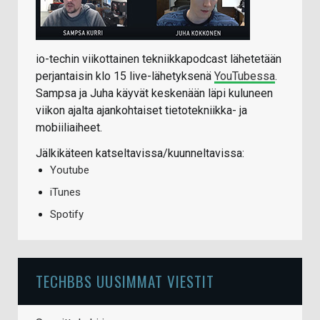
io-techin viikottainen tekniikkapodcast lähetetään
perjantaisin klo 15 live-lähetyksenä
YouTubessa
.
Sampsa ja Juha käyvät keskenään läpi kuluneen
viikon ajalta ajankohtaiset tietotekniikka- ja
mobiiliaiheet.
Jälkikäteen katseltavissa/kuunneltavissa:
Youtube
iTunes
Spotify
TECHBBS UUSIMMAT VIESTIT