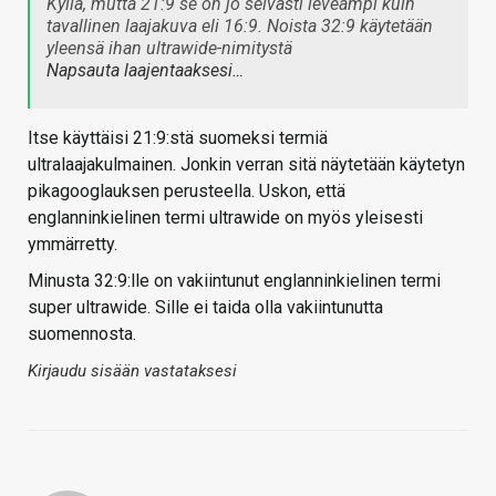
Kyllä, mutta 21:9 se on jo selvästi leveämpi kuin
tavallinen laajakuva eli 16:9. Noista 32:9 käytetään
yleensä ihan ultrawide-nimitystä
Napsauta laajentaaksesi…
Itse käyttäisi 21:9:stä suomeksi termiä
ultralaajakulmainen. Jonkin verran sitä näytetään käytetyn
pikagooglauksen perusteella. Uskon, että
englanninkielinen termi ultrawide on myös yleisesti
ymmärretty.
Minusta 32:9:lle on vakiintunut englanninkielinen termi
super ultrawide. Sille ei taida olla vakiintunutta
suomennosta.
Kirjaudu sisään vastataksesi