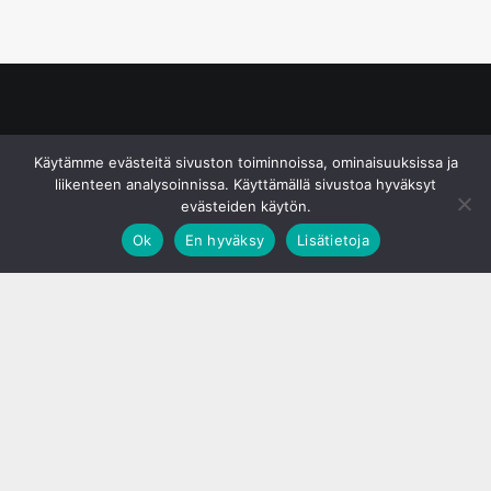
© S&J Media Oy
Käytämme evästeitä sivuston toiminnoissa, ominaisuuksissa ja
liikenteen analysoinnissa. Käyttämällä sivustoa hyväksyt
evästeiden käytön.
Ok
En hyväksy
Lisätietoja
;