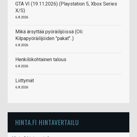
GTA VI (19.11.2026) (Playstation 5, Xbox Series
X/S)
6.8.2026
Mikä ärsyttää pyöräilijöissä (Oli:
Kilpapyöräilijöiden "pakat"..)
6.8.2026
Henkilökohtainen talous
6.8.2026
Liittymät
6.8.2026
HINTA.FI HINTAVERTAILU