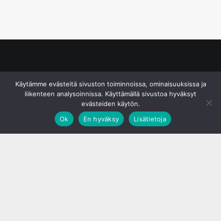
© S&J Media Oy
Käytämme evästeitä sivuston toiminnoissa, ominaisuuksissa ja
liikenteen analysoinnissa. Käyttämällä sivustoa hyväksyt
evästeiden käytön.
Ok
En hyväksy
Lisätietoja
;