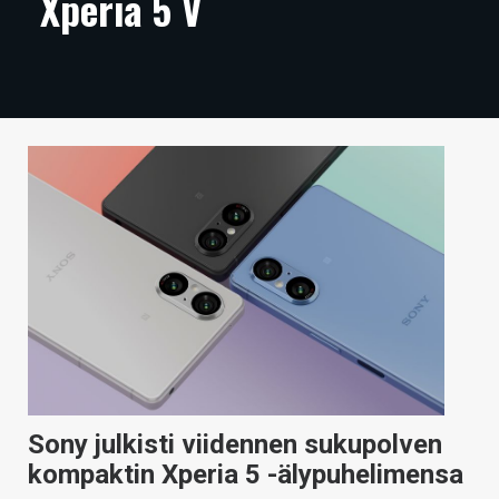
Xperia 5 V
ARTIKKELIT
VIDEOT
TECHBBS
TIETOA
HINTA.FI
KAUPPA
VAIHDA TEEMA
HAKU
Sony julkisti viidennen sukupolven
kompaktin Xperia 5 -älypuhelimensa