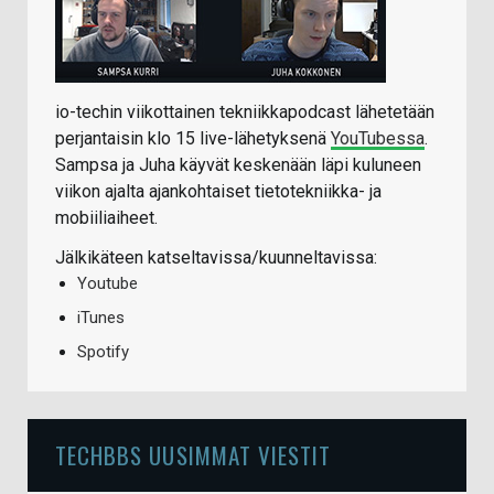
io-techin viikottainen tekniikkapodcast lähetetään
perjantaisin klo 15 live-lähetyksenä
YouTubessa
.
Sampsa ja Juha käyvät keskenään läpi kuluneen
viikon ajalta ajankohtaiset tietotekniikka- ja
mobiiliaiheet.
Jälkikäteen katseltavissa/kuunneltavissa:
Youtube
iTunes
Spotify
TECHBBS UUSIMMAT VIESTIT