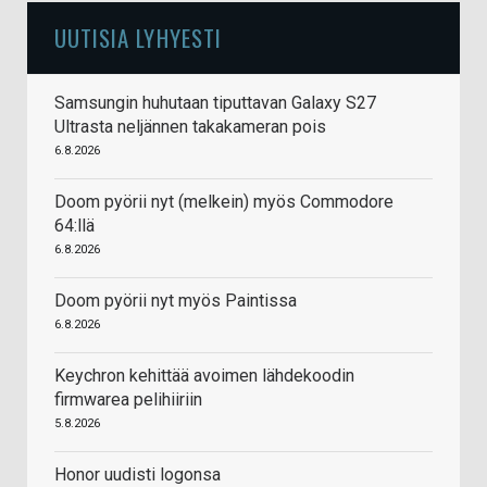
UUTISIA LYHYESTI
Samsungin huhutaan tiputtavan Galaxy S27
Ultrasta neljännen takakameran pois
6.8.2026
Doom pyörii nyt (melkein) myös Commodore
64:llä
6.8.2026
Doom pyörii nyt myös Paintissa
6.8.2026
Keychron kehittää avoimen lähdekoodin
firmwarea pelihiiriin
5.8.2026
Honor uudisti logonsa