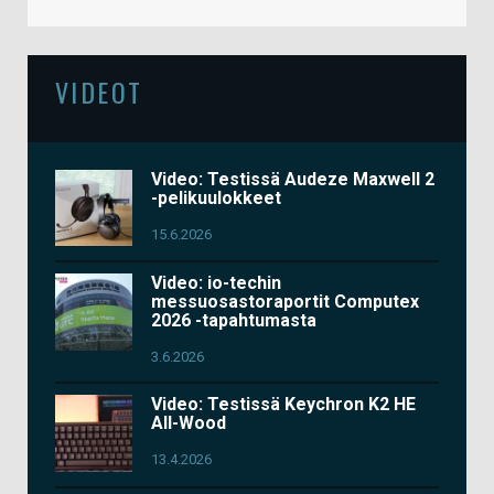
VIDEOT
Video: Testissä Audeze Maxwell 2
-pelikuulokkeet
15.6.2026
Video: io-techin
messuosastoraportit Computex
2026 -tapahtumasta
3.6.2026
Video: Testissä Keychron K2 HE
All-Wood
13.4.2026