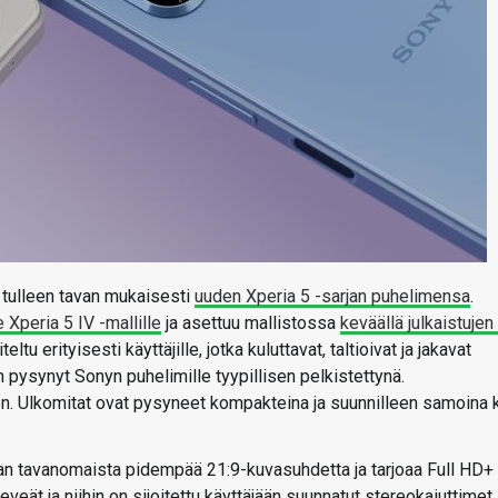
 tulleen tavan mukaisesti
uuden Xperia 5 -sarjan puhelimensa
.
 Xperia 5 IV -mallille
ja asettuu mallistossa
keväällä julkaistujen
tu erityisesti käyttäjille, jotka kuluttavat, taltioivat ja jakavat
n pysynyt Sonyn puhelimille tyypillisen pelkistettynä.
nen. Ulkomitat ovat pysyneet kompakteina ja suunnilleen samoina 
an tavanomaista pidempää 21:9-kuvasuhdetta ja tarjoaa Full HD+ 
veät ja niihin on sijoitettu käyttäjään suunnatut stereokaiuttimet,