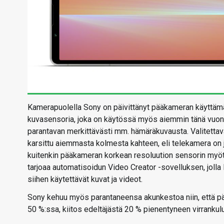
Kamerapuolella Sony on päivittänyt pääkameran käyttäm
kuvasensoria, joka on käytössä myös aiemmin tänä vuonn
parantavan merkittävästi mm. hämäräkuvausta. Valitett
karsittu aiemmasta kolmesta kahteen, eli telekamera on 
kuitenkin pääkameran korkean resoluution sensorin myötä
tarjoaa automatisoidun Video Creator -sovelluksen, jolla
siihen käytettävät kuvat ja videot.
Sony kehuu myös parantaneensa akunkestoa niin, että päi
50 %:ssa, kiitos edeltäjästä 20 % pienentyneen virrankul