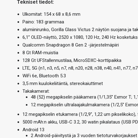
Tekniset tiedot:
Ulkomitat: 154 x 68 x 8,6 mm
Paino: 183 grammaa
alumiinirunko, Gorilla Glass Victus 2 näytön suojana ja t
6,1” OLED-näyttö, 2520 x 1080, 120 Hz, 240 Hz kosketuk
Qualcomm Snapdragon 8 Gen 2 -järjestelmäpiiri
8 Gt RAM-muistia
128 Gt UFStallennustilaa, MicroSDXC-korttipaikka
LTE, 5G (n1, n3, n5, n7, n8, n20, n28, n38, n40, n41, n77, 
WiFi 6e, Bluetooth 5.3
3,5 mm kuulokeliitäntä, stereokaiuttimet
Takakamerat:
48 (52) megapikselin pääkamera (1/1,35” Exmor T; 1,1
12 megapikselin ultralaajakulmakamera (1/2,5” Exmor
12 megapikselin etukamera (1/2,9”, 1,22 um pikselikoko),
5000 mAh:n akku, USB-C 3.2, 30 watin pikalataus (USB PD 
Android 13
2 Android-päivitystä ja 3 vuoden tietoturvakorjaukset