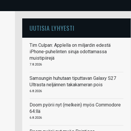
UUTISIA LYHYESTI
Tim Culpan: Applella on miljardin edestä
iPhone-puhelinten siruja odottamassa
muistipiirejä
7.8.2026
Samsungin huhutaan tiputtavan Galaxy S27
Ultrasta neljännen takakameran pois
6.8.2026
Doom pyörii nyt (melkein) myös Commodore
64:llä
6.8.2026