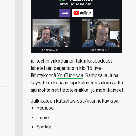
io-techin viikottainen tekniikkapodcast
lähetetään perjantaisin klo 15 live-
lähetyksenä
YouTubessa
. Sampsa ja Juha
käyvät keskenään läpi kuluneen viikon ajalta
ajankohtaiset tietotekniikka- ja mobiiliaiheet.
Jälkikäteen katseltavissa/kuunneltavissa:
Youtube
iTunes
Spotify