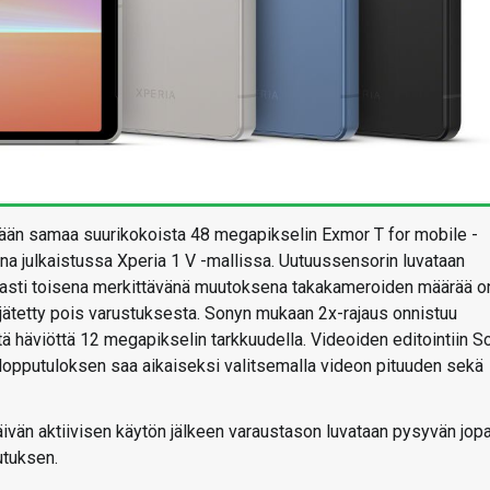
ään samaa suurikokoista 48 megapikselin Exmor T for mobile -
a julkaistussa Xperia 1 V -mallissa. Uutuussensorin luvataan
avasti toisena merkittävänä muutoksena takakameroiden määrää o
jätetty pois varustuksesta. Sonyn mukaan 2x-rajaus onnistuu
 häviöttä 12 megapikselin tarkkuudella. Videoiden editointiin S
 lopputuloksen saa aikaiseksi valitsemalla videon pituuden sekä
vän aktiivisen käytön jälkeen varaustason luvataan pysyvän jopa
utuksen.