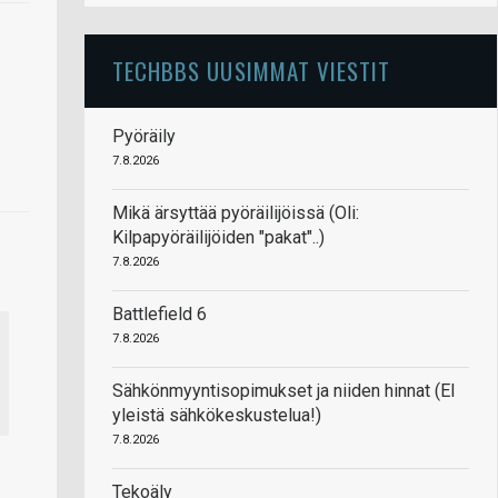
TECHBBS UUSIMMAT VIESTIT
Pyöräily
7.8.2026
Mikä ärsyttää pyöräilijöissä (Oli:
Kilpapyöräilijöiden "pakat"..)
7.8.2026
Battlefield 6
7.8.2026
Sähkönmyyntisopimukset ja niiden hinnat (EI
yleistä sähkökeskustelua!)
7.8.2026
Tekoäly