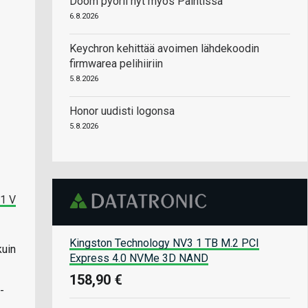
Doom pyörii nyt myös Paintissa
6.8.2026
Keychron kehittää avoimen lähdekoodin
firmwarea pelihiiriin
5.8.2026
Honor uudisti logonsa
5.8.2026
 1 V
Kingston Technology NV3 1 TB M.2 PCI
kuin
Express 4.0 NVMe 3D NAND
158,90 €
-