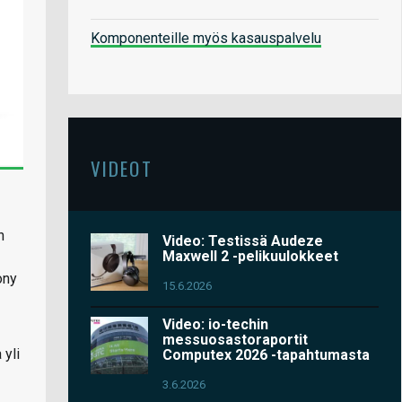
Komponenteille myös kasauspalvelu
VIDEOT
n
Video: Testissä Audeze
Maxwell 2 -pelikuulokkeet
ony
15.6.2026
Video: io-techin
messuosastoraportit
 yli
Computex 2026 -tapahtumasta
3.6.2026