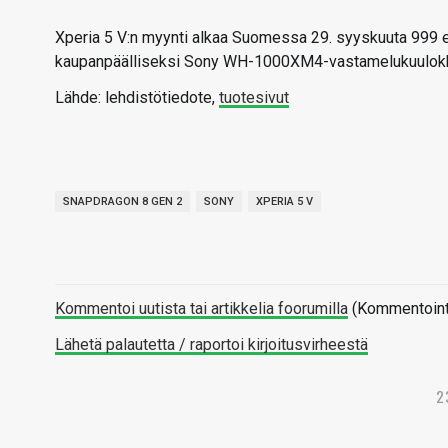
Xperia 5 V:n myynti alkaa Suomessa 29. syyskuuta 999 e
kaupanpäälliseksi Sony WH-1000XM4-vastamelukuulok
Lähde: lehdistötiedote,
tuotesivut
SNAPDRAGON 8 GEN 2
SONY
XPERIA 5 V
Kommentoi uutista tai artikkelia foorumilla
(Kommentointi 
Lähetä palautetta / raportoi kirjoitusvirheestä
2