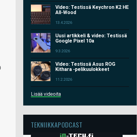
Video: Testissä Keychron K2 HE
All-Wood
13.4.2026
Uusi artikkeli & video: Testissä
Google Pixel 10a
9.3.2026
Video: Testissä Asus ROG
)
Kithara -pelikuulokkeet
11.2.2026
Lisää videoita
TEKNIIKKAPODCAST