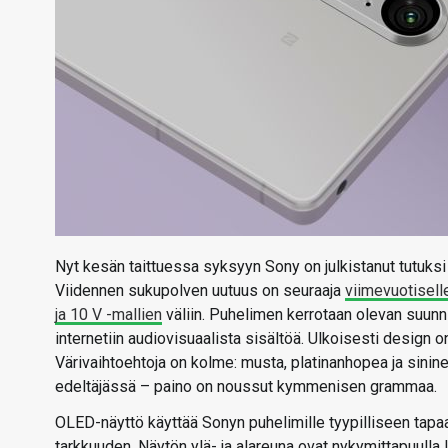
Nyt kesän taittuessa syksyyn Sony on julkistanut tutuksi
Viidennen sukupolven uutuus on seuraaja
viimevuotiselle
ja 10 V -mallien
väliin. Puhelimen kerrotaan olevan suunnitel
internetiin audiovisuaalista sisältöä. Ulkoisesti design o
Värivaihtoehtoja on kolme: musta, platinanhopea ja sini
edeltäjässä – paino on noussut kymmenisen grammaa.
OLED-näyttö käyttää Sonyn puhelimille tyypilliseen tapa
tarkkuuden. Näytön ylä- ja alareuna ovat nykymittapuulla le