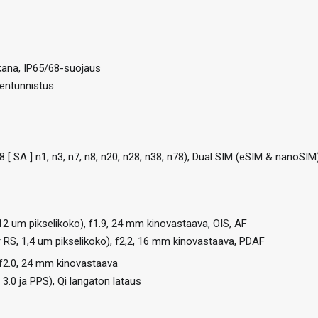
akana, IP65/68-suojaus
sentunnistus
n78 [ SA ] n1, n3, n7, n8, n20, n28, n38, n78), Dual SIM (eSIM & nanoSIM
2 um pikselikoko), f1.9, 24 mm kinovastaava, OIS, AF
 RS, 1,4 um pikselikoko), f2,2, 16 mm kinovastaava, PDAF
 f2.0, 24 mm kinovastaava
3.0 ja PPS), Qi langaton lataus