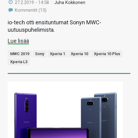
27.2.2019 - 14:58
/
Juha Kokkonen
Kommentit (15)
io-tech otti ensituntumat Sonyn MWC-
uutuuspuhelimista.
Lue lisää
MWC 2019
Sony
Xperia 1
Xperia 10
Xperia 10 Plus
Xperia L3