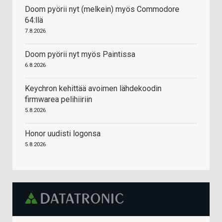
Doom pyörii nyt (melkein) myös Commodore
64:llä
7.8.2026
Doom pyörii nyt myös Paintissa
6.8.2026
Keychron kehittää avoimen lähdekoodin
firmwarea pelihiiriin
5.8.2026
Honor uudisti logonsa
5.8.2026