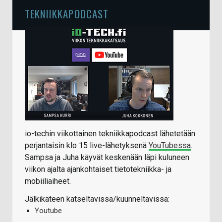
TEKNIIKKAPODCAST
io-techin viikottainen tekniikkapodcast lähetetään
perjantaisin klo 15 live-lähetyksenä
YouTubessa
.
Sampsa ja Juha käyvät keskenään läpi kuluneen
viikon ajalta ajankohtaiset tietotekniikka- ja
mobiiliaiheet.
Jälkikäteen katseltavissa/kuunneltavissa:
Youtube