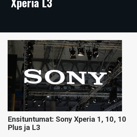
Xperia L3
ARTIKKELIT
VIDEOT
TECHBBS
TIETOA
HINTA.FI
KAUPPA
VAIHDA TEEMA
HAKU
Ensituntumat: Sony Xperia 1, 10, 10
Plus ja L3