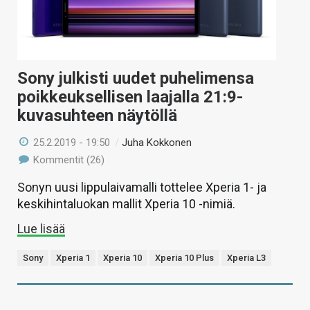
Sony julkisti uudet puhelimensa
poikkeuksellisen laajalla 21:9-
kuvasuhteen näytöllä
25.2.2019 - 19:50
/
Juha Kokkonen
Kommentit (26)
Sonyn uusi lippulaivamalli tottelee Xperia 1- ja
keskihintaluokan mallit Xperia 10 -nimiä.
Lue lisää
Sony
Xperia 1
Xperia 10
Xperia 10 Plus
Xperia L3