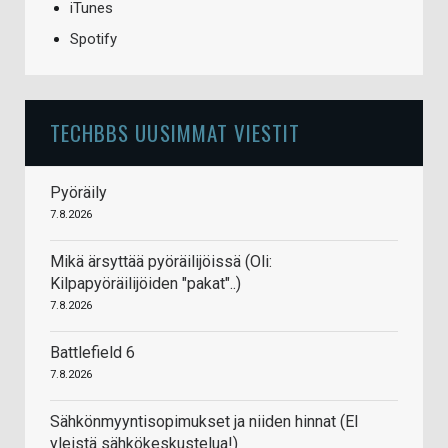
iTunes
Spotify
TECHBBS UUSIMMAT VIESTIT
Pyöräily
7.8.2026
Mikä ärsyttää pyöräilijöissä (Oli:
Kilpapyöräilijöiden "pakat"..)
7.8.2026
Battlefield 6
7.8.2026
Sähkönmyyntisopimukset ja niiden hinnat (EI
yleistä sähkökeskustelua!)