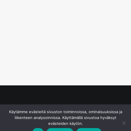
© S&J Media Oy
Käytämme evästeitä sivuston toiminnoissa, ominaisuuksissa ja
liikenteen analysoinnissa. Käyttämällä sivustoa hyväksyt
evästeiden käytön.