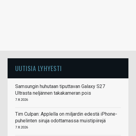
UUTISIA LYHYESTI
Samsungin huhutaan tiputtavan Galaxy S27
Ultrasta neljännen takakameran pois
7.8.2026
Tim Culpan: Applella on miljardin edestä iPhone-
puhelinten siruja odottamassa muistipiirejä
7.8.2026