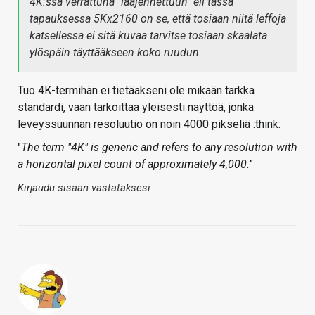
4K:ssa verrattuna "laajennettuun" eli tässä
tapauksessa 5Kx2160 on se, että tosiaan niitä leffoja
katsellessa ei sitä kuvaa tarvitse tosiaan skaalata
ylöspäin täyttääkseen koko ruudun.
Tuo 4K-termihän ei tietääkseni ole mikään tarkka
standardi, vaan tarkoittaa yleisesti näyttöä, jonka
leveyssuunnan resoluutio on noin 4000 pikseliä :think:
"
The term "4K" is generic and refers to any resolution with
a horizontal pixel count of approximately 4,000.
"
Kirjaudu sisään vastataksesi