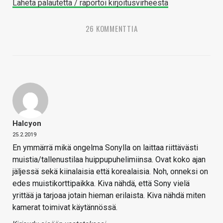
Lähetä palautetta / raportoi kirjoitusvirheestä
26 KOMMENTTIA
Halcyon
25.2.2019
En ymmärrä mikä ongelma Sonylla on laittaa riittävästi
muistia/tallenustilaa huippupuhelimiinsa. Ovat koko ajan
jäljessä sekä kiinalaisia että korealaisia. Noh, onneksi on
edes muistikorttipaikka. Kiva nähdä, että Sony vielä
yrittää ja tarjoaa jotain hieman erilaista. Kiva nähdä miten
kamerat toimivat käytännössä.