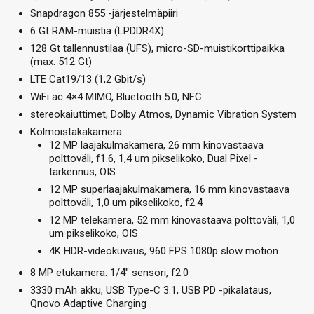
Snapdragon 855 -järjestelmäpiiri
6 Gt RAM-muistia (LPDDR4X)
128 Gt tallennustilaa (UFS), micro-SD-muistikorttipaikka
(max. 512 Gt)
LTE Cat19/13 (1,2 Gbit/s)
WiFi ac 4×4 MIMO, Bluetooth 5.0, NFC
stereokaiuttimet, Dolby Atmos, Dynamic Vibration System
Kolmoistakakamera:
12 MP laajakulmakamera, 26 mm kinovastaava
polttoväli, f1.6, 1,4 um pikselikoko, Dual Pixel -
tarkennus, OIS
12 MP superlaajakulmakamera, 16 mm kinovastaava
polttoväli, 1,0 um pikselikoko, f2.4
12 MP telekamera, 52 mm kinovastaava polttoväli, 1,0
um pikselikoko, OIS
4K HDR-videokuvaus, 960 FPS 1080p slow motion
8 MP etukamera: 1/4″ sensori, f2.0
3330 mAh akku, USB Type-C 3.1, USB PD -pikalataus,
Qnovo Adaptive Charging