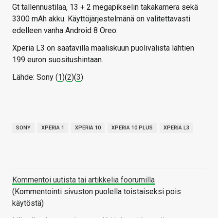
Gt tallennustilaa, 13 + 2 megapikselin takakamera sekä
3300 mAh akku. Käyttöjärjestelmänä on valitettavasti
edelleen vanha Android 8 Oreo.
Xperia L3 on saatavilla maaliskuun puolivälistä lähtien
199 euron suositushintaan.
Lähde: Sony (
1
)(
2
)(
3
)
SONY
XPERIA 1
XPERIA 10
XPERIA 10 PLUS
XPERIA L3
Kommentoi uutista tai artikkelia foorumilla
(Kommentointi sivuston puolella toistaiseksi pois
käytöstä)