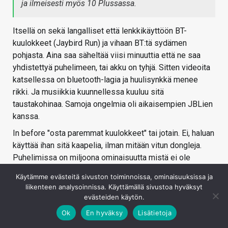
ja ilmeisesti myös 10 Plussassa.
Itsellä on sekä langalliset että lenkkikäyttöön BT-
kuulokkeet (Jaybird Run) ja vihaan BT:tä sydämen
pohjasta. Aina saa säheltää viisi minuuttia että ne saa
yhdistettyä puhelimeen, tai akku on tyhjä. Sitten videoita
katsellessa on bluetooth-lagia ja huulisynkkä menee
rikki. Ja musiikkia kuunnellessa kuuluu sitä
taustakohinaa. Samoja ongelmia oli aikaisempien JBLien
kanssa.
In before "osta paremmat kuulokkeet" tai jotain. Ei, haluan
käyttää ihan sitä kaapelia, ilman mitään vitun dongleja.
Puhelimissa on miljoona ominaisuutta mistä ei ole
minulle mitään hyötyä (esim näyttössä oleva
Käytämme evästeitä sivuston toiminnoissa, ominaisuuksissa ja
sormenjälkilukija, ihan turha), älkää viekö kuulokeliitäntää
liikenteen analysoinnissa. Käyttämällä sivustoa hyväksyt
sen takia pois (Oneplus..).
evästeiden käytön.
Kirjaudu sisään vastataksesi
Ok
En hyväksy
Lisätietoja