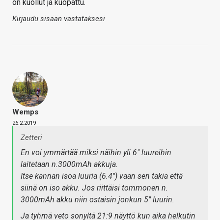
on kuollut ja kuopattu.
Kirjaudu sisään vastataksesi
Wemps
26.2.2019
Zetteri
En voi ymmärtää miksi näihin yli 6" luureihin
laitetaan n.3000mAh akkuja.
Itse kannan isoa luuria (6.4") vaan sen takia että
siinä on iso akku. Jos riittäisi tommonen n.
3000mAh akku niin ostaisin jonkun 5" luurin.
Ja tyhmä veto sonyltä 21:9 näyttö kun aika helkutin