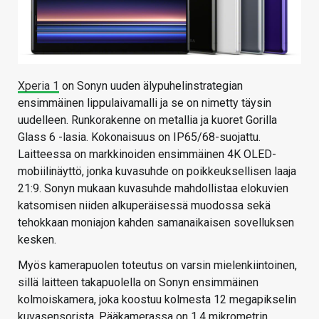
Xperia 1
on Sonyn uuden älypuhelinstrategian
ensimmäinen lippulaivamalli ja se on nimetty täysin
uudelleen. Runkorakenne on metallia ja kuoret Gorilla
Glass 6 -lasia. Kokonaisuus on IP65/68-suojattu.
Laitteessa on markkinoiden ensimmäinen 4K OLED-
mobiilinäyttö, jonka kuvasuhde on poikkeuksellisen laaja
21:9. Sonyn mukaan kuvasuhde mahdollistaa elokuvien
katsomisen niiden alkuperäisessä muodossa sekä
tehokkaan moniajon kahden samanaikaisen sovelluksen
kesken.
Myös kamerapuolen toteutus on varsin mielenkiintoinen,
sillä laitteen takapuolella on Sonyn ensimmäinen
kolmoiskamera, joka koostuu kolmesta 12 megapikselin
kuvasensorista. Pääkamerassa on 1,4 mikrometrin