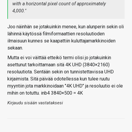
with a horizontal pixel count of approximately
4,000.
"
Joo näinhän se jotakuinkin menee, kun alunperin sekin oli
lähinnä käytössä filmiformaattien resoluutioden
ilmaisuun kunnes se kaapattiin kuluttajamarkkinoiden
sekaan.
Mutta ei voi väittää etteikö termi olisi jo jotakuinkin
asettunut tarkoittamaan sitä 4K UHD (3840×2160)
resoluutiota. Sentään sekin on tunnistettavissa UHD
kirjaimista. Sitä päivää odotellessa kun tulee ruutu
myyntiin jota markkinoidaan "4K UHD" ja resoluutio ei ole
mihin on totuttu. inb4 3840×500 = 4K
Kirjaudu sisään vastataksesi