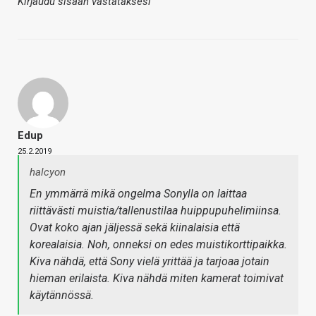
Kirjaudu sisään vastataksesi
Edup
25.2.2019
halcyon
En ymmärrä mikä ongelma Sonylla on laittaa
riittävästi muistia/tallenustilaa huippupuhelimiinsa.
Ovat koko ajan jäljessä sekä kiinalaisia että
korealaisia. Noh, onneksi on edes muistikorttipaikka.
Kiva nähdä, että Sony vielä yrittää ja tarjoaa jotain
hieman erilaista. Kiva nähdä miten kamerat toimivat
käytännössä.