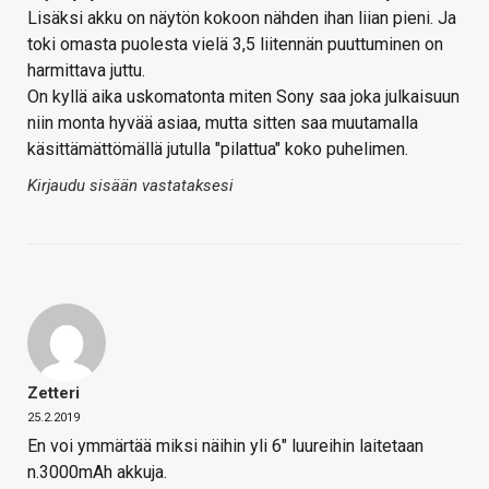
Lisäksi akku on näytön kokoon nähden ihan liian pieni. Ja
toki omasta puolesta vielä 3,5 liitennän puuttuminen on
harmittava juttu.
On kyllä aika uskomatonta miten Sony saa joka julkaisuun
niin monta hyvää asiaa, mutta sitten saa muutamalla
käsittämättömällä jutulla "pilattua" koko puhelimen.
Kirjaudu sisään vastataksesi
Zetteri
25.2.2019
En voi ymmärtää miksi näihin yli 6" luureihin laitetaan
n.3000mAh akkuja.