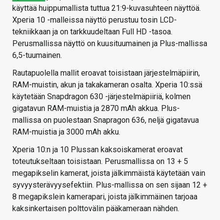
käyttää huippumallista tuttua 21:9-kuvasuhteen näyttöä.
Xperia 10 -malleissa näyttö perustuu tosin LCD-
tekniikkaan ja on tarkkuudeltaan Full HD -tasoa.
Perusmallissa näyttö on kuusituumainen ja Plus-mallissa
6,5-tuumainen.
Rautapuolella mallit eroavat toisistaan järjestelmäpiirin,
RAM-muistin, akun ja takakameran osalta. Xperia 10:ssä
käytetään Snapdragon 630 -järjestelmäpiiriä, kolmen
gigatavun RAM-muistia ja 2870 mAh akkua. Plus-
mallissa on puolestaan Snapragon 636, neljä gigatavua
RAM-muistia ja 3000 mAh akku.
Xperia 10:n ja 10 Plussan kaksoiskamerat eroavat
toteutukseltaan toisistaan. Perusmallissa on 13 + 5
megapikselin kamerat, joista jälkimmäistä käytetään vain
syvyysterävyysefektiin. Plus-mallissa on sen sijaan 12 +
8 megapikslein kamerapari, joista jälkimmäinen tarjoaa
kaksinkertaisen polttovälin pääkameraan nähden.