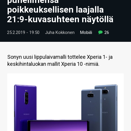
ARTIKKELIT
poikkeuksellisen laajalla
21:9-kuvasuhteen näytöllä
VIDEOT
TECHBBS
25.2.2019 - 19:50
Juha Kokkonen
Mobiili
26
TIETOA
HINTA.FI
Sonyn uusi lippulaivamalli tottelee Xperia 1- ja
keskihintaluokan mallit Xperia 10 -nimiä.
KAUPPA
VAIHDA TEEMA
HAKU