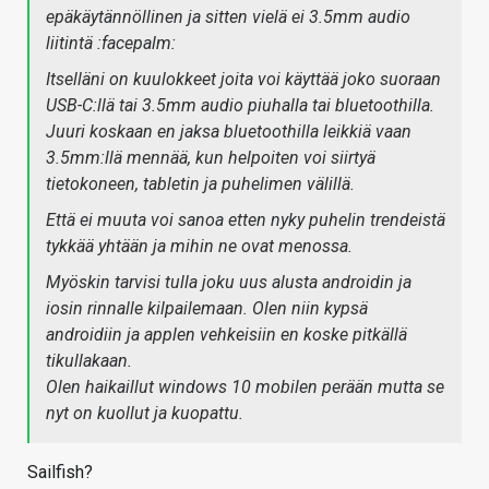
epäkäytännöllinen ja sitten vielä ei 3.5mm audio
liitintä :facepalm:
Itselläni on kuulokkeet joita voi käyttää joko suoraan
USB-C:llä tai 3.5mm audio piuhalla tai bluetoothilla.
Juuri koskaan en jaksa bluetoothilla leikkiä vaan
3.5mm:llä mennää, kun helpoiten voi siirtyä
tietokoneen, tabletin ja puhelimen välillä.
Että ei muuta voi sanoa etten nyky puhelin trendeistä
tykkää yhtään ja mihin ne ovat menossa.
Myöskin tarvisi tulla joku uus alusta androidin ja
iosin rinnalle kilpailemaan. Olen niin kypsä
androidiin ja applen vehkeisiin en koske pitkällä
tikullakaan.
Olen haikaillut windows 10 mobilen perään mutta se
nyt on kuollut ja kuopattu.
Sailfish?