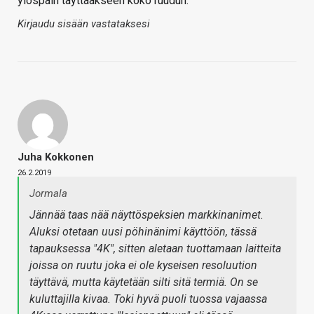
ylöspäin täyttääkseen koko ruudun.
Kirjaudu sisään vastataksesi
Juha Kokkonen
26.2.2019
Jormala
Jännää taas nää näyttöspeksien markkinanimet.
Aluksi otetaan uusi pöhinänimi käyttöön, tässä
tapauksessa "4K", sitten aletaan tuottamaan laitteita
joissa on ruutu joka ei ole kyseisen resoluution
täyttävä, mutta käytetään silti sitä termiä. On se
kuluttajilla kivaa. Toki hyvä puoli tuossa vajaassa