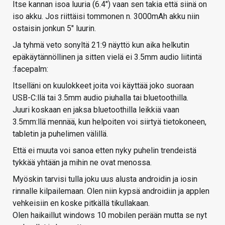
Itse kannan isoa luuria (6.4") vaan sen takia että siinä on
iso akku. Jos riittäisi tommonen n. 3000mAh akku niin
ostaisin jonkun 5" luurin.
Ja tyhmä veto sonyltä 21:9 näyttö kun aika helkutin
epäkäytännöllinen ja sitten vielä ei 3.5mm audio liitintä
:facepalm:
Itselläni on kuulokkeet joita voi käyttää joko suoraan
USB-C:llä tai 3.5mm audio piuhalla tai bluetoothilla.
Juuri koskaan en jaksa bluetoothilla leikkiä vaan
3.5mm:llä mennää, kun helpoiten voi siirtyä tietokoneen,
tabletin ja puhelimen välillä.
Että ei muuta voi sanoa etten nyky puhelin trendeistä
tykkää yhtään ja mihin ne ovat menossa.
Myöskin tarvisi tulla joku uus alusta androidin ja iosin
rinnalle kilpailemaan. Olen niin kypsä androidiin ja applen
vehkeisiin en koske pitkällä tikullakaan.
Olen haikaillut windows 10 mobilen perään mutta se nyt