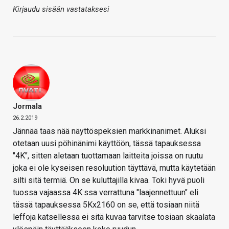
Kirjaudu sisään vastataksesi
Jormala
26.2.2019
Jännää taas nää näyttöspeksien markkinanimet. Aluksi
otetaan uusi pöhinänimi käyttöön, tässä tapauksessa
"4K", sitten aletaan tuottamaan laitteita joissa on ruutu
joka ei ole kyseisen resoluution täyttävä, mutta käytetään
silti sitä termiä. On se kuluttajilla kivaa. Toki hyvä puoli
tuossa vajaassa 4K:ssa verrattuna "laajennettuun" eli
tässä tapauksessa 5Kx2160 on se, että tosiaan niitä
leffoja katsellessa ei sitä kuvaa tarvitse tosiaan skaalata