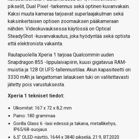
pikselit, Dual Pixel -tarkennus sekä optinen kuvanvakain.
Kaksi muuta kameraa tarjoavat superlaajakulman sekä
kaksinkertaisen optisen zoomauksen pääkameraan
nähden. Videokuvauksessa käytössä on Optical
SteadyShot -kuvanvakautus, joka hyödyntää sekä optista
että elektronista vakainta.
Rautapuolella Xperia 1 tarjoaa Qualcommin uuden
Snapdragon 855 -lippulaivapiirin, kuusi gigatavua RAM-
muistia ja 128 Gt UFS-tallennustilaa. Akun kapasiteetti on
3330 mAh ja langattoman latauksen tuki on valitettavasti
jätetty pois varustuksesta.
Xperia 1 tekniset tiedot:
Ulkomitat: 167 x 72 x 8,2 mm
Paino: 180 grammaa
Gorilla Glass 6 -lasi edessä ja takana, metallikehys,
IP65/68-suojaus
6,5″ OLED-näyttö, 1644 x 3840 pikseliä, 21:9, BT.2020