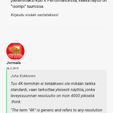
pienemmäksi kuin X Performancessa, vaikka näyttö on
”isompi” tuumissa.
Kirjaudu sisään vastataksesi
Jormala
26.2.2019
Juha Kokkonen
Tuo 4K-termihän ei tietääkseni ole mikään tarkka
standardi, vaan tarkoittaa yleisesti näyttöä, jonka
leveyssuunnan resoluutio on noin 4000 pikseliä
:think:
"
The term "4K" is generic and refers to any resolution