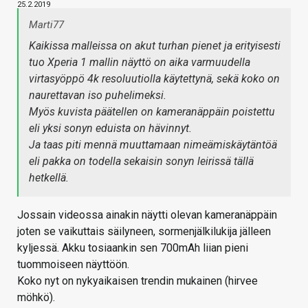
25.2.2019
Marti77
Kaikissa malleissa on akut turhan pienet ja erityisesti
tuo Xperia 1 mallin näyttö on aika varmuudella
virtasyöppö 4k resoluutiolla käytettynä, sekä koko on
naurettavan iso puhelimeksi.
Myös kuvista päätellen on kameranäppäin poistettu
eli yksi sonyn eduista on hävinnyt.
Ja taas piti mennä muuttamaan nimeämiskäytäntöä
eli pakka on todella sekaisin sonyn leirissä tällä
hetkellä.
Jossain videossa ainakin näytti olevan kameranäppäin
joten se vaikuttais säilyneen, sormenjälkilukija jälleen
kyljessä. Akku tosiaankin sen 700mAh liian pieni
tuommoiseen näyttöön.
Koko nyt on nykyaikaisen trendin mukainen (hirvee
möhkö).