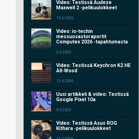
Video: Testissä Audeze
Maxwell 2 -pelikuulokkeet
15.6.2026
Video: io-techin
messuosastoraportit
Computex 2026 -tapahtumasta
3.6.2026
Video: Testissä Keychron K2 HE
All-Wood
13.4.2026
Uusi artikkeli & video: Testissä
Google Pixel 10a
9.3.2026
Video: Testissä Asus ROG
Kithara -pelikuulokkeet
11.2.2026