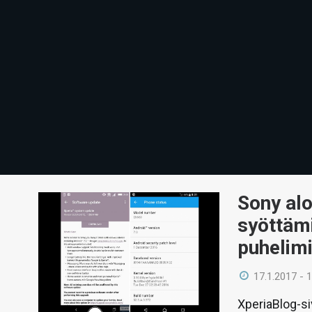
Sony alo
syöttämi
puhelimi
17.1.2017 - 
XperiaBlog-si