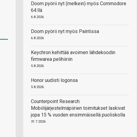
Doom pyörii nyt (melkein) myös Commodore
64:llä
6.8.2026
Doom pyörii nyt myös Paintissa
6.8.2026
Keychron kehittää avoimen lähdekoodin
firmwarea pelihiiriin
5.8.2026
Honor uudisti logonsa
5.8.2026
Counterpoint Research:
Mobiilijärjestelmäpiirien toimitukset laskivat
jopa 15 % vuoden ensimmäisellä puoliskolla
31.7.2026