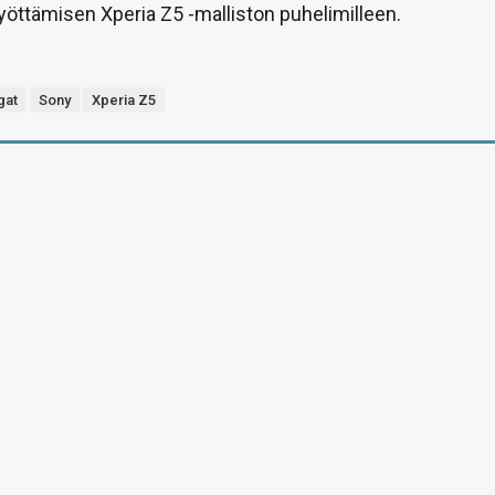
yöttämisen Xperia Z5 -malliston puhelimilleen.
gat
Sony
Xperia Z5