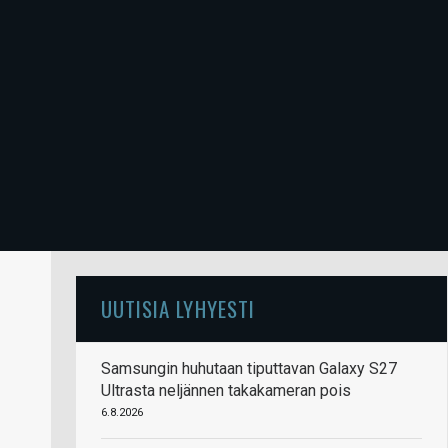
UUTISIA LYHYESTI
Samsungin huhutaan tiputtavan Galaxy S27
Ultrasta neljännen takakameran pois
6.8.2026