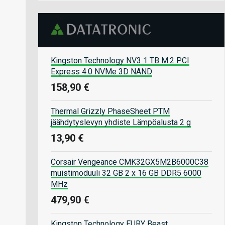
Kingston Technology NV3 1 TB M.2 PCI
Express 4.0 NVMe 3D NAND
158,90 €
Thermal Grizzly PhaseSheet PTM
jäähdytyslevyn yhdiste Lämpöalusta 2 g
13,90 €
Corsair Vengeance CMK32GX5M2B6000C38
muistimoduuli 32 GB 2 x 16 GB DDR5 6000
MHz
479,90 €
Kingston Technology FURY Beast