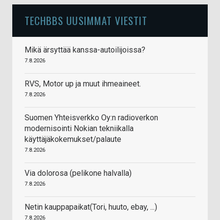
TECHBBS UUSIMMAT VIESTIT
Mikä ärsyttää kanssa-autoilijoissa?
7.8.2026
RVS, Motor up ja muut ihmeaineet.
7.8.2026
Suomen Yhteisverkko Oy:n radioverkon
modernisointi Nokian tekniikalla
käyttäjäkokemukset/palaute
7.8.2026
Via dolorosa (pelikone halvalla)
7.8.2026
Netin kauppapaikat(Tori, huuto, ebay, ...)
7.8.2026