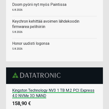
Doom pyörii nyt myös Paintissa
6.8.2026
Keychron kehittää avoimen lähdekoodin
firmwarea pelihiiriin
5.8.2026
Honor uudisti logonsa
5.8.2026
Kingston Technology NV3 1 TB M.2 PCI Express
4.0 NVMe 3D NAND
158,90 €