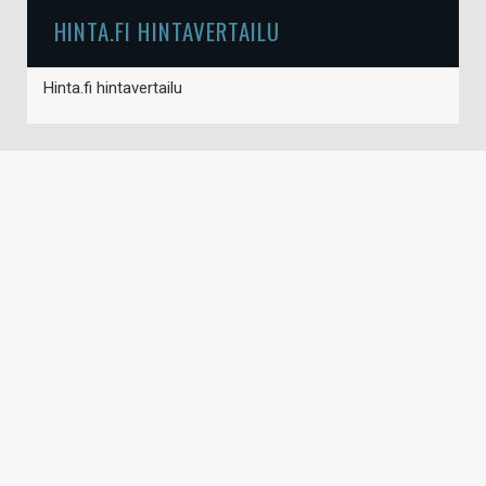
HINTA.FI HINTAVERTAILU
Hinta.fi hintavertailu