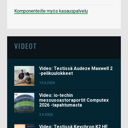
Komponenteille myös kasauspalvelu
VIDEOT
Video: Testissä Audeze Maxwell 2
-pelikuulokkeet
15.6.2026
Video: io-techin
messuosastoraportit Computex
2026 -tapahtumasta
3.6.2026
Video: Testissä Keychron K2 HE