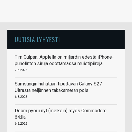
UUTISIA LYHYESTI
Tim Culpan: Applella on miljardin edestä iPhone-
puhelinten siruja odottamassa muistipiirejä
7.8.2026
Samsungin huhutaan tiputtavan Galaxy S27
Ultrasta neljännen takakameran pois
6.8.2026
Doom pyörii nyt (melkein) myös Commodore
64:llä
6.8.2026