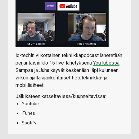
io-techin viikottainen tekniikkapodcast lähetetään
perjantaisin klo 15 live-lähetyksenä
YouTubessa
.
Sampsa ja Juha käyvät keskenään läpi kuluneen
viikon ajalta ajankohtaiset tietotekniikka- ja
mobiiliaiheet.
Jälkikäteen katseltavissa/kuunneltavissa:
Youtube
iTunes
Spotify