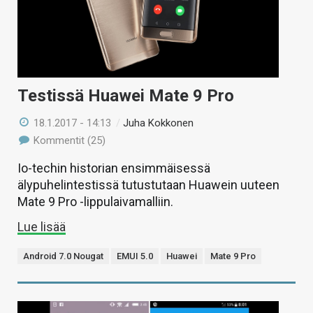
Testissä Huawei Mate 9 Pro
18.1.2017 - 14:13
/
Juha Kokkonen
Kommentit (25)
Io-techin historian ensimmäisessä
älypuhelintestissä tutustutaan Huawein uuteen
Mate 9 Pro -lippulaivamalliin.
Lue lisää
Android 7.0 Nougat
EMUI 5.0
Huawei
Mate 9 Pro