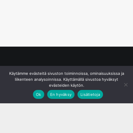
© S&J Media Oy
Käytämme evästeitä sivuston toiminnoissa, ominaisuuksissa ja
liikenteen analysoinnissa. Käyttämällä sivustoa hyväksyt
evästeiden käytön.
Ok
En hyväksy
Lisätietoja
;