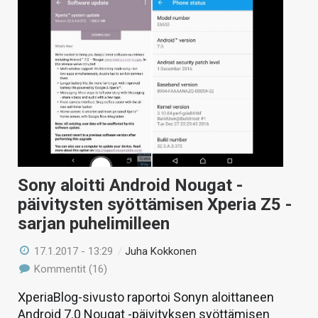
Sony aloitti Android Nougat -
päivitysten syöttämisen Xperia Z5 -
sarjan puhelimilleen
17.1.2017 - 13:29
/
Juha Kokkonen
Kommentit (16)
XperiaBlog-sivusto raportoi Sonyn aloittaneen
Android 7.0 Nougat -päivityksen syöttämisen