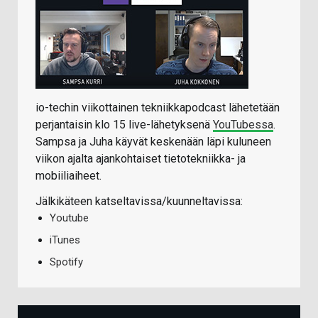
io-techin viikottainen tekniikkapodcast lähetetään
perjantaisin klo 15 live-lähetyksenä
YouTubessa
.
Sampsa ja Juha käyvät keskenään läpi kuluneen
viikon ajalta ajankohtaiset tietotekniikka- ja
mobiiliaiheet.
Jälkikäteen katseltavissa/kuunneltavissa:
Youtube
iTunes
Spotify