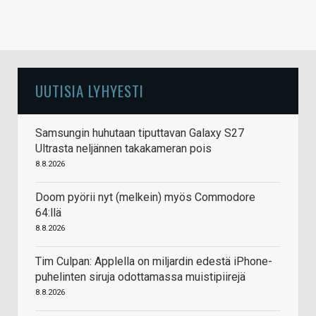
UUTISIA LYHYESTI
Samsungin huhutaan tiputtavan Galaxy S27
Ultrasta neljännen takakameran pois
8.8.2026
Doom pyörii nyt (melkein) myös Commodore
64:llä
8.8.2026
Tim Culpan: Applella on miljardin edestä iPhone-
puhelinten siruja odottamassa muistipiirejä
8.8.2026