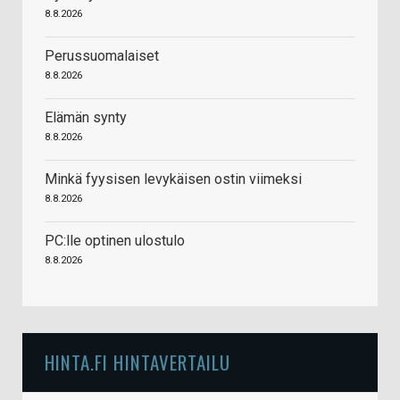
8.8.2026
Perussuomalaiset
8.8.2026
Elämän synty
8.8.2026
Minkä fyysisen levykäisen ostin viimeksi
8.8.2026
PC:lle optinen ulostulo
8.8.2026
HINTA.FI HINTAVERTAILU