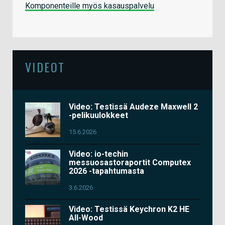
Komponenteille myös kasauspalvelu
VIDEOT
Video: Testissä Audeze Maxwell 2
-pelikuulokkeet
15.6.2026
Video: io-techin
messuosastoraportit Computex
2026 -tapahtumasta
3.6.2026
Video: Testissä Keychron K2 HE
All-Wood