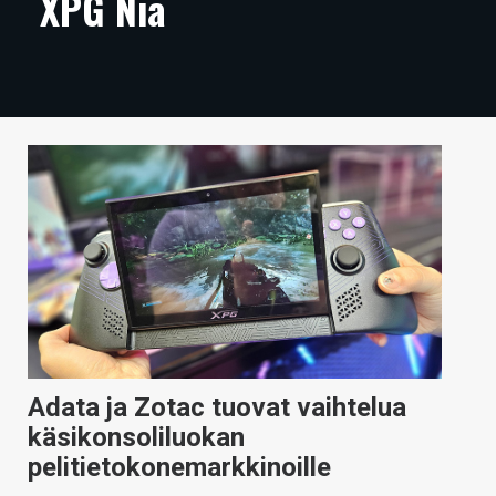
XPG Nia
ARTIKKELIT
VIDEOT
TECHBBS
TIETOA
HINTA.FI
KAUPPA
VAIHDA TEEMA
Adata ja Zotac tuovat vaihtelua
HAKU
käsikonsoliluokan
pelitietokonemarkkinoille