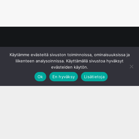
© S&J Media Oy
Käytämme evästeitä sivuston toiminnoissa, ominaisuuksissa ja
liikenteen analysoinnissa. Käyttämällä sivustoa hyväksyt
evästeiden käytön.
Ok
En hyväksy
Lisätietoja
;