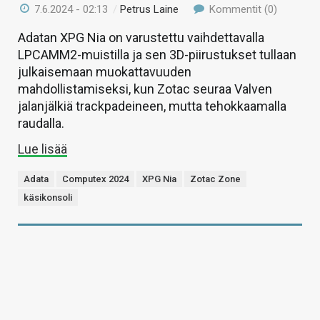
7.6.2024 - 02:13
/
Petrus Laine
Kommentit (0)
Adatan XPG Nia on varustettu vaihdettavalla
LPCAMM2-muistilla ja sen 3D-piirustukset tullaan
julkaisemaan muokattavuuden
mahdollistamiseksi, kun Zotac seuraa Valven
jalanjälkiä trackpadeineen, mutta tehokkaamalla
raudalla.
Lue lisää
Adata
Computex 2024
XPG Nia
Zotac Zone
käsikonsoli