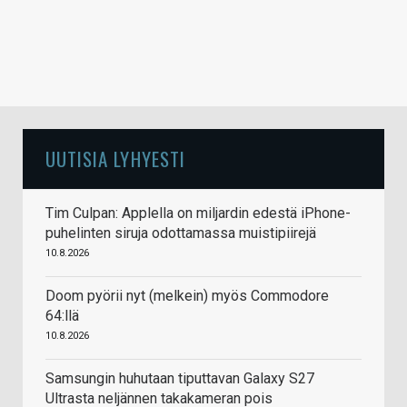
UUTISIA LYHYESTI
Tim Culpan: Applella on miljardin edestä iPhone-
puhelinten siruja odottamassa muistipiirejä
10.8.2026
Doom pyörii nyt (melkein) myös Commodore
64:llä
10.8.2026
Samsungin huhutaan tiputtavan Galaxy S27
Ultrasta neljännen takakameran pois