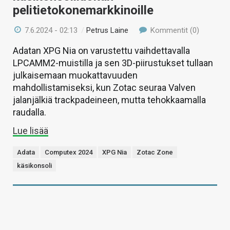
pelitietokonemarkkinoille
7.6.2024 - 02:13
/
Petrus Laine
Kommentit (0)
Adatan XPG Nia on varustettu vaihdettavalla
LPCAMM2-muistilla ja sen 3D-piirustukset tullaan
julkaisemaan muokattavuuden
mahdollistamiseksi, kun Zotac seuraa Valven
jalanjälkiä trackpadeineen, mutta tehokkaamalla
raudalla.
Lue lisää
Adata
Computex 2024
XPG Nia
Zotac Zone
käsikonsoli