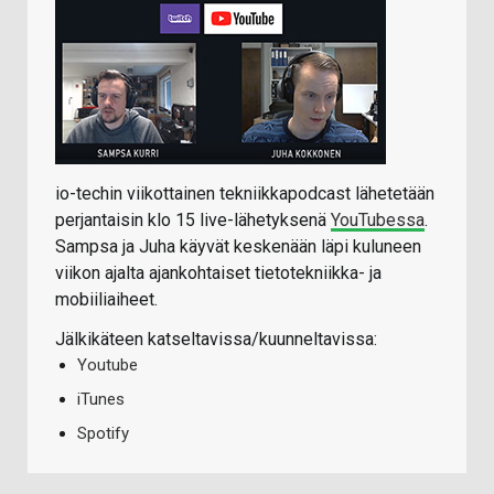
io-techin viikottainen tekniikkapodcast lähetetään
perjantaisin klo 15 live-lähetyksenä
YouTubessa
.
Sampsa ja Juha käyvät keskenään läpi kuluneen
viikon ajalta ajankohtaiset tietotekniikka- ja
mobiiliaiheet.
Jälkikäteen katseltavissa/kuunneltavissa:
Youtube
iTunes
Spotify