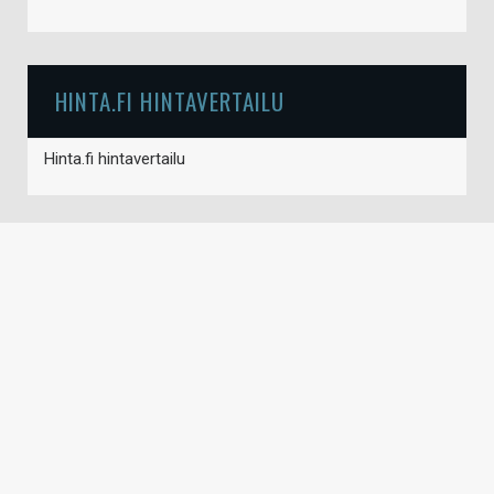
HINTA.FI HINTAVERTAILU
Hinta.fi hintavertailu