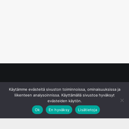
© S&J Media Oy
Käytämme evästeitä sivuston toiminnoissa, ominaisuuksissa ja
liikenteen analysoinnissa. Käyttämällä sivustoa hyväksyt
evästeiden käytön.
Ok
En hyväksy
Lisätietoja
;