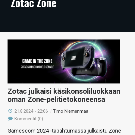
Zotac Zone
ARTIKKELIT
VIDEOT
TECHBBS
TIETOA
HINTA.FI
KAUPPA
VAIHDA TEEMA
Zotac julkaisi käsikonsoliluokkaan
oman Zone-pelitietokoneensa
21.8.2024 - 22:06
/
Timo Niemenmaa
HAKU
Kommentit (0)
Gamescom 2024 -tapahtumassa julkaistu Zone