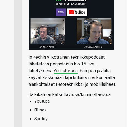
io-techin viikottainen tekniikkapodcast
lähetetään perjantaisin klo 15 live-
lähetyksenä
YouTubessa
. Sampsa ja Juha
käyvät keskenään läpi kuluneen viikon ajalta
ajankohtaiset tietotekniikka- ja mobiiliaiheet.
Jälkikäteen katseltavissa/kuunneltavissa:
Youtube
iTunes
Spotify