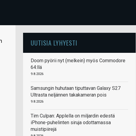
n
UUTISIA LYHYESTI
Doom pyörii nyt (melkein) myös Commodore
64:llä
9.8.2026
Samsungin huhutaan tiputtavan Galaxy S27
Ultrasta neljännen takakameran pois
9.8.2026
Tim Culpan: Applella on miljardin edestä
iPhone-puhelinten siruja odottamassa
muistipiirejä
9.8.2026