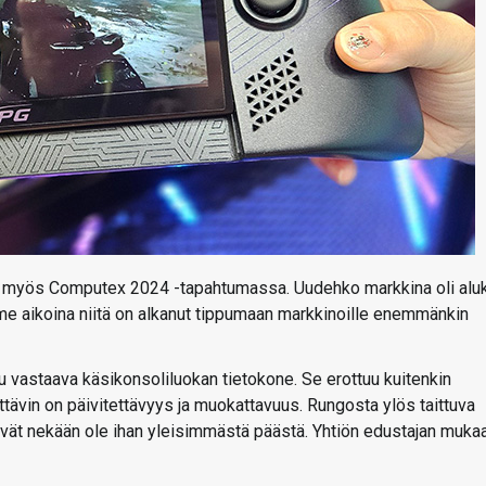
lä myös Computex 2024 -tapahtumassa. Uudehko markkina oli alu
ime aikoina niitä on alkanut tippumaan markkinoille enemmänkin
u vastaava käsikonsoliluokan tietokone. Se erottuu kuitenkin
ttävin on päivitettävyys ja muokattavuus. Rungosta ylös taittuva
vät nekään ole ihan yleisimmästä päästä. Yhtiön edustajan muka