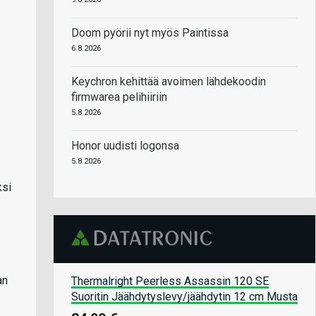
Doom pyörii nyt myös Paintissa
6.8.2026
Keychron kehittää avoimen lähdekoodin
firmwarea pelihiiriin
5.8.2026
Honor uudisti logonsa
5.8.2026
ksi
an
Thermalright Peerless Assassin 120 SE
Suoritin Jäähdytyslevy/jäähdytin 12 cm Musta