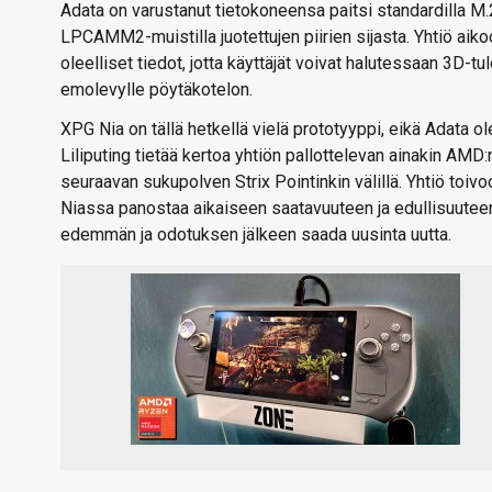
Adata on varustanut tietokoneensa paitsi standardilla M.
LPCAMM2-muistilla juotettujen piirien sijasta. Yhtiö aikoo
oleelliset tiedot, jotta käyttäjät voivat halutessaan 3D-t
emolevylle pöytäkotelon.
XPG Nia on tällä hetkellä vielä prototyyppi, eikä Adata ol
Liliputing tietää kertoa yhtiön pallottelevan ainakin AM
seuraavan sukupolven Strix Pointinkin välillä. Yhtiö toivo
Niassa panostaa aikaiseen saatavuuteen ja edullisuuteen 
edemmän ja odotuksen jälkeen saada uusinta uutta.