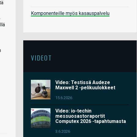
tä
Komponenteille myös kasauspalvelu
.
llä
n
VIDEOT
Video: Testissä Audeze
Maxwell 2 -pelikuulokkeet
15.6.2026
Video: io-techin
messuosastoraportit
Computex 2026 -tapahtumasta
3.6.2026