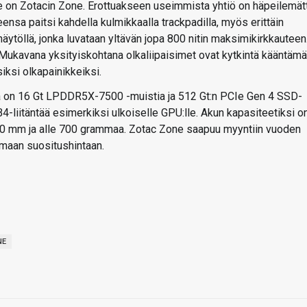
on Zotacin Zone. Erottuakseen useimmista yhtiö on häpeilemät
neensa paitsi kahdella kulmikkaalla trackpadilla, myös erittäin
ytöllä, jonka luvataan yltävän jopa 800 nitin maksimikirkkauteen
a. Mukavana yksityiskohtana olkaliipaisimet ovat kytkintä kääntämä
siksi olkapainikkeiksi.
a on 16 Gt LPDDR5X-7500 -muistia ja 512 Gt:n PCIe Gen 4 SSD-
-liitäntää esimerkiksi ulkoiselle GPU:lle. Akun kapasiteetiksi o
x 40 mm ja alle 700 grammaa. Zotac Zone saapuu myyntiin vuoden
omaan suositushintaan.
NE