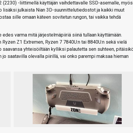
2 (2230) -liittimellä käyttäjän vaihdettavalle SSD-asemalle, myös
 lisäksi julkaista Nian 3D-suunnittelutiedostot ja kaikki muut
ulostaa sille omaan käteen sovitetun rungon, tai vaikka tehdä
e edes varma mitä järjestelmäpiiriä siinä tullaan käyttämään.
D:n Ryzen Z1 Extremen, Ryzen 7 7840U:n tai 8840U:n sekä vielä
o saavansa yhteisöiltään kylliksi palautetta sen suhteen, pitäisik
jo saatavilla olevalla piirillä, vai onko parempi maksaa hieman