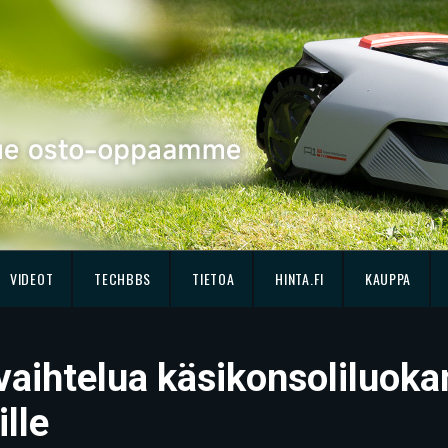
VIDEOT
TECHBBS
TIETOA
HINTA.FI
KAUPPA
vaihtelua käsikonsoliluoka
lle