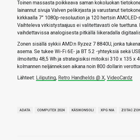
Toinen massasta poikkeava saman kokoluokan tietokone 
lainannut sivuja Valven pelikirjasta ja varustanut tietoko
kirkkaalla 7” 1080p-resoluution ja 120 hertsin AMOLED-nä
Vaihteleva virkistystaajuus ei valitettavasti ole tuettun
vaihdettavissa analogisesta pitkällä liikeradalla digitaali
Zonen sisällä sykkii AMD:n Ryzez 7 8840U, jonka tuken
asema. Se tukee Wi-Fi 6E- ja BT 5.2 -yhteyksiä sekä USB4
ilmoitettu 48,5 Wh ja strategisiksi mitoiksi 310 x 135 
kolmannen neljänneksen aikana noin 800 dollarin verott
Lähteet:
Liliputing
,
Retro Handhelds @ X
,
VideoCardz
ADATA
COMPUTEX 2024
KÄSIKONSOLI
XPG NIA
ZOTAC ZO