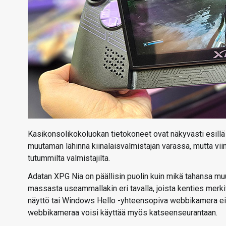
Käsikonsolikokoluokan tietokoneet ovat näkyvästi esil
muutaman lähinnä kiinalaisvalmistajan varassa, mutta vi
tutummilta valmistajilta.
Adatan XPG Nia on päällisin puolin kuin mikä tahansa mu
massasta useammallakin eri tavalla, joista kenties merki
näyttö tai Windows Hello -yhteensopiva webbikamera ei
webbikameraa voisi käyttää myös katseenseurantaan.