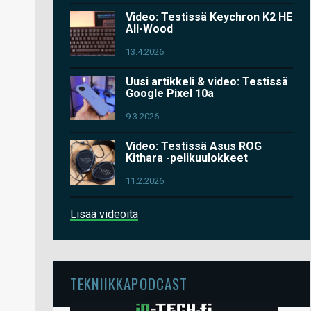
Video: Testissä Keychron K2 HE
All-Wood
13.4.2026
Uusi artikkeli & video: Testissä
Google Pixel 10a
9.3.2026
Video: Testissä Asus ROG
Kithara -pelikuulokkeet
11.2.2026
Lisää videoita
TEKNIIKKAPODCAST