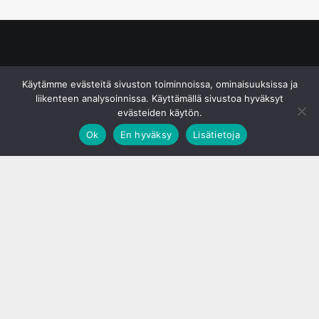
© S&J Media Oy
Käytämme evästeitä sivuston toiminnoissa, ominaisuuksissa ja
liikenteen analysoinnissa. Käyttämällä sivustoa hyväksyt
evästeiden käytön.
Ok
En hyväksy
Lisätietoja
;