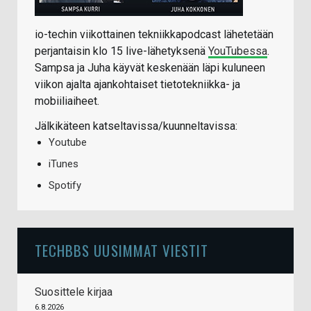
io-techin viikottainen tekniikkapodcast lähetetään
perjantaisin klo 15 live-lähetyksenä
YouTubessa
.
Sampsa ja Juha käyvät keskenään läpi kuluneen
viikon ajalta ajankohtaiset tietotekniikka- ja
mobiiliaiheet.
Jälkikäteen katseltavissa/kuunneltavissa:
Youtube
iTunes
Spotify
TECHBBS UUSIMMAT VIESTIT
Suosittele kirjaa
6.8.2026