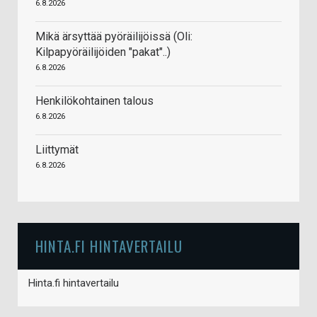
6.8.2026
Mikä ärsyttää pyöräilijöissä (Oli:
Kilpapyöräilijöiden "pakat"..)
6.8.2026
Henkilökohtainen talous
6.8.2026
Liittymät
6.8.2026
HINTA.FI HINTAVERTAILU
Hinta.fi hintavertailu