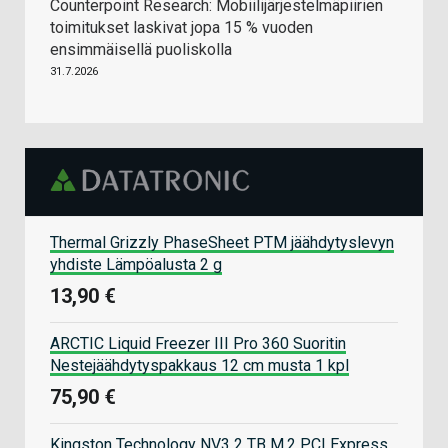
Counterpoint Research: Mobiilijärjestelmäpiirien
toimitukset laskivat jopa 15 % vuoden
ensimmäisellä puoliskolla
31.7.2026
Thermal Grizzly PhaseSheet PTM jäähdytyslevyn
yhdiste Lämpöalusta 2 g
13,90 €
ARCTIC Liquid Freezer III Pro 360 Suoritin
Nestejäähdytyspakkaus 12 cm musta 1 kpl
75,90 €
Kingston Technology NV3 2 TB M.2 PCI Express