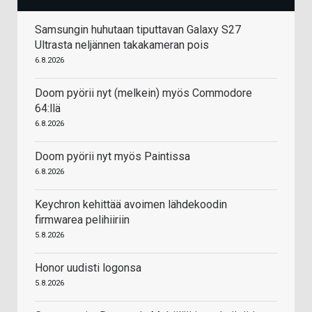
Samsungin huhutaan tiputtavan Galaxy S27
Ultrasta neljännen takakameran pois
6.8.2026
Doom pyörii nyt (melkein) myös Commodore
64:llä
6.8.2026
Doom pyörii nyt myös Paintissa
6.8.2026
Keychron kehittää avoimen lähdekoodin
firmwarea pelihiiriin
5.8.2026
Honor uudisti logonsa
5.8.2026